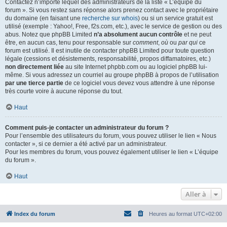
Contactez n’importe lequel des administrateurs de la liste « L’équipe du
forum ». Si vous restez sans réponse alors prenez contact avec le propriétaire
du domaine (en faisant une
recherche sur whois
) ou si un service gratuit est
utilisé (exemple : Yahoo!, Free, f2s.com, etc.), avec le service de gestion ou des
abus. Notez que phpBB Limited
n’a absolument aucun contrôle
et ne peut
être, en aucun cas, tenu pour responsable sur
comment
,
où
ou
par qui
ce
forum est utilisé. Il est inutile de contacter phpBB Limited pour toute question
légale (cessions et désistements, responsabilité, propos diffamatoires, etc.)
non directement liée
au site Internet phpbb.com ou au logiciel phpBB lui-
même. Si vous adressez un courriel au groupe phpBB à propos de l’utilisation
par une tierce partie
de ce logiciel vous devez vous attendre à une réponse
très courte voire à aucune réponse du tout.
Haut
Comment puis-je contacter un administrateur du forum ?
Pour l’ensemble des utilisateurs du forum, vous pouvez utiliser le lien « Nous
contacter », si ce dernier a été activé par un administrateur.
Pour les membres du forum, vous pouvez également utiliser le lien « L’équipe
du forum ».
Haut
Aller à
Index du forum
Heures au format
UTC+02:00