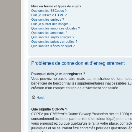
Mise en forme et types de sujets
Que sont les BBCodes ?
Puis-je utiliser le HTML ?
Que sont les smileys ?
Puis-je publier des images ?
Que sont les annonces globales ?
Que sont les annonces ?
Que sont les sujets épinglés ?
Que sont les sujets verrouillés ?
Que sont les icônes de sujet ?
Problèmes de connexion et d’enregistrement
Pourquoi dois-je m’enregistrer ?
Vous pouvez ne pas le faire, mais l’administrateur du forum peu
bénéficier de fonctionnalités supplémentaires inaccessibles au
création d’un compte est rapide et vivement conseillée.
Haut
Que signifie COPPA ?
COPPA (ou
Children’s Online Privacy Protection Act
de 1998) es
consentement écrit des parents (ou d’un tuteur légal) pour la c
vous enregistrez ou que quelqu’un le fait à votre place, contac
juridiques et ne sauraient être contactés pour des questions lé