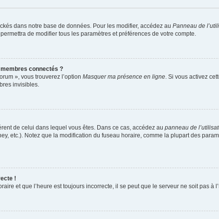
ockés dans notre base de données. Pour les modifier, accédez au
Panneau de l’util
 permettra de modifier tous les paramètres et préférences de votre compte.
s membres connectés ?
forum », vous trouverez l’option
Masquer ma présence en ligne
. Si vous activez cet
es invisibles.
ifférent de celui dans lequel vous êtes. Dans ce cas, accédez au
panneau de l’utilisa
ney, etc.). Notez que la modification du fuseau horaire, comme la plupart des para
ecte !
aire et que l’heure est toujours incorrecte, il se peut que le serveur ne soit pas à