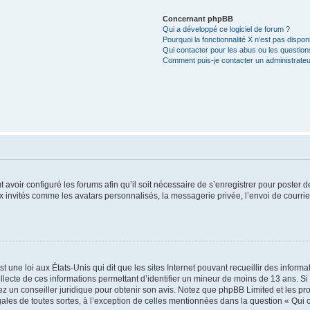
Concernant phpBB
Qui a développé ce logiciel de forum ?
Pourquoi la fonctionnalité X n’est pas dispon
Qui contacter pour les abus ou les questio
Comment puis-je contacter un administrateu
t avoir configuré les forums afin qu’il soit nécessaire de s’enregistrer pour poster
x invités comme les avatars personnalisés, la messagerie privée, l’envoi de courri
t une loi aux États-Unis qui dit que les sites Internet pouvant recueillir des infor
ollecte de ces informations permettant d’identifier un mineur de moins de 13 ans. S
tez un conseiller juridique pour obtenir son avis. Notez que phpBB Limited et les pr
gales de toutes sortes, à l’exception de celles mentionnées dans la question « Qui