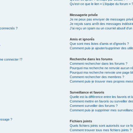
Qu’est-ce que le lien « L’équipe du forum » 
Messagerie privée
Je ne peux pas envoyer de messages privé
Je reçois sans arrêt des messages indésira
 connectés ?
J’ai reçu un spam ou un courriel abusif d’u
Amis et ignorés
Que sont mes listes d’amis et d’ignorés ?
?
Comment puis-je ajouter/supprimer des utilis
Recherche dans les forums
e connecter !?
Comment rechercher dans les forums ?
Pourquoi ma recherche ne renvoie aucun ré
Pourquoi ma recherche renvoie une page bl
Comment rechercher des membres ?
Comment puis-je trouver mes propres mess
Surveillance et favoris
Quelle est la différence entre les favoris et l
Comment mettre en favoris ou surveiller des
Comment surveiller des forums ?
Comment puis-je supprimer mes surveillanc
message ?
Fichiers joints
Quels fichiers joints sont autorisés sur ce f
Comment trouver tous mes fichiers joints ?