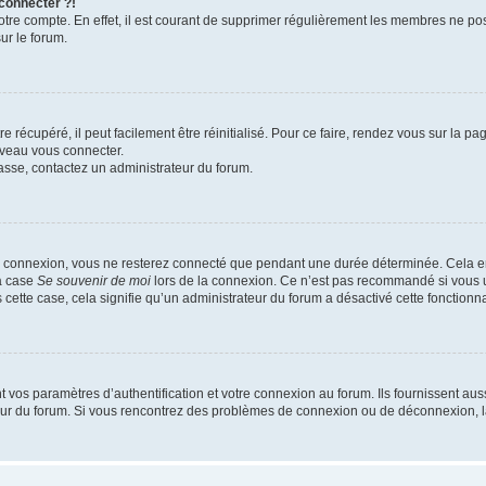
 connecter ?!
votre compte. En effet, il est courant de supprimer régulièrement les membres ne pos
ur le forum.
 récupéré, il peut facilement être réinitialisé. Pour ce faire, rendez vous sur la p
uveau vous connecter.
passe, contactez un administrateur du forum.
e connexion, vous ne resterez connecté que pendant une durée déterminée. Cela em
la case
Se souvenir de moi
lors de la connexion. Ce n’est pas recommandé si vous u
s cette case, cela signifie qu’un administrateur du forum a désactivé cette fonctionna
os paramètres d’authentification et votre connexion au forum. Ils fournissent aussi
teur du forum. Si vous rencontrez des problèmes de connexion ou de déconnexion, l