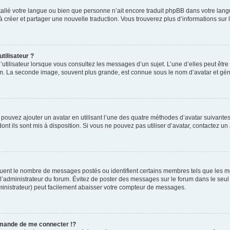
installé votre langue ou bien que personne n’ait encore traduit phpBB dans votre l
s à créer et partager une nouvelle traduction. Vous trouverez plus d’informations sur l
tilisateur ?
utilisateur lorsque vous consultez les messages d’un sujet. L’une d’elles peut êtr
rum. La seconde image, souvent plus grande, est connue sous le nom d’avatar et 
s pouvez ajouter un avatar en utilisant l’une des quatre méthodes d’avatar suivantes 
ont ils sont mis à disposition. Si vous ne pouvez pas utiliser d’avatar, contactez un
iquent le nombre de messages postés ou identifient certains membres tels que les 
ar l’administrateur du forum. Évitez de poster des messages sur le forum dans le seu
ministrateur) peut facilement abaisser votre compteur de messages.
mande de me connecter !?