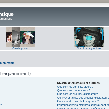
ntique
 argentique
Galerie photo
Site photo argentique
réquemment)
s fréquemment)
Niveaux d’utilisateurs et groupes
Que sont les administrateurs ?
Que sont les modérateurs ?
Que sont les groupes d’utilisateurs ?
Où trouver la liste des groupes d’utilisateur
Comment devenir chef de groupe ?
 ?!
Pourquoi certains membres apparaissent dan
Qu’est-ce qu’un « Groupe par défaut » ?