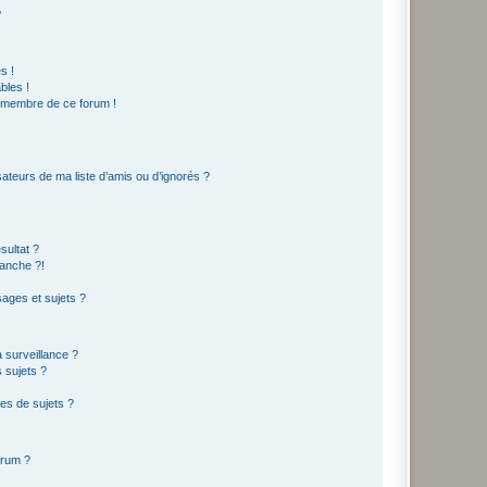
?
s !
bles !
n membre de ce forum !
ateurs de ma liste d’amis ou d’ignorés ?
sultat ?
anche ?!
ages et sujets ?
a surveillance ?
 sujets ?
es de sujets ?
orum ?