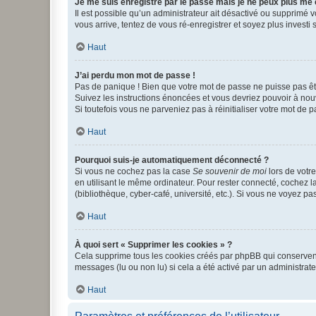
Je me suis enregistré par le passé mais je ne peux plus me
Il est possible qu’un administrateur ait désactivé ou supprimé 
vous arrive, tentez de vous ré-enregistrer et soyez plus investi s
Haut
J’ai perdu mon mot de passe !
Pas de panique ! Bien que votre mot de passe ne puisse pas être
Suivez les instructions énoncées et vous devriez pouvoir à no
Si toutefois vous ne parveniez pas à réinitialiser votre mot de 
Haut
Pourquoi suis-je automatiquement déconnecté ?
Si vous ne cochez pas la case
Se souvenir de moi
lors de votr
en utilisant le même ordinateur. Pour rester connecté, cochez 
(bibliothèque, cyber-café, université, etc.). Si vous ne voyez pa
Haut
À quoi sert « Supprimer les cookies » ?
Cela supprime tous les cookies créés par phpBB qui conservent v
messages (lu ou non lu) si cela a été activé par un administra
Haut