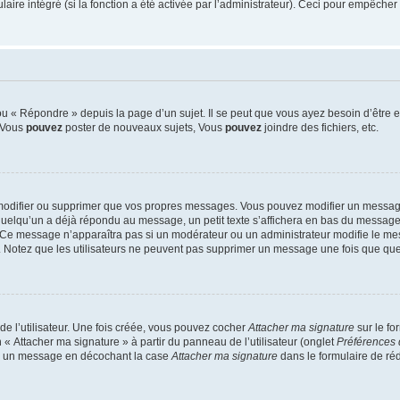
re intégré (si la fonction a été activée par l’administrateur). Ceci pour empêcher l’u
 « Répondre » depuis la page d’un sujet. Il se peut que vous ayez besoin d’être e
: Vous
pouvez
poster de nouveaux sujets, Vous
pouvez
joindre des fichiers, etc.
modifier ou supprimer que vos propres messages. Vous pouvez modifier un message
lqu’un a déjà répondu au message, un petit texte s’affichera en bas du message ind
n. Ce message n’apparaîtra pas si un modérateur ou un administrateur modifie le mes
ive. Notez que les utilisateurs ne peuvent pas supprimer un message une fois que qu
e l’utilisateur. Une fois créée, vous pouvez cocher
Attacher ma signature
sur le fo
 « Attacher ma signature » à partir du panneau de l’utilisateur (onglet
Préférences 
 à un message en décochant la case
Attacher ma signature
dans le formulaire de ré