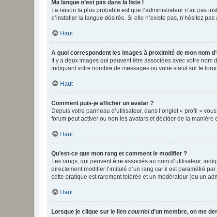
Ma langue n’est pas dans la liste !
La raison la plus probable est que l’administrateur n’ait pas 
d’installer la langue désirée. Si elle n’existe pas, n’hésitez pa
Haut
A quoi correspondent les images à proximité de mon nom d’u
Il y a deux images qui peuvent être associées avec votre nom d’
indiquant votre nombre de messages ou votre statut sur le fo
Haut
Comment puis-je afficher un avatar ?
Depuis votre panneau d’utilisateur, dans l’onglet « profil » vou
forum peut activer ou non les avatars et décider de la manière d
Haut
Qu’est-ce que mon rang et comment le modifier ?
Les rangs, qui peuvent être associés au nom d’utilisateur, ind
directement modifier l’intitulé d’un rang car il est paramétré p
cette pratique est rarement tolérée et un modérateur (ou un ad
Haut
Lorsque je clique sur le lien
courriel
d’un membre, on me de