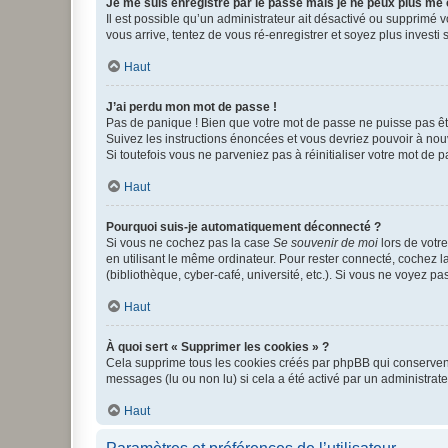
Je me suis enregistré par le passé mais je ne peux plus me
Il est possible qu’un administrateur ait désactivé ou supprimé 
vous arrive, tentez de vous ré-enregistrer et soyez plus investi s
Haut
J’ai perdu mon mot de passe !
Pas de panique ! Bien que votre mot de passe ne puisse pas être
Suivez les instructions énoncées et vous devriez pouvoir à no
Si toutefois vous ne parveniez pas à réinitialiser votre mot de 
Haut
Pourquoi suis-je automatiquement déconnecté ?
Si vous ne cochez pas la case
Se souvenir de moi
lors de votr
en utilisant le même ordinateur. Pour rester connecté, cochez 
(bibliothèque, cyber-café, université, etc.). Si vous ne voyez pa
Haut
À quoi sert « Supprimer les cookies » ?
Cela supprime tous les cookies créés par phpBB qui conservent v
messages (lu ou non lu) si cela a été activé par un administra
Haut