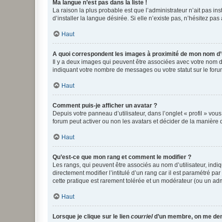
Ma langue n’est pas dans la liste !
La raison la plus probable est que l’administrateur n’ait pas 
d’installer la langue désirée. Si elle n’existe pas, n’hésitez pa
Haut
A quoi correspondent les images à proximité de mon nom d’u
Il y a deux images qui peuvent être associées avec votre nom d’
indiquant votre nombre de messages ou votre statut sur le fo
Haut
Comment puis-je afficher un avatar ?
Depuis votre panneau d’utilisateur, dans l’onglet « profil » vou
forum peut activer ou non les avatars et décider de la manière d
Haut
Qu’est-ce que mon rang et comment le modifier ?
Les rangs, qui peuvent être associés au nom d’utilisateur, ind
directement modifier l’intitulé d’un rang car il est paramétré p
cette pratique est rarement tolérée et un modérateur (ou un ad
Haut
Lorsque je clique sur le lien
courriel
d’un membre, on me de