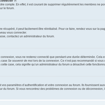
 connecter ?!
votre compte. En effet, il est courant de supprimer régulièrement les membres ne pos
ur le forum.
 récupéré, il peut facilement être réinitialisé. Pour ce faire, rendez vous sur la p
uveau vous connecter.
passe, contactez un administrateur du forum.
e connexion, vous ne resterez connecté que pendant une durée déterminée. Cela em
la case
Se souvenir de moi
lors de la connexion. Ce n’est pas recommandé si vous u
s cette case, cela signifie qu’un administrateur du forum a désactivé cette fonctionna
os paramètres d’authentification et votre connexion au forum. Ils fournissent aussi
teur du forum. Si vous rencontrez des problèmes de connexion ou de déconnexion, l