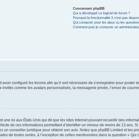
Concernant phpBB
Qui a développé ce logiciel de forum ?
Pourquoi la fonctionnalité X n’est pas dispon
Qui contacter pour les abus ou les questio
Comment puis-je contacter un administrateu
t avoir configuré les forums afin qu’il soit nécessaire de s’enregistrer pour poster
x invités comme les avatars personnalisés, la messagerie privée, l’envoi de courri
t une loi aux États-Unis qui dit que les sites Internet pouvant recueillir des infor
ollecte de ces informations permettant d’identifier un mineur de moins de 13 ans. S
tez un conseiller juridique pour obtenir son avis. Notez que phpBB Limited et les pr
gales de toutes sortes, à l’exception de celles mentionnées dans la question « Qui