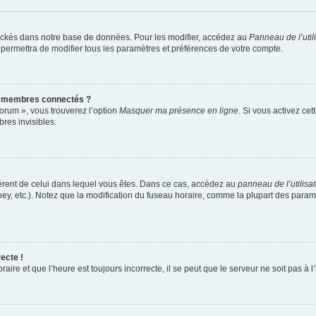
ockés dans notre base de données. Pour les modifier, accédez au
Panneau de l’util
 permettra de modifier tous les paramètres et préférences de votre compte.
s membres connectés ?
forum », vous trouverez l’option
Masquer ma présence en ligne
. Si vous activez cet
es invisibles.
ifférent de celui dans lequel vous êtes. Dans ce cas, accédez au
panneau de l’utilisa
ney, etc.). Notez que la modification du fuseau horaire, comme la plupart des para
ecte !
aire et que l’heure est toujours incorrecte, il se peut que le serveur ne soit pas à