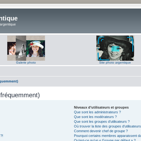
ntique
 argentique
Galerie photo
Site photo argentique
réquemment)
s fréquemment)
Niveaux d’utilisateurs et groupes
Que sont les administrateurs ?
Que sont les modérateurs ?
Que sont les groupes d’utilisateurs ?
Où trouver la liste des groupes d’utilisateur
Comment devenir chef de groupe ?
 ?!
Pourquoi certains membres apparaissent dan
Qu’est-ce qu’un « Groupe par défaut » ?