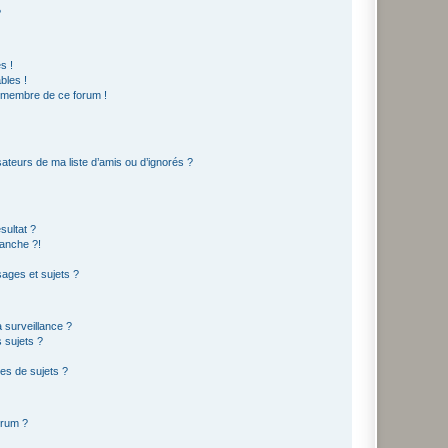
?
s !
bles !
n membre de ce forum !
ateurs de ma liste d’amis ou d’ignorés ?
sultat ?
anche ?!
ages et sujets ?
a surveillance ?
 sujets ?
es de sujets ?
orum ?