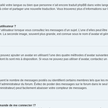
installé votre langue ou bien que personne n’ait encore traduit phpBB dans votre l
s à créer et partager une nouvelle traduction. Vous trouverez plus d’informations sur l
tilisateur ?
utilisateur lorsque vous consultez les messages d’un sujet. L’une d’elles peut êtr
rum. La seconde image, souvent plus grande, est connue sous le nom d’avatar et 
s pouvez ajouter un avatar en utilisant l’une des quatre méthodes d’avatar suivantes 
ont ils sont mis à disposition. Si vous ne pouvez pas utiliser d’avatar, contactez un
iquent le nombre de messages postés ou identifient certains membres tels que les 
ar l’administrateur du forum. Évitez de poster des messages sur le forum dans le seu
ministrateur) peut facilement abaisser votre compteur de messages.
mande de me connecter !?