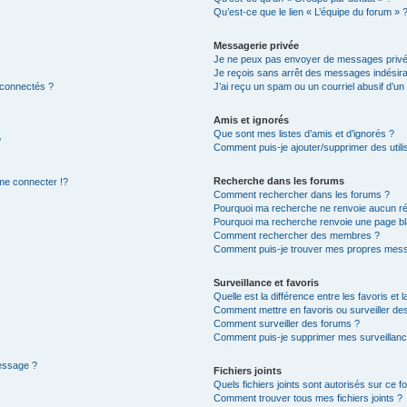
Qu’est-ce que le lien « L’équipe du forum » 
Messagerie privée
Je ne peux pas envoyer de messages privé
Je reçois sans arrêt des messages indésira
 connectés ?
J’ai reçu un spam ou un courriel abusif d’u
Amis et ignorés
Que sont mes listes d’amis et d’ignorés ?
?
Comment puis-je ajouter/supprimer des utilis
Recherche dans les forums
e connecter !?
Comment rechercher dans les forums ?
Pourquoi ma recherche ne renvoie aucun ré
Pourquoi ma recherche renvoie une page bl
Comment rechercher des membres ?
Comment puis-je trouver mes propres mess
Surveillance et favoris
Quelle est la différence entre les favoris et l
Comment mettre en favoris ou surveiller des
Comment surveiller des forums ?
Comment puis-je supprimer mes surveillanc
message ?
Fichiers joints
Quels fichiers joints sont autorisés sur ce f
Comment trouver tous mes fichiers joints ?