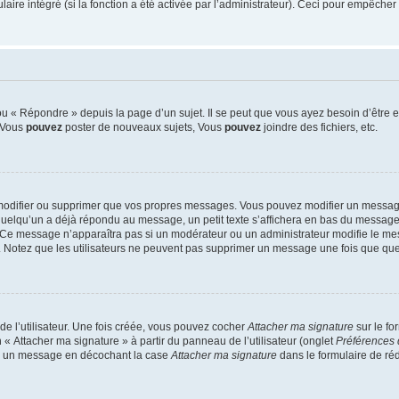
re intégré (si la fonction a été activée par l’administrateur). Ceci pour empêcher l’u
 « Répondre » depuis la page d’un sujet. Il se peut que vous ayez besoin d’être e
: Vous
pouvez
poster de nouveaux sujets, Vous
pouvez
joindre des fichiers, etc.
modifier ou supprimer que vos propres messages. Vous pouvez modifier un message
lqu’un a déjà répondu au message, un petit texte s’affichera en bas du message ind
n. Ce message n’apparaîtra pas si un modérateur ou un administrateur modifie le mes
ive. Notez que les utilisateurs ne peuvent pas supprimer un message une fois que qu
e l’utilisateur. Une fois créée, vous pouvez cocher
Attacher ma signature
sur le fo
 « Attacher ma signature » à partir du panneau de l’utilisateur (onglet
Préférences 
 à un message en décochant la case
Attacher ma signature
dans le formulaire de ré