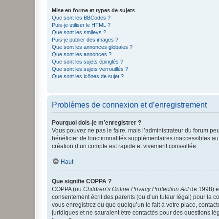
Mise en forme et types de sujets
Que sont les BBCodes ?
Puis-je utiliser le HTML ?
Que sont les smileys ?
Puis-je publier des images ?
Que sont les annonces globales ?
Que sont les annonces ?
Que sont les sujets épinglés ?
Que sont les sujets verrouillés ?
Que sont les icônes de sujet ?
Problèmes de connexion et d’enregistrement
Pourquoi dois-je m’enregistrer ?
Vous pouvez ne pas le faire, mais l’administrateur du forum peu
bénéficier de fonctionnalités supplémentaires inaccessibles au
création d’un compte est rapide et vivement conseillée.
Haut
Que signifie COPPA ?
COPPA (ou
Children’s Online Privacy Protection Act
de 1998) es
consentement écrit des parents (ou d’un tuteur légal) pour la c
vous enregistrez ou que quelqu’un le fait à votre place, contac
juridiques et ne sauraient être contactés pour des questions lé