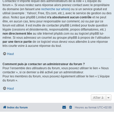
Contactez n’importe lequel des administrateurs de la liste « L’équipe du
forum ». Si vous restez sans réponse alors prenez contact avec le propriétaire
du domaine (en faisant une
recherche sur whois
) ou si un service gratuit est
utilisé (exemple : Yahoo!, Free, f2s.com, etc.), avec le service de gestion ou des
abus. Notez que phpBB Limited
n’a absolument aucun contrôle
et ne peut
être, en aucun cas, tenu pour responsable sur
comment
,
où
ou
par qui
ce
forum est utilisé. Il est inutile de contacter phpBB Limited pour toute question
légale (cessions et désistements, responsabilité, propos diffamatoires, etc.)
non directement liée
au site Internet phpbb.com ou au logiciel phpBB lui-
même. Si vous adressez un courriel au groupe phpBB à propos de l’utilisation
par une tierce partie
de ce logiciel vous devez vous attendre à une réponse
très courte voire à aucune réponse du tout.
Haut
Comment puis-je contacter un administrateur du forum ?
Pour l’ensemble des utilisateurs du forum, vous pouvez utiliser le lien « Nous
contacter », si ce dernier a été activé par un administrateur.
Pour les membres du forum, vous pouvez également utiliser le lien « L’équipe
du forum ».
Haut
Aller à
Index du forum
Heures au format
UTC+02:00