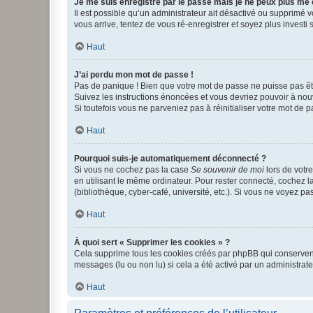
Je me suis enregistré par le passé mais je ne peux plus me
Il est possible qu’un administrateur ait désactivé ou supprimé 
vous arrive, tentez de vous ré-enregistrer et soyez plus investi s
Haut
J’ai perdu mon mot de passe !
Pas de panique ! Bien que votre mot de passe ne puisse pas être
Suivez les instructions énoncées et vous devriez pouvoir à no
Si toutefois vous ne parveniez pas à réinitialiser votre mot de 
Haut
Pourquoi suis-je automatiquement déconnecté ?
Si vous ne cochez pas la case
Se souvenir de moi
lors de votr
en utilisant le même ordinateur. Pour rester connecté, cochez 
(bibliothèque, cyber-café, université, etc.). Si vous ne voyez pa
Haut
À quoi sert « Supprimer les cookies » ?
Cela supprime tous les cookies créés par phpBB qui conservent v
messages (lu ou non lu) si cela a été activé par un administra
Haut