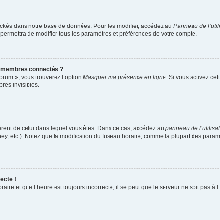
ockés dans notre base de données. Pour les modifier, accédez au
Panneau de l’util
 permettra de modifier tous les paramètres et préférences de votre compte.
s membres connectés ?
forum », vous trouverez l’option
Masquer ma présence en ligne
. Si vous activez cet
es invisibles.
ifférent de celui dans lequel vous êtes. Dans ce cas, accédez au
panneau de l’utilisa
ney, etc.). Notez que la modification du fuseau horaire, comme la plupart des para
ecte !
aire et que l’heure est toujours incorrecte, il se peut que le serveur ne soit pas à