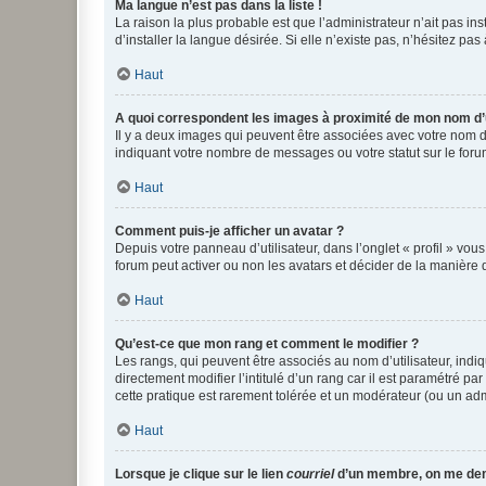
Ma langue n’est pas dans la liste !
La raison la plus probable est que l’administrateur n’ait pas 
d’installer la langue désirée. Si elle n’existe pas, n’hésitez pa
Haut
A quoi correspondent les images à proximité de mon nom d’u
Il y a deux images qui peuvent être associées avec votre nom d’
indiquant votre nombre de messages ou votre statut sur le fo
Haut
Comment puis-je afficher un avatar ?
Depuis votre panneau d’utilisateur, dans l’onglet « profil » vou
forum peut activer ou non les avatars et décider de la manière d
Haut
Qu’est-ce que mon rang et comment le modifier ?
Les rangs, qui peuvent être associés au nom d’utilisateur, ind
directement modifier l’intitulé d’un rang car il est paramétré p
cette pratique est rarement tolérée et un modérateur (ou un ad
Haut
Lorsque je clique sur le lien
courriel
d’un membre, on me de