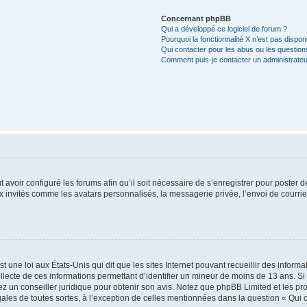
Concernant phpBB
Qui a développé ce logiciel de forum ?
Pourquoi la fonctionnalité X n’est pas dispon
Qui contacter pour les abus ou les questio
Comment puis-je contacter un administrateu
t avoir configuré les forums afin qu’il soit nécessaire de s’enregistrer pour poster
x invités comme les avatars personnalisés, la messagerie privée, l’envoi de courri
t une loi aux États-Unis qui dit que les sites Internet pouvant recueillir des infor
ollecte de ces informations permettant d’identifier un mineur de moins de 13 ans. S
tez un conseiller juridique pour obtenir son avis. Notez que phpBB Limited et les pr
gales de toutes sortes, à l’exception de celles mentionnées dans la question « Qui