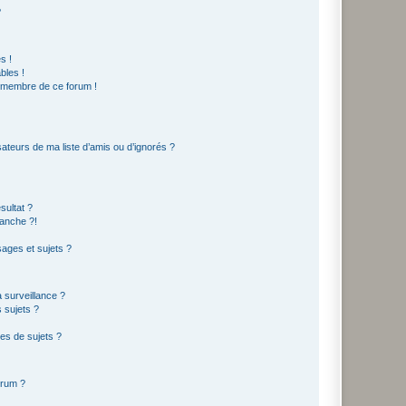
?
s !
bles !
n membre de ce forum !
ateurs de ma liste d’amis ou d’ignorés ?
sultat ?
anche ?!
ages et sujets ?
a surveillance ?
 sujets ?
es de sujets ?
orum ?