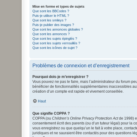
Mise en forme et types de sujets
Que sont les BBCodes ?
Puis-je utiliser le HTML ?
Que sont les smileys ?
Puis-je publier des images ?
Que sont les annonces globales ?
Que sont les annonces ?
Que sont les sujets épinglés ?
Que sont les sujets verrouillés ?
Que sont les icônes de sujet ?
Problèmes de connexion et d’enregistrement
Pourquoi dois-je m’enregistrer ?
Vous pouvez ne pas le faire, mais l’administrateur du forum peu
bénéficier de fonctionnalités supplémentaires inaccessibles au
création d’un compte est rapide et vivement conseillée.
Haut
Que signifie COPPA ?
COPPA (ou
Children’s Online Privacy Protection Act
de 1998) es
consentement écrit des parents (ou d’un tuteur légal) pour la c
vous enregistrez ou que quelqu’un le fait à votre place, contac
juridiques et ne sauraient être contactés pour des questions lé