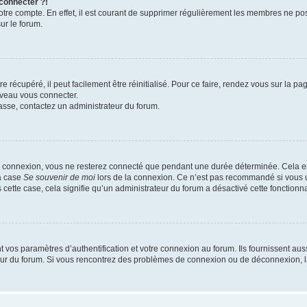
 connecter ?!
votre compte. En effet, il est courant de supprimer régulièrement les membres ne pos
ur le forum.
 récupéré, il peut facilement être réinitialisé. Pour ce faire, rendez vous sur la p
uveau vous connecter.
passe, contactez un administrateur du forum.
e connexion, vous ne resterez connecté que pendant une durée déterminée. Cela em
la case
Se souvenir de moi
lors de la connexion. Ce n’est pas recommandé si vous u
s cette case, cela signifie qu’un administrateur du forum a désactivé cette fonctionna
os paramètres d’authentification et votre connexion au forum. Ils fournissent aussi
teur du forum. Si vous rencontrez des problèmes de connexion ou de déconnexion, l