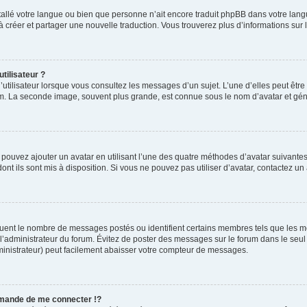
installé votre langue ou bien que personne n’ait encore traduit phpBB dans votre l
s à créer et partager une nouvelle traduction. Vous trouverez plus d’informations sur l
tilisateur ?
utilisateur lorsque vous consultez les messages d’un sujet. L’une d’elles peut êtr
rum. La seconde image, souvent plus grande, est connue sous le nom d’avatar et 
s pouvez ajouter un avatar en utilisant l’une des quatre méthodes d’avatar suivantes 
ont ils sont mis à disposition. Si vous ne pouvez pas utiliser d’avatar, contactez un
iquent le nombre de messages postés ou identifient certains membres tels que les 
ar l’administrateur du forum. Évitez de poster des messages sur le forum dans le seu
ministrateur) peut facilement abaisser votre compteur de messages.
mande de me connecter !?