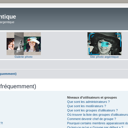
ntique
 argentique
Galerie photo
Site photo argentique
réquemment)
s fréquemment)
Niveaux d’utilisateurs et groupes
Que sont les administrateurs ?
Que sont les modérateurs ?
Que sont les groupes d’utilisateurs ?
Où trouver la liste des groupes d’utilisateur
Comment devenir chef de groupe ?
 ?!
Pourquoi certains membres apparaissent dan
Qu’est-ce qu’un « Groupe par défaut » ?