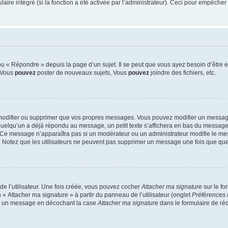
re intégré (si la fonction a été activée par l’administrateur). Ceci pour empêcher l’u
 « Répondre » depuis la page d’un sujet. Il se peut que vous ayez besoin d’être e
: Vous
pouvez
poster de nouveaux sujets, Vous
pouvez
joindre des fichiers, etc.
modifier ou supprimer que vos propres messages. Vous pouvez modifier un message
lqu’un a déjà répondu au message, un petit texte s’affichera en bas du message ind
n. Ce message n’apparaîtra pas si un modérateur ou un administrateur modifie le mes
ive. Notez que les utilisateurs ne peuvent pas supprimer un message une fois que qu
e l’utilisateur. Une fois créée, vous pouvez cocher
Attacher ma signature
sur le fo
 « Attacher ma signature » à partir du panneau de l’utilisateur (onglet
Préférences 
 à un message en décochant la case
Attacher ma signature
dans le formulaire de ré