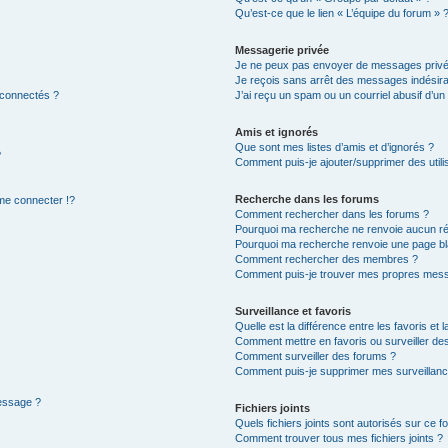
Qu’est-ce que le lien « L’équipe du forum » 
Messagerie privée
Je ne peux pas envoyer de messages privé
Je reçois sans arrêt des messages indésira
 connectés ?
J’ai reçu un spam ou un courriel abusif d’u
Amis et ignorés
Que sont mes listes d’amis et d’ignorés ?
?
Comment puis-je ajouter/supprimer des utilis
Recherche dans les forums
e connecter !?
Comment rechercher dans les forums ?
Pourquoi ma recherche ne renvoie aucun ré
Pourquoi ma recherche renvoie une page bl
Comment rechercher des membres ?
Comment puis-je trouver mes propres mess
Surveillance et favoris
Quelle est la différence entre les favoris et l
Comment mettre en favoris ou surveiller des
Comment surveiller des forums ?
Comment puis-je supprimer mes surveillanc
message ?
Fichiers joints
Quels fichiers joints sont autorisés sur ce f
Comment trouver tous mes fichiers joints ?