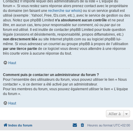
Contactez n’importe lequel des administrateurs de la liste « L’équipe du
forum ». Si vous restez sans réponse alors prenez contact avec le propriétaire
du domaine (en faisant une
recherche sur whois
) ou si un service gratuit est
utilisé (exemple : Yahoo!, Free, f2s.com, etc.), avec le service de gestion ou des
abus. Notez que phpBB Limited
n’a absolument aucun contrôle
et ne peut
être, en aucun cas, tenu pour responsable sur
comment
,
où
ou
par qui
ce
forum est utilisé. Il est inutile de contacter phpBB Limited pour toute question
légale (cessions et désistements, responsabilité, propos diffamatoires, etc.)
non directement liée
au site Internet phpbb.com ou au logiciel phpBB lui-
même. Si vous adressez un courriel au groupe phpBB à propos de l’utilisation
par une tierce partie
de ce logiciel vous devez vous attendre à une réponse
très courte voire à aucune réponse du tout.
Haut
Comment puis-je contacter un administrateur du forum ?
Pour l’ensemble des utilisateurs du forum, vous pouvez utiliser le lien « Nous
contacter », si ce dernier a été activé par un administrateur.
Pour les membres du forum, vous pouvez également utiliser le lien « L’équipe
du forum ».
Haut
Aller à
Index du forum
Heures au format
UTC+02:00