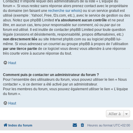
Contactez n’importe lequel des administrateurs de la liste « L’équipe du
forum ». Si vous restez sans réponse alors prenez contact avec le propriétaire
du domaine (en faisant une
recherche sur whois
) ou si un service gratuit est
utilisé (exemple : Yahoo!, Free, f2s.com, etc.), avec le service de gestion ou des
abus. Notez que phpBB Limited
n’a absolument aucun contrôle
et ne peut
être, en aucun cas, tenu pour responsable sur
comment
,
où
ou
par qui
ce
forum est utilisé. Il est inutile de contacter phpBB Limited pour toute question
légale (cessions et désistements, responsabilité, propos diffamatoires, etc.)
non directement liée
au site Internet phpbb.com ou au logiciel phpBB lui-
même. Si vous adressez un courriel au groupe phpBB à propos de l’utilisation
par une tierce partie
de ce logiciel vous devez vous attendre à une réponse
très courte voire à aucune réponse du tout.
Haut
Comment puis-je contacter un administrateur du forum ?
Pour l’ensemble des utilisateurs du forum, vous pouvez utiliser le lien « Nous
contacter », si ce dernier a été activé par un administrateur.
Pour les membres du forum, vous pouvez également utiliser le lien « L’équipe
du forum ».
Haut
Aller à
Index du forum
Heures au format
UTC+02:00