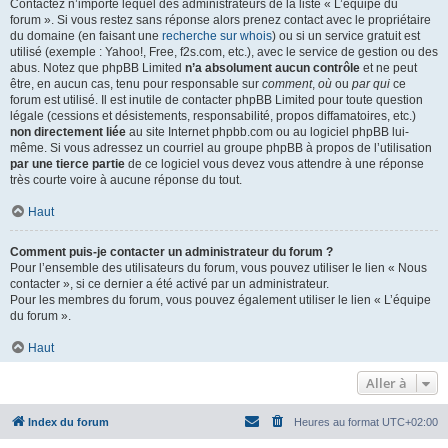
Contactez n’importe lequel des administrateurs de la liste « L’équipe du
forum ». Si vous restez sans réponse alors prenez contact avec le propriétaire
du domaine (en faisant une
recherche sur whois
) ou si un service gratuit est
utilisé (exemple : Yahoo!, Free, f2s.com, etc.), avec le service de gestion ou des
abus. Notez que phpBB Limited
n’a absolument aucun contrôle
et ne peut
être, en aucun cas, tenu pour responsable sur
comment
,
où
ou
par qui
ce
forum est utilisé. Il est inutile de contacter phpBB Limited pour toute question
légale (cessions et désistements, responsabilité, propos diffamatoires, etc.)
non directement liée
au site Internet phpbb.com ou au logiciel phpBB lui-
même. Si vous adressez un courriel au groupe phpBB à propos de l’utilisation
par une tierce partie
de ce logiciel vous devez vous attendre à une réponse
très courte voire à aucune réponse du tout.
Haut
Comment puis-je contacter un administrateur du forum ?
Pour l’ensemble des utilisateurs du forum, vous pouvez utiliser le lien « Nous
contacter », si ce dernier a été activé par un administrateur.
Pour les membres du forum, vous pouvez également utiliser le lien « L’équipe
du forum ».
Haut
Aller à
Index du forum
Heures au format
UTC+02:00