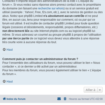
Contactez n’importe lequel des administrateurs de la liste « L’équipe du
forum ». Si vous restez sans réponse alors prenez contact avec le propriétaire
du domaine (en faisant une
recherche sur whois
) ou si un service gratuit est
utilisé (exemple : Yahoo!, Free, f2s.com, etc.), avec le service de gestion ou des
abus. Notez que phpBB Limited
n’a absolument aucun contrôle
et ne peut
être, en aucun cas, tenu pour responsable sur
comment
,
où
ou
par qui
ce
forum est utilisé. Il est inutile de contacter phpBB Limited pour toute question
légale (cessions et désistements, responsabilité, propos diffamatoires, etc.)
non directement liée
au site Internet phpbb.com ou au logiciel phpBB lui-
même. Si vous adressez un courriel au groupe phpBB à propos de l’utilisation
par une tierce partie
de ce logiciel vous devez vous attendre à une réponse
très courte voire à aucune réponse du tout.
Haut
Comment puis-je contacter un administrateur du forum ?
Pour l’ensemble des utilisateurs du forum, vous pouvez utiliser le lien « Nous
contacter », si ce dernier a été activé par un administrateur.
Pour les membres du forum, vous pouvez également utiliser le lien « L’équipe
du forum ».
Haut
Aller à
Index du forum
Heures au format
UTC+02:00