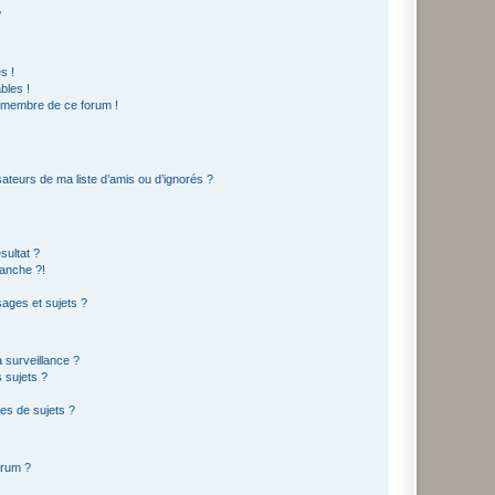
?
s !
bles !
n membre de ce forum !
ateurs de ma liste d’amis ou d’ignorés ?
sultat ?
anche ?!
ages et sujets ?
a surveillance ?
 sujets ?
es de sujets ?
orum ?