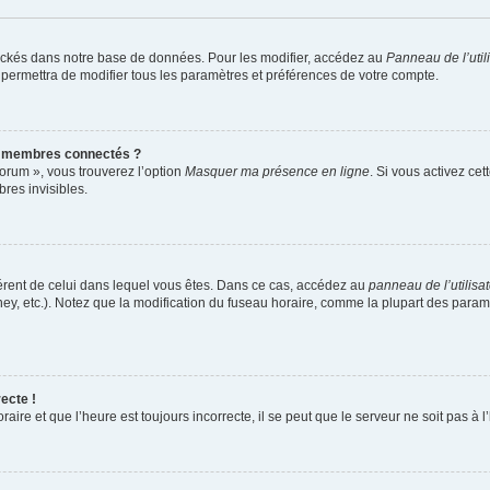
ockés dans notre base de données. Pour les modifier, accédez au
Panneau de l’util
 permettra de modifier tous les paramètres et préférences de votre compte.
s membres connectés ?
forum », vous trouverez l’option
Masquer ma présence en ligne
. Si vous activez cet
es invisibles.
ifférent de celui dans lequel vous êtes. Dans ce cas, accédez au
panneau de l’utilisa
ney, etc.). Notez que la modification du fuseau horaire, comme la plupart des para
ecte !
aire et que l’heure est toujours incorrecte, il se peut que le serveur ne soit pas à