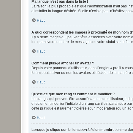
Ma langue n’est pas dans la liste !
La raison la plus probable est que l’administrateur n’ait pas 
d’installer la langue désirée. Si elle n’existe pas, n’hésitez pa
Haut
A quoi correspondent les images à proximité de mon nom d’u
Il y a deux images qui peuvent être associées avec votre nom d’
indiquant votre nombre de messages ou votre statut sur le fo
Haut
Comment puis-je afficher un avatar ?
Depuis votre panneau d’utilisateur, dans l’onglet « profil » vou
forum peut activer ou non les avatars et décider de la manière d
Haut
Qu’est-ce que mon rang et comment le modifier ?
Les rangs, qui peuvent être associés au nom d’utilisateur, ind
directement modifier l’intitulé d’un rang car il est paramétré p
cette pratique est rarement tolérée et un modérateur (ou un ad
Haut
Lorsque je clique sur le lien
courriel
d’un membre, on me de