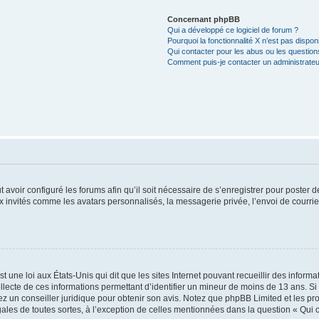
Concernant phpBB
Qui a développé ce logiciel de forum ?
Pourquoi la fonctionnalité X n’est pas dispon
Qui contacter pour les abus ou les questio
Comment puis-je contacter un administrateu
t avoir configuré les forums afin qu’il soit nécessaire de s’enregistrer pour poster
x invités comme les avatars personnalisés, la messagerie privée, l’envoi de courri
t une loi aux États-Unis qui dit que les sites Internet pouvant recueillir des infor
ollecte de ces informations permettant d’identifier un mineur de moins de 13 ans. S
tez un conseiller juridique pour obtenir son avis. Notez que phpBB Limited et les pr
gales de toutes sortes, à l’exception de celles mentionnées dans la question « Qui