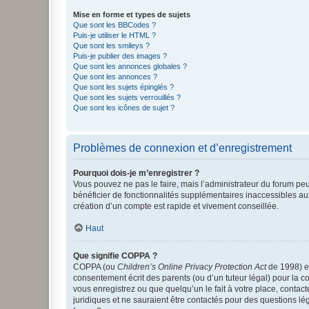
Mise en forme et types de sujets
Que sont les BBCodes ?
Puis-je utiliser le HTML ?
Que sont les smileys ?
Puis-je publier des images ?
Que sont les annonces globales ?
Que sont les annonces ?
Que sont les sujets épinglés ?
Que sont les sujets verrouillés ?
Que sont les icônes de sujet ?
Problèmes de connexion et d’enregistrement
Pourquoi dois-je m’enregistrer ?
Vous pouvez ne pas le faire, mais l’administrateur du forum peu
bénéficier de fonctionnalités supplémentaires inaccessibles au
création d’un compte est rapide et vivement conseillée.
Haut
Que signifie COPPA ?
COPPA (ou
Children’s Online Privacy Protection Act
de 1998) es
consentement écrit des parents (ou d’un tuteur légal) pour la c
vous enregistrez ou que quelqu’un le fait à votre place, contac
juridiques et ne sauraient être contactés pour des questions lé