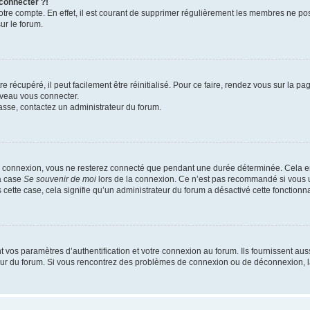
 connecter ?!
votre compte. En effet, il est courant de supprimer régulièrement les membres ne pos
ur le forum.
 récupéré, il peut facilement être réinitialisé. Pour ce faire, rendez vous sur la p
uveau vous connecter.
passe, contactez un administrateur du forum.
e connexion, vous ne resterez connecté que pendant une durée déterminée. Cela em
la case
Se souvenir de moi
lors de la connexion. Ce n’est pas recommandé si vous u
s cette case, cela signifie qu’un administrateur du forum a désactivé cette fonctionna
os paramètres d’authentification et votre connexion au forum. Ils fournissent aussi
teur du forum. Si vous rencontrez des problèmes de connexion ou de déconnexion, l