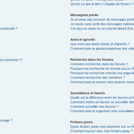
Qu’est-ce que le lien « L’équipe du forum » 
Messagerie privée
Je ne peux pas envoyer de messages privé
Je reçois sans arrêt des messages indésira
 connectés ?
J’ai reçu un spam ou un courriel abusif d’u
Amis et ignorés
Que sont mes listes d’amis et d’ignorés ?
?
Comment puis-je ajouter/supprimer des utilis
Recherche dans les forums
e connecter !?
Comment rechercher dans les forums ?
Pourquoi ma recherche ne renvoie aucun ré
Pourquoi ma recherche renvoie une page bl
Comment rechercher des membres ?
Comment puis-je trouver mes propres mess
Surveillance et favoris
Quelle est la différence entre les favoris et l
Comment mettre en favoris ou surveiller des
Comment surveiller des forums ?
Comment puis-je supprimer mes surveillanc
message ?
Fichiers joints
Quels fichiers joints sont autorisés sur ce f
Comment trouver tous mes fichiers joints ?