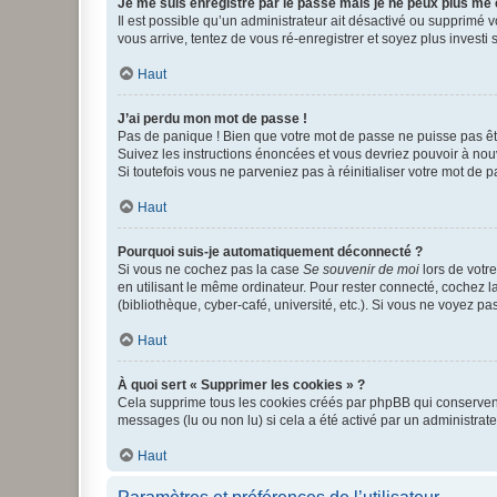
Je me suis enregistré par le passé mais je ne peux plus me
Il est possible qu’un administrateur ait désactivé ou supprimé 
vous arrive, tentez de vous ré-enregistrer et soyez plus investi s
Haut
J’ai perdu mon mot de passe !
Pas de panique ! Bien que votre mot de passe ne puisse pas être
Suivez les instructions énoncées et vous devriez pouvoir à no
Si toutefois vous ne parveniez pas à réinitialiser votre mot de 
Haut
Pourquoi suis-je automatiquement déconnecté ?
Si vous ne cochez pas la case
Se souvenir de moi
lors de votr
en utilisant le même ordinateur. Pour rester connecté, cochez 
(bibliothèque, cyber-café, université, etc.). Si vous ne voyez pa
Haut
À quoi sert « Supprimer les cookies » ?
Cela supprime tous les cookies créés par phpBB qui conservent v
messages (lu ou non lu) si cela a été activé par un administra
Haut