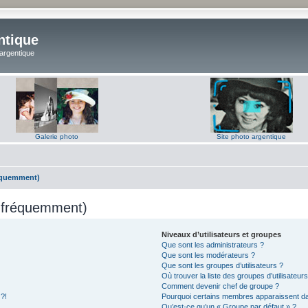
ntique
 argentique
Galerie photo
Site photo argentique
réquemment)
s fréquemment)
Niveaux d’utilisateurs et groupes
Que sont les administrateurs ?
Que sont les modérateurs ?
Que sont les groupes d’utilisateurs ?
Où trouver la liste des groupes d’utilisateur
Comment devenir chef de groupe ?
 ?!
Pourquoi certains membres apparaissent dan
Qu’est-ce qu’un « Groupe par défaut » ?