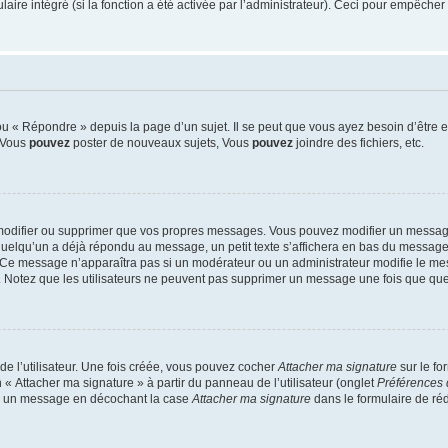
re intégré (si la fonction a été activée par l’administrateur). Ceci pour empêcher l’u
 « Répondre » depuis la page d’un sujet. Il se peut que vous ayez besoin d’être e
: Vous
pouvez
poster de nouveaux sujets, Vous
pouvez
joindre des fichiers, etc.
modifier ou supprimer que vos propres messages. Vous pouvez modifier un message
lqu’un a déjà répondu au message, un petit texte s’affichera en bas du message ind
n. Ce message n’apparaîtra pas si un modérateur ou un administrateur modifie le mes
ive. Notez que les utilisateurs ne peuvent pas supprimer un message une fois que qu
e l’utilisateur. Une fois créée, vous pouvez cocher
Attacher ma signature
sur le fo
 « Attacher ma signature » à partir du panneau de l’utilisateur (onglet
Préférences 
 à un message en décochant la case
Attacher ma signature
dans le formulaire de ré