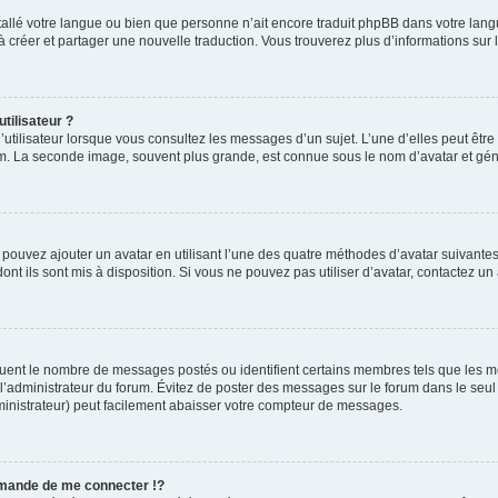
installé votre langue ou bien que personne n’ait encore traduit phpBB dans votre l
s à créer et partager une nouvelle traduction. Vous trouverez plus d’informations sur l
tilisateur ?
utilisateur lorsque vous consultez les messages d’un sujet. L’une d’elles peut êtr
rum. La seconde image, souvent plus grande, est connue sous le nom d’avatar et 
s pouvez ajouter un avatar en utilisant l’une des quatre méthodes d’avatar suivantes 
ont ils sont mis à disposition. Si vous ne pouvez pas utiliser d’avatar, contactez un
iquent le nombre de messages postés ou identifient certains membres tels que les 
ar l’administrateur du forum. Évitez de poster des messages sur le forum dans le seu
ministrateur) peut facilement abaisser votre compteur de messages.
mande de me connecter !?