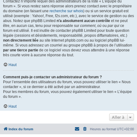
Contactez n’importe lequel des administrateurs de la liste « L’équipe du
forum ». Si vous restez sans réponse alors prenez contact avec le propriétaire
du domaine (en faisant une
recherche sur whois
) ou si un service gratuit est
utilisé (exemple : Yahoo!, Free, f2s.com, etc.), avec le service de gestion ou des
abus. Notez que phpBB Limited
n’a absolument aucun contrôle
et ne peut
être, en aucun cas, tenu pour responsable sur
comment
,
où
ou
par qui
ce
forum est utilisé. Il est inutile de contacter phpBB Limited pour toute question
légale (cessions et désistements, responsabilité, propos diffamatoires, etc.)
non directement liée
au site Internet phpbb.com ou au logiciel phpBB lui-
même. Si vous adressez un courriel au groupe phpBB à propos de l’utilisation
par une tierce partie
de ce logiciel vous devez vous attendre à une réponse
très courte voire à aucune réponse du tout.
Haut
Comment puis-je contacter un administrateur du forum ?
Pour l’ensemble des utilisateurs du forum, vous pouvez utiliser le lien « Nous
contacter », si ce dernier a été activé par un administrateur.
Pour les membres du forum, vous pouvez également utiliser le lien « L’équipe
du forum ».
Haut
Aller à
Index du forum
Heures au format
UTC+02:00