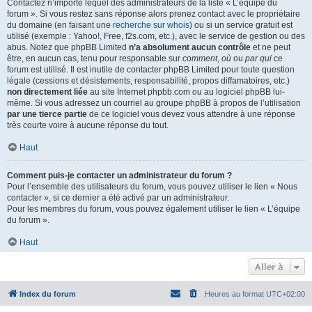
Contactez n’importe lequel des administrateurs de la liste « L’équipe du
forum ». Si vous restez sans réponse alors prenez contact avec le propriétaire
du domaine (en faisant une
recherche sur whois
) ou si un service gratuit est
utilisé (exemple : Yahoo!, Free, f2s.com, etc.), avec le service de gestion ou des
abus. Notez que phpBB Limited
n’a absolument aucun contrôle
et ne peut
être, en aucun cas, tenu pour responsable sur
comment
,
où
ou
par qui
ce
forum est utilisé. Il est inutile de contacter phpBB Limited pour toute question
légale (cessions et désistements, responsabilité, propos diffamatoires, etc.)
non directement liée
au site Internet phpbb.com ou au logiciel phpBB lui-
même. Si vous adressez un courriel au groupe phpBB à propos de l’utilisation
par une tierce partie
de ce logiciel vous devez vous attendre à une réponse
très courte voire à aucune réponse du tout.
Haut
Comment puis-je contacter un administrateur du forum ?
Pour l’ensemble des utilisateurs du forum, vous pouvez utiliser le lien « Nous
contacter », si ce dernier a été activé par un administrateur.
Pour les membres du forum, vous pouvez également utiliser le lien « L’équipe
du forum ».
Haut
Aller à
Index du forum
Heures au format
UTC+02:00