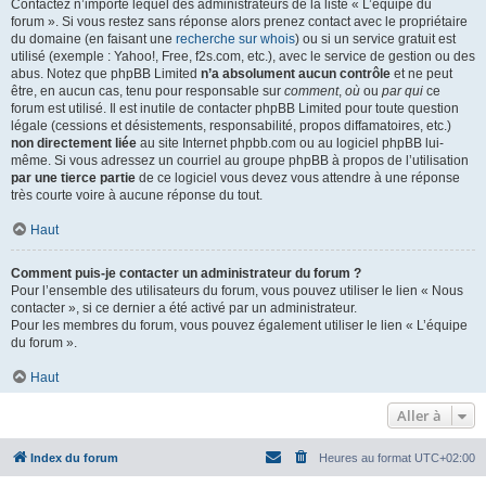
Contactez n’importe lequel des administrateurs de la liste « L’équipe du
forum ». Si vous restez sans réponse alors prenez contact avec le propriétaire
du domaine (en faisant une
recherche sur whois
) ou si un service gratuit est
utilisé (exemple : Yahoo!, Free, f2s.com, etc.), avec le service de gestion ou des
abus. Notez que phpBB Limited
n’a absolument aucun contrôle
et ne peut
être, en aucun cas, tenu pour responsable sur
comment
,
où
ou
par qui
ce
forum est utilisé. Il est inutile de contacter phpBB Limited pour toute question
légale (cessions et désistements, responsabilité, propos diffamatoires, etc.)
non directement liée
au site Internet phpbb.com ou au logiciel phpBB lui-
même. Si vous adressez un courriel au groupe phpBB à propos de l’utilisation
par une tierce partie
de ce logiciel vous devez vous attendre à une réponse
très courte voire à aucune réponse du tout.
Haut
Comment puis-je contacter un administrateur du forum ?
Pour l’ensemble des utilisateurs du forum, vous pouvez utiliser le lien « Nous
contacter », si ce dernier a été activé par un administrateur.
Pour les membres du forum, vous pouvez également utiliser le lien « L’équipe
du forum ».
Haut
Aller à
Index du forum
Heures au format
UTC+02:00