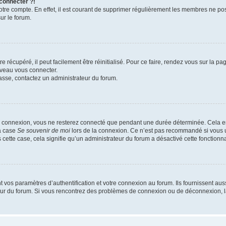
 connecter ?!
votre compte. En effet, il est courant de supprimer régulièrement les membres ne pos
ur le forum.
 récupéré, il peut facilement être réinitialisé. Pour ce faire, rendez vous sur la p
uveau vous connecter.
passe, contactez un administrateur du forum.
e connexion, vous ne resterez connecté que pendant une durée déterminée. Cela em
la case
Se souvenir de moi
lors de la connexion. Ce n’est pas recommandé si vous u
s cette case, cela signifie qu’un administrateur du forum a désactivé cette fonctionna
os paramètres d’authentification et votre connexion au forum. Ils fournissent aussi
teur du forum. Si vous rencontrez des problèmes de connexion ou de déconnexion, l