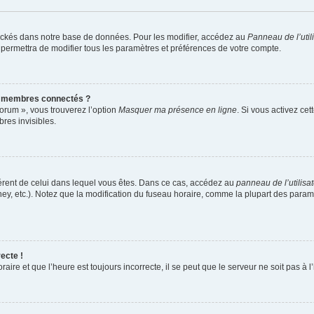
ockés dans notre base de données. Pour les modifier, accédez au
Panneau de l’util
 permettra de modifier tous les paramètres et préférences de votre compte.
s membres connectés ?
forum », vous trouverez l’option
Masquer ma présence en ligne
. Si vous activez cet
es invisibles.
ifférent de celui dans lequel vous êtes. Dans ce cas, accédez au
panneau de l’utilisa
ney, etc.). Notez que la modification du fuseau horaire, comme la plupart des para
ecte !
aire et que l’heure est toujours incorrecte, il se peut que le serveur ne soit pas à