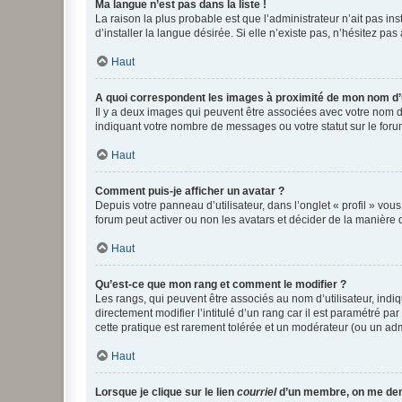
Ma langue n’est pas dans la liste !
La raison la plus probable est que l’administrateur n’ait pas 
d’installer la langue désirée. Si elle n’existe pas, n’hésitez pa
Haut
A quoi correspondent les images à proximité de mon nom d’u
Il y a deux images qui peuvent être associées avec votre nom d’
indiquant votre nombre de messages ou votre statut sur le fo
Haut
Comment puis-je afficher un avatar ?
Depuis votre panneau d’utilisateur, dans l’onglet « profil » vou
forum peut activer ou non les avatars et décider de la manière d
Haut
Qu’est-ce que mon rang et comment le modifier ?
Les rangs, qui peuvent être associés au nom d’utilisateur, ind
directement modifier l’intitulé d’un rang car il est paramétré p
cette pratique est rarement tolérée et un modérateur (ou un ad
Haut
Lorsque je clique sur le lien
courriel
d’un membre, on me de