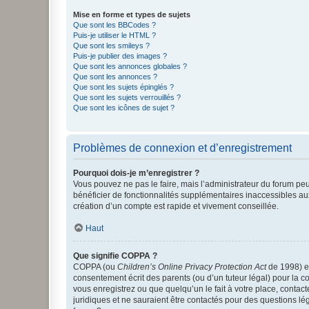
Mise en forme et types de sujets
Que sont les BBCodes ?
Puis-je utiliser le HTML ?
Que sont les smileys ?
Puis-je publier des images ?
Que sont les annonces globales ?
Que sont les annonces ?
Que sont les sujets épinglés ?
Que sont les sujets verrouillés ?
Que sont les icônes de sujet ?
Problèmes de connexion et d’enregistrement
Pourquoi dois-je m’enregistrer ?
Vous pouvez ne pas le faire, mais l’administrateur du forum peu
bénéficier de fonctionnalités supplémentaires inaccessibles au
création d’un compte est rapide et vivement conseillée.
Haut
Que signifie COPPA ?
COPPA (ou
Children’s Online Privacy Protection Act
de 1998) es
consentement écrit des parents (ou d’un tuteur légal) pour la c
vous enregistrez ou que quelqu’un le fait à votre place, contac
juridiques et ne sauraient être contactés pour des questions lé