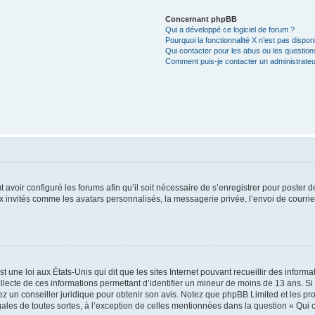
Concernant phpBB
Qui a développé ce logiciel de forum ?
Pourquoi la fonctionnalité X n’est pas dispon
Qui contacter pour les abus ou les questio
Comment puis-je contacter un administrateu
t avoir configuré les forums afin qu’il soit nécessaire de s’enregistrer pour poster
x invités comme les avatars personnalisés, la messagerie privée, l’envoi de courri
t une loi aux États-Unis qui dit que les sites Internet pouvant recueillir des infor
ollecte de ces informations permettant d’identifier un mineur de moins de 13 ans. S
tez un conseiller juridique pour obtenir son avis. Notez que phpBB Limited et les pr
gales de toutes sortes, à l’exception de celles mentionnées dans la question « Qui