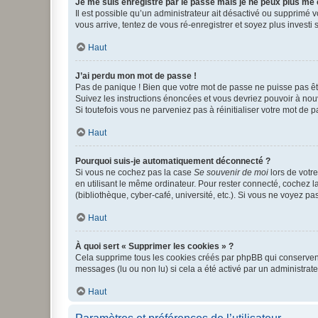
Je me suis enregistré par le passé mais je ne peux plus me
Il est possible qu’un administrateur ait désactivé ou supprimé 
vous arrive, tentez de vous ré-enregistrer et soyez plus investi s
Haut
J’ai perdu mon mot de passe !
Pas de panique ! Bien que votre mot de passe ne puisse pas être
Suivez les instructions énoncées et vous devriez pouvoir à no
Si toutefois vous ne parveniez pas à réinitialiser votre mot de 
Haut
Pourquoi suis-je automatiquement déconnecté ?
Si vous ne cochez pas la case
Se souvenir de moi
lors de votr
en utilisant le même ordinateur. Pour rester connecté, cochez 
(bibliothèque, cyber-café, université, etc.). Si vous ne voyez pa
Haut
À quoi sert « Supprimer les cookies » ?
Cela supprime tous les cookies créés par phpBB qui conservent v
messages (lu ou non lu) si cela a été activé par un administra
Haut