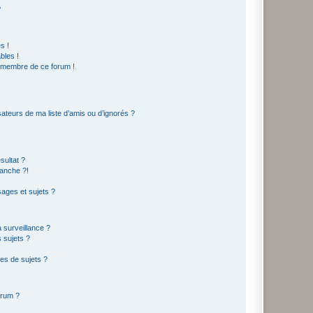
?
s !
bles !
n membre de ce forum !
ateurs de ma liste d’amis ou d’ignorés ?
sultat ?
anche ?!
ages et sujets ?
a surveillance ?
 sujets ?
es de sujets ?
orum ?