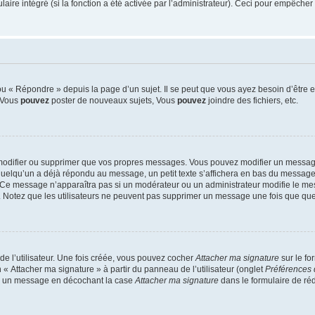
re intégré (si la fonction a été activée par l’administrateur). Ceci pour empêcher l’u
 « Répondre » depuis la page d’un sujet. Il se peut que vous ayez besoin d’être e
: Vous
pouvez
poster de nouveaux sujets, Vous
pouvez
joindre des fichiers, etc.
modifier ou supprimer que vos propres messages. Vous pouvez modifier un message
lqu’un a déjà répondu au message, un petit texte s’affichera en bas du message ind
n. Ce message n’apparaîtra pas si un modérateur ou un administrateur modifie le mes
ive. Notez que les utilisateurs ne peuvent pas supprimer un message une fois que qu
e l’utilisateur. Une fois créée, vous pouvez cocher
Attacher ma signature
sur le fo
 « Attacher ma signature » à partir du panneau de l’utilisateur (onglet
Préférences 
 à un message en décochant la case
Attacher ma signature
dans le formulaire de ré