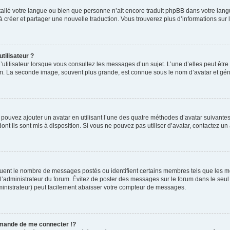
installé votre langue ou bien que personne n’ait encore traduit phpBB dans votre l
s à créer et partager une nouvelle traduction. Vous trouverez plus d’informations sur l
tilisateur ?
utilisateur lorsque vous consultez les messages d’un sujet. L’une d’elles peut êtr
rum. La seconde image, souvent plus grande, est connue sous le nom d’avatar et 
s pouvez ajouter un avatar en utilisant l’une des quatre méthodes d’avatar suivantes 
ont ils sont mis à disposition. Si vous ne pouvez pas utiliser d’avatar, contactez un
iquent le nombre de messages postés ou identifient certains membres tels que les 
ar l’administrateur du forum. Évitez de poster des messages sur le forum dans le seu
ministrateur) peut facilement abaisser votre compteur de messages.
mande de me connecter !?