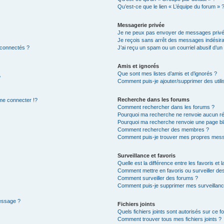
Qu’est-ce que le lien « L’équipe du forum » 
Messagerie privée
Je ne peux pas envoyer de messages privé
Je reçois sans arrêt des messages indésira
 connectés ?
J’ai reçu un spam ou un courriel abusif d’u
Amis et ignorés
Que sont mes listes d’amis et d’ignorés ?
?
Comment puis-je ajouter/supprimer des utilis
Recherche dans les forums
e connecter !?
Comment rechercher dans les forums ?
Pourquoi ma recherche ne renvoie aucun ré
Pourquoi ma recherche renvoie une page bl
Comment rechercher des membres ?
Comment puis-je trouver mes propres mess
Surveillance et favoris
Quelle est la différence entre les favoris et l
Comment mettre en favoris ou surveiller des
Comment surveiller des forums ?
Comment puis-je supprimer mes surveillanc
message ?
Fichiers joints
Quels fichiers joints sont autorisés sur ce f
Comment trouver tous mes fichiers joints ?