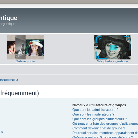
ntique
 argentique
Galerie photo
Site photo argentique
réquemment)
s fréquemment)
Niveaux d’utilisateurs et groupes
Que sont les administrateurs ?
Que sont les modérateurs ?
Que sont les groupes d’utilisateurs ?
Où trouver la liste des groupes d’utilisateur
Comment devenir chef de groupe ?
 ?!
Pourquoi certains membres apparaissent dan
Qu’est-ce qu’un « Groupe par défaut » ?