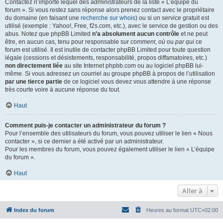
Contactez n’importe lequel des administrateurs de la liste « L’équipe du
forum ». Si vous restez sans réponse alors prenez contact avec le propriétaire
du domaine (en faisant une
recherche sur whois
) ou si un service gratuit est
utilisé (exemple : Yahoo!, Free, f2s.com, etc.), avec le service de gestion ou des
abus. Notez que phpBB Limited
n’a absolument aucun contrôle
et ne peut
être, en aucun cas, tenu pour responsable sur
comment
,
où
ou
par qui
ce
forum est utilisé. Il est inutile de contacter phpBB Limited pour toute question
légale (cessions et désistements, responsabilité, propos diffamatoires, etc.)
non directement liée
au site Internet phpbb.com ou au logiciel phpBB lui-
même. Si vous adressez un courriel au groupe phpBB à propos de l’utilisation
par une tierce partie
de ce logiciel vous devez vous attendre à une réponse
très courte voire à aucune réponse du tout.
Haut
Comment puis-je contacter un administrateur du forum ?
Pour l’ensemble des utilisateurs du forum, vous pouvez utiliser le lien « Nous
contacter », si ce dernier a été activé par un administrateur.
Pour les membres du forum, vous pouvez également utiliser le lien « L’équipe
du forum ».
Haut
Aller à
Index du forum
Heures au format
UTC+02:00