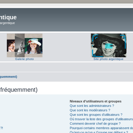
ntique
 argentique
Galerie photo
Site photo argentique
réquemment)
s fréquemment)
Niveaux d’utilisateurs et groupes
Que sont les administrateurs ?
Que sont les modérateurs ?
Que sont les groupes d’utilisateurs ?
Où trouver la liste des groupes d’utilisateur
Comment devenir chef de groupe ?
 ?!
Pourquoi certains membres apparaissent dan
Qu’est-ce qu’un « Groupe par défaut » ?