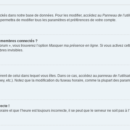
ockés dans notre base de données. Pour les modifier, accédez au
Panneau de l’util
 permettra de modifier tous les paramètres et préférences de votre compte.
s membres connectés ?
forum », vous trouverez l’option
Masquer ma présence en ligne
. Si vous activez cet
es invisibles.
ifférent de celui dans lequel vous êtes. Dans ce cas, accédez au
panneau de l’utilisa
ney, etc.). Notez que la modification du fuseau horaire, comme la plupart des para
ecte !
aire et que l’heure est toujours incorrecte, il se peut que le serveur ne soit pas à