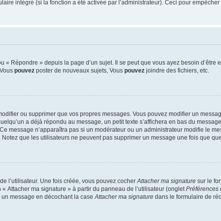
re intégré (si la fonction a été activée par l’administrateur). Ceci pour empêcher l’u
 « Répondre » depuis la page d’un sujet. Il se peut que vous ayez besoin d’être e
: Vous
pouvez
poster de nouveaux sujets, Vous
pouvez
joindre des fichiers, etc.
modifier ou supprimer que vos propres messages. Vous pouvez modifier un message
lqu’un a déjà répondu au message, un petit texte s’affichera en bas du message ind
n. Ce message n’apparaîtra pas si un modérateur ou un administrateur modifie le mes
ive. Notez que les utilisateurs ne peuvent pas supprimer un message une fois que qu
e l’utilisateur. Une fois créée, vous pouvez cocher
Attacher ma signature
sur le fo
 « Attacher ma signature » à partir du panneau de l’utilisateur (onglet
Préférences 
 à un message en décochant la case
Attacher ma signature
dans le formulaire de ré