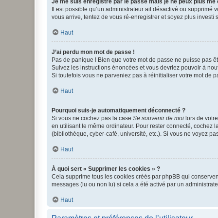
Je me suis enregistré par le passé mais je ne peux plus me
Il est possible qu’un administrateur ait désactivé ou supprimé 
vous arrive, tentez de vous ré-enregistrer et soyez plus investi s
Haut
J’ai perdu mon mot de passe !
Pas de panique ! Bien que votre mot de passe ne puisse pas être
Suivez les instructions énoncées et vous devriez pouvoir à no
Si toutefois vous ne parveniez pas à réinitialiser votre mot de 
Haut
Pourquoi suis-je automatiquement déconnecté ?
Si vous ne cochez pas la case
Se souvenir de moi
lors de votr
en utilisant le même ordinateur. Pour rester connecté, cochez 
(bibliothèque, cyber-café, université, etc.). Si vous ne voyez pa
Haut
À quoi sert « Supprimer les cookies » ?
Cela supprime tous les cookies créés par phpBB qui conservent v
messages (lu ou non lu) si cela a été activé par un administra
Haut