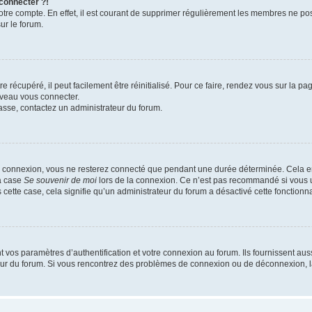
 connecter ?!
votre compte. En effet, il est courant de supprimer régulièrement les membres ne pos
ur le forum.
 récupéré, il peut facilement être réinitialisé. Pour ce faire, rendez vous sur la p
uveau vous connecter.
passe, contactez un administrateur du forum.
e connexion, vous ne resterez connecté que pendant une durée déterminée. Cela em
la case
Se souvenir de moi
lors de la connexion. Ce n’est pas recommandé si vous u
s cette case, cela signifie qu’un administrateur du forum a désactivé cette fonctionna
os paramètres d’authentification et votre connexion au forum. Ils fournissent aussi
teur du forum. Si vous rencontrez des problèmes de connexion ou de déconnexion, l