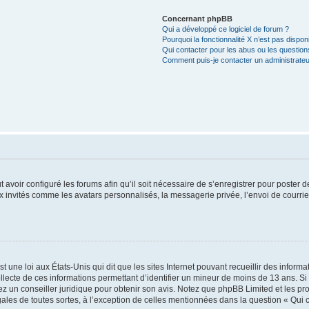
Concernant phpBB
Qui a développé ce logiciel de forum ?
Pourquoi la fonctionnalité X n’est pas dispon
Qui contacter pour les abus ou les questio
Comment puis-je contacter un administrateu
t avoir configuré les forums afin qu’il soit nécessaire de s’enregistrer pour poster
x invités comme les avatars personnalisés, la messagerie privée, l’envoi de courri
t une loi aux États-Unis qui dit que les sites Internet pouvant recueillir des infor
ollecte de ces informations permettant d’identifier un mineur de moins de 13 ans. S
tez un conseiller juridique pour obtenir son avis. Notez que phpBB Limited et les pr
gales de toutes sortes, à l’exception de celles mentionnées dans la question « Qui