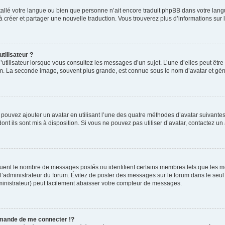
installé votre langue ou bien que personne n’ait encore traduit phpBB dans votre l
s à créer et partager une nouvelle traduction. Vous trouverez plus d’informations sur l
tilisateur ?
utilisateur lorsque vous consultez les messages d’un sujet. L’une d’elles peut êtr
rum. La seconde image, souvent plus grande, est connue sous le nom d’avatar et 
s pouvez ajouter un avatar en utilisant l’une des quatre méthodes d’avatar suivantes 
ont ils sont mis à disposition. Si vous ne pouvez pas utiliser d’avatar, contactez un
iquent le nombre de messages postés ou identifient certains membres tels que les 
ar l’administrateur du forum. Évitez de poster des messages sur le forum dans le seu
ministrateur) peut facilement abaisser votre compteur de messages.
mande de me connecter !?