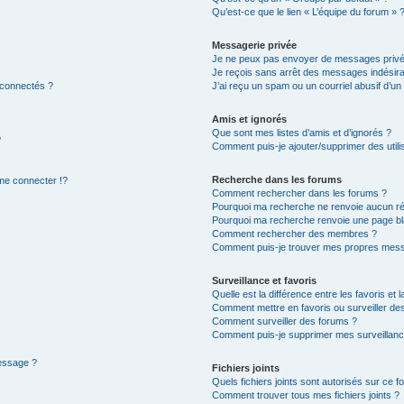
Qu’est-ce que le lien « L’équipe du forum » 
Messagerie privée
Je ne peux pas envoyer de messages privé
Je reçois sans arrêt des messages indésira
 connectés ?
J’ai reçu un spam ou un courriel abusif d’u
Amis et ignorés
Que sont mes listes d’amis et d’ignorés ?
?
Comment puis-je ajouter/supprimer des utilis
Recherche dans les forums
e connecter !?
Comment rechercher dans les forums ?
Pourquoi ma recherche ne renvoie aucun ré
Pourquoi ma recherche renvoie une page bl
Comment rechercher des membres ?
Comment puis-je trouver mes propres mess
Surveillance et favoris
Quelle est la différence entre les favoris et l
Comment mettre en favoris ou surveiller des
Comment surveiller des forums ?
Comment puis-je supprimer mes surveillanc
message ?
Fichiers joints
Quels fichiers joints sont autorisés sur ce f
Comment trouver tous mes fichiers joints ?