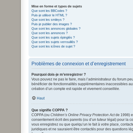
Mise en forme et types de sujets
Que sont les BBCodes ?
Puis-je utiliser le HTML ?
Que sont les smileys ?
Puis-je publier des images ?
Que sont les annonces globales ?
Que sont les annonces ?
Que sont les sujets épinglés ?
Que sont les sujets verrouillés ?
Que sont les icônes de sujet ?
Problèmes de connexion et d’enregistrement
Pourquoi dois-je m’enregistrer ?
Vous pouvez ne pas le faire, mais l’administrateur du forum peu
bénéficier de fonctionnalités supplémentaires inaccessibles au
création d’un compte est rapide et vivement conseillée.
Haut
Que signifie COPPA ?
COPPA (ou
Children’s Online Privacy Protection Act
de 1998) es
consentement écrit des parents (ou d’un tuteur légal) pour la c
vous enregistrez ou que quelqu’un le fait à votre place, contac
juridiques et ne sauraient être contactés pour des questions lé