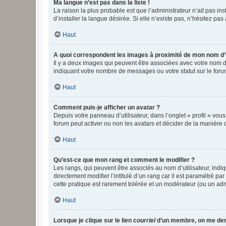
Ma langue n’est pas dans la liste !
La raison la plus probable est que l’administrateur n’ait pas 
d’installer la langue désirée. Si elle n’existe pas, n’hésitez pa
Haut
A quoi correspondent les images à proximité de mon nom d’u
Il y a deux images qui peuvent être associées avec votre nom d’
indiquant votre nombre de messages ou votre statut sur le fo
Haut
Comment puis-je afficher un avatar ?
Depuis votre panneau d’utilisateur, dans l’onglet « profil » vou
forum peut activer ou non les avatars et décider de la manière d
Haut
Qu’est-ce que mon rang et comment le modifier ?
Les rangs, qui peuvent être associés au nom d’utilisateur, ind
directement modifier l’intitulé d’un rang car il est paramétré p
cette pratique est rarement tolérée et un modérateur (ou un ad
Haut
Lorsque je clique sur le lien
courriel
d’un membre, on me de