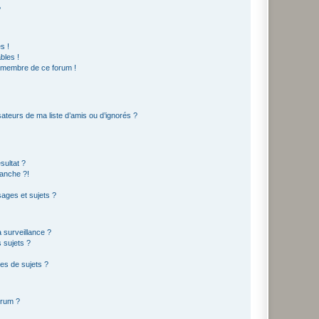
?
s !
bles !
n membre de ce forum !
ateurs de ma liste d’amis ou d’ignorés ?
sultat ?
anche ?!
ages et sujets ?
a surveillance ?
 sujets ?
es de sujets ?
orum ?