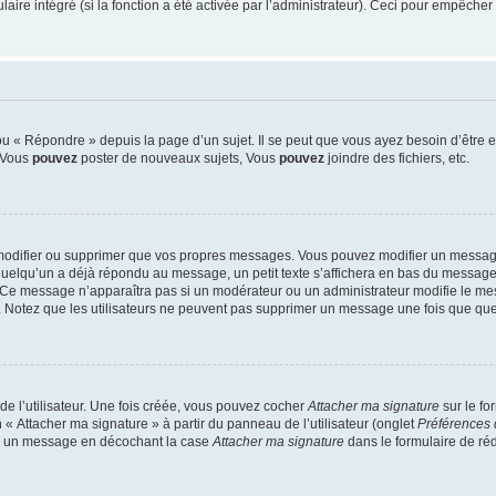
re intégré (si la fonction a été activée par l’administrateur). Ceci pour empêcher l’u
 « Répondre » depuis la page d’un sujet. Il se peut que vous ayez besoin d’être e
: Vous
pouvez
poster de nouveaux sujets, Vous
pouvez
joindre des fichiers, etc.
modifier ou supprimer que vos propres messages. Vous pouvez modifier un message
lqu’un a déjà répondu au message, un petit texte s’affichera en bas du message ind
n. Ce message n’apparaîtra pas si un modérateur ou un administrateur modifie le mes
ive. Notez que les utilisateurs ne peuvent pas supprimer un message une fois que qu
e l’utilisateur. Une fois créée, vous pouvez cocher
Attacher ma signature
sur le fo
 « Attacher ma signature » à partir du panneau de l’utilisateur (onglet
Préférences 
 à un message en décochant la case
Attacher ma signature
dans le formulaire de ré