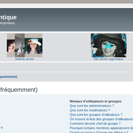
ntique
 argentique
Galerie photo
Site photo argentique
réquemment)
s fréquemment)
Niveaux d’utilisateurs et groupes
Que sont les administrateurs ?
Que sont les modérateurs ?
Que sont les groupes d’utilisateurs ?
Où trouver la liste des groupes d’utilisateur
Comment devenir chef de groupe ?
 ?!
Pourquoi certains membres apparaissent dan
Qu’est-ce qu’un « Groupe par défaut » ?