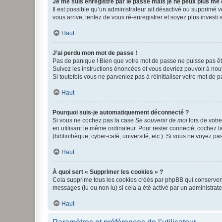
Je me suis enregistré par le passé mais je ne peux plus me
Il est possible qu’un administrateur ait désactivé ou supprimé 
vous arrive, tentez de vous ré-enregistrer et soyez plus investi s
Haut
J’ai perdu mon mot de passe !
Pas de panique ! Bien que votre mot de passe ne puisse pas être
Suivez les instructions énoncées et vous devriez pouvoir à no
Si toutefois vous ne parveniez pas à réinitialiser votre mot de 
Haut
Pourquoi suis-je automatiquement déconnecté ?
Si vous ne cochez pas la case
Se souvenir de moi
lors de votr
en utilisant le même ordinateur. Pour rester connecté, cochez 
(bibliothèque, cyber-café, université, etc.). Si vous ne voyez pa
Haut
À quoi sert « Supprimer les cookies » ?
Cela supprime tous les cookies créés par phpBB qui conservent v
messages (lu ou non lu) si cela a été activé par un administra
Haut