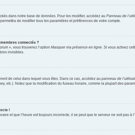
ockés dans notre base de données. Pour les modifier, accédez au
Panneau de l’util
 permettra de modifier tous les paramètres et préférences de votre compte.
s membres connectés ?
forum », vous trouverez l’option
Masquer ma présence en ligne
. Si vous activez cet
es invisibles.
ifférent de celui dans lequel vous êtes. Dans ce cas, accédez au
panneau de l’utilisa
ney, etc.). Notez que la modification du fuseau horaire, comme la plupart des para
ecte !
aire et que l’heure est toujours incorrecte, il se peut que le serveur ne soit pas à