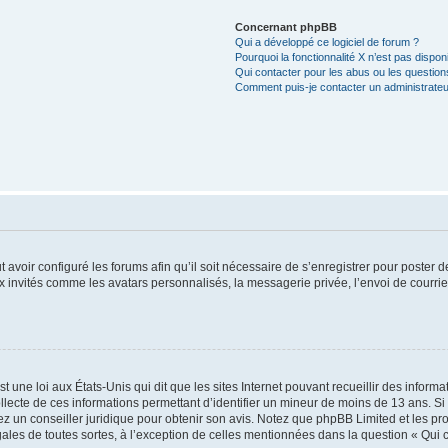
Concernant phpBB
Qui a développé ce logiciel de forum ?
Pourquoi la fonctionnalité X n’est pas dispon
Qui contacter pour les abus ou les questio
Comment puis-je contacter un administrateu
t avoir configuré les forums afin qu’il soit nécessaire de s’enregistrer pour poster
x invités comme les avatars personnalisés, la messagerie privée, l’envoi de courri
t une loi aux États-Unis qui dit que les sites Internet pouvant recueillir des infor
ollecte de ces informations permettant d’identifier un mineur de moins de 13 ans. S
tez un conseiller juridique pour obtenir son avis. Notez que phpBB Limited et les pr
gales de toutes sortes, à l’exception de celles mentionnées dans la question « Qui