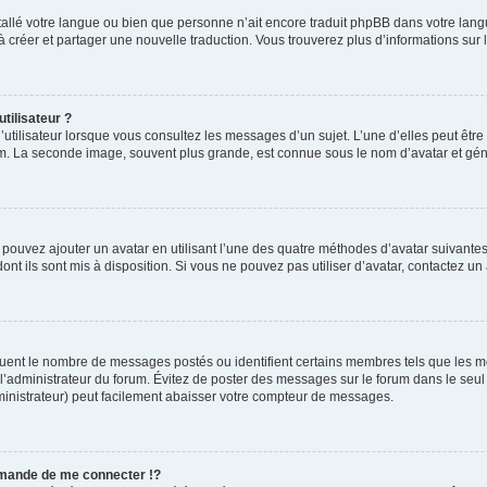
installé votre langue ou bien que personne n’ait encore traduit phpBB dans votre l
s à créer et partager une nouvelle traduction. Vous trouverez plus d’informations sur l
tilisateur ?
utilisateur lorsque vous consultez les messages d’un sujet. L’une d’elles peut êtr
rum. La seconde image, souvent plus grande, est connue sous le nom d’avatar et 
s pouvez ajouter un avatar en utilisant l’une des quatre méthodes d’avatar suivantes 
ont ils sont mis à disposition. Si vous ne pouvez pas utiliser d’avatar, contactez un
iquent le nombre de messages postés ou identifient certains membres tels que les 
ar l’administrateur du forum. Évitez de poster des messages sur le forum dans le seu
ministrateur) peut facilement abaisser votre compteur de messages.
mande de me connecter !?