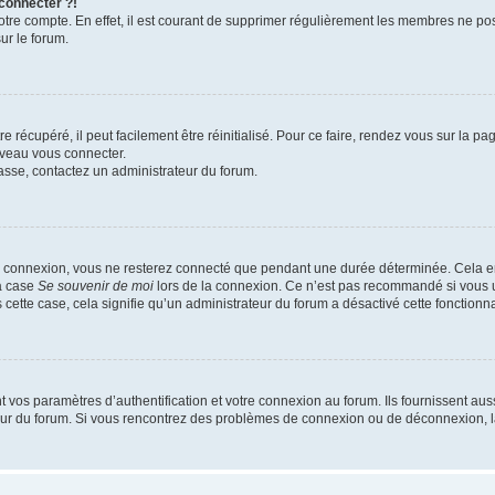
 connecter ?!
votre compte. En effet, il est courant de supprimer régulièrement les membres ne pos
ur le forum.
 récupéré, il peut facilement être réinitialisé. Pour ce faire, rendez vous sur la p
uveau vous connecter.
passe, contactez un administrateur du forum.
e connexion, vous ne resterez connecté que pendant une durée déterminée. Cela em
la case
Se souvenir de moi
lors de la connexion. Ce n’est pas recommandé si vous u
s cette case, cela signifie qu’un administrateur du forum a désactivé cette fonctionna
os paramètres d’authentification et votre connexion au forum. Ils fournissent aussi
teur du forum. Si vous rencontrez des problèmes de connexion ou de déconnexion, l