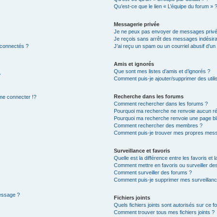
Qu’est-ce que le lien « L’équipe du forum » 
Messagerie privée
Je ne peux pas envoyer de messages privé
Je reçois sans arrêt des messages indésira
 connectés ?
J’ai reçu un spam ou un courriel abusif d’u
Amis et ignorés
Que sont mes listes d’amis et d’ignorés ?
?
Comment puis-je ajouter/supprimer des utilis
Recherche dans les forums
e connecter !?
Comment rechercher dans les forums ?
Pourquoi ma recherche ne renvoie aucun ré
Pourquoi ma recherche renvoie une page bl
Comment rechercher des membres ?
Comment puis-je trouver mes propres mess
Surveillance et favoris
Quelle est la différence entre les favoris et l
Comment mettre en favoris ou surveiller des
Comment surveiller des forums ?
Comment puis-je supprimer mes surveillanc
message ?
Fichiers joints
Quels fichiers joints sont autorisés sur ce f
Comment trouver tous mes fichiers joints ?