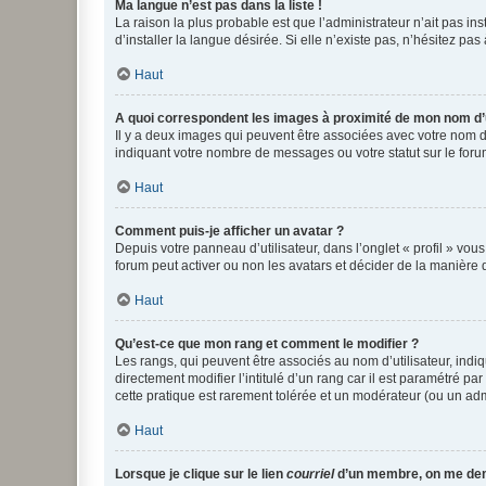
Ma langue n’est pas dans la liste !
La raison la plus probable est que l’administrateur n’ait pas 
d’installer la langue désirée. Si elle n’existe pas, n’hésitez pa
Haut
A quoi correspondent les images à proximité de mon nom d’u
Il y a deux images qui peuvent être associées avec votre nom d’
indiquant votre nombre de messages ou votre statut sur le fo
Haut
Comment puis-je afficher un avatar ?
Depuis votre panneau d’utilisateur, dans l’onglet « profil » vou
forum peut activer ou non les avatars et décider de la manière d
Haut
Qu’est-ce que mon rang et comment le modifier ?
Les rangs, qui peuvent être associés au nom d’utilisateur, ind
directement modifier l’intitulé d’un rang car il est paramétré p
cette pratique est rarement tolérée et un modérateur (ou un ad
Haut
Lorsque je clique sur le lien
courriel
d’un membre, on me de