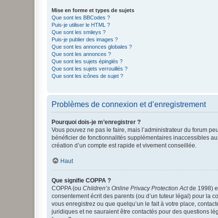
Mise en forme et types de sujets
Que sont les BBCodes ?
Puis-je utiliser le HTML ?
Que sont les smileys ?
Puis-je publier des images ?
Que sont les annonces globales ?
Que sont les annonces ?
Que sont les sujets épinglés ?
Que sont les sujets verrouillés ?
Que sont les icônes de sujet ?
Problèmes de connexion et d’enregistrement
Pourquoi dois-je m’enregistrer ?
Vous pouvez ne pas le faire, mais l’administrateur du forum peu
bénéficier de fonctionnalités supplémentaires inaccessibles au
création d’un compte est rapide et vivement conseillée.
Haut
Que signifie COPPA ?
COPPA (ou
Children’s Online Privacy Protection Act
de 1998) es
consentement écrit des parents (ou d’un tuteur légal) pour la c
vous enregistrez ou que quelqu’un le fait à votre place, contac
juridiques et ne sauraient être contactés pour des questions lé