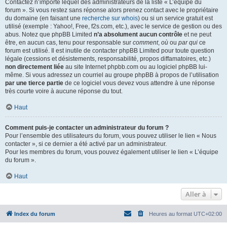
Contactez n’importe lequel des administrateurs de la liste « L’équipe du
forum ». Si vous restez sans réponse alors prenez contact avec le propriétaire
du domaine (en faisant une
recherche sur whois
) ou si un service gratuit est
utilisé (exemple : Yahoo!, Free, f2s.com, etc.), avec le service de gestion ou des
abus. Notez que phpBB Limited
n’a absolument aucun contrôle
et ne peut
être, en aucun cas, tenu pour responsable sur
comment
,
où
ou
par qui
ce
forum est utilisé. Il est inutile de contacter phpBB Limited pour toute question
légale (cessions et désistements, responsabilité, propos diffamatoires, etc.)
non directement liée
au site Internet phpbb.com ou au logiciel phpBB lui-
même. Si vous adressez un courriel au groupe phpBB à propos de l’utilisation
par une tierce partie
de ce logiciel vous devez vous attendre à une réponse
très courte voire à aucune réponse du tout.
Haut
Comment puis-je contacter un administrateur du forum ?
Pour l’ensemble des utilisateurs du forum, vous pouvez utiliser le lien « Nous
contacter », si ce dernier a été activé par un administrateur.
Pour les membres du forum, vous pouvez également utiliser le lien « L’équipe
du forum ».
Haut
Aller à
Index du forum
Heures au format
UTC+02:00