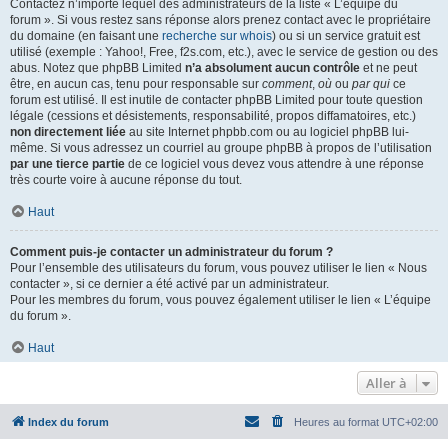
Contactez n’importe lequel des administrateurs de la liste « L’équipe du
forum ». Si vous restez sans réponse alors prenez contact avec le propriétaire
du domaine (en faisant une
recherche sur whois
) ou si un service gratuit est
utilisé (exemple : Yahoo!, Free, f2s.com, etc.), avec le service de gestion ou des
abus. Notez que phpBB Limited
n’a absolument aucun contrôle
et ne peut
être, en aucun cas, tenu pour responsable sur
comment
,
où
ou
par qui
ce
forum est utilisé. Il est inutile de contacter phpBB Limited pour toute question
légale (cessions et désistements, responsabilité, propos diffamatoires, etc.)
non directement liée
au site Internet phpbb.com ou au logiciel phpBB lui-
même. Si vous adressez un courriel au groupe phpBB à propos de l’utilisation
par une tierce partie
de ce logiciel vous devez vous attendre à une réponse
très courte voire à aucune réponse du tout.
Haut
Comment puis-je contacter un administrateur du forum ?
Pour l’ensemble des utilisateurs du forum, vous pouvez utiliser le lien « Nous
contacter », si ce dernier a été activé par un administrateur.
Pour les membres du forum, vous pouvez également utiliser le lien « L’équipe
du forum ».
Haut
Aller à
Index du forum
Heures au format
UTC+02:00