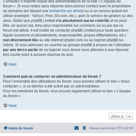
Contactez n’importe lequel des administrateurs de la liste « L’équipe du
forum ». Si vous restez sans réponse alors prenez contact avec le propriétaire
du domaine (en faisant une
recherche sur whois
) ou si un service gratuit est
utilisé (exemple : Yahoo!, Free, f2s.com, etc.), avec le service de gestion ou des
abus. Notez que phpBB Limited
n’a absolument aucun contrôle
et ne peut
être, en aucun cas, tenu pour responsable sur
comment
,
où
ou
par qui
ce
forum est utilisé. Il est inutile de contacter phpBB Limited pour toute question
légale (cessions et désistements, responsabilité, propos diffamatoires, etc.)
non directement liée
au site Internet phpbb.com ou au logiciel phpBB lui-
même. Si vous adressez un courriel au groupe phpBB à propos de l’utilisation
par une tierce partie
de ce logiciel vous devez vous attendre à une réponse
très courte voire à aucune réponse du tout.
Haut
Comment puis-je contacter un administrateur du forum ?
Pour l’ensemble des utilisateurs du forum, vous pouvez utiliser le lien « Nous
contacter », si ce dernier a été activé par un administrateur.
Pour les membres du forum, vous pouvez également utiliser le lien « L’équipe
du forum ».
Haut
Aller à
Index du forum
Heures au format
UTC+02:00