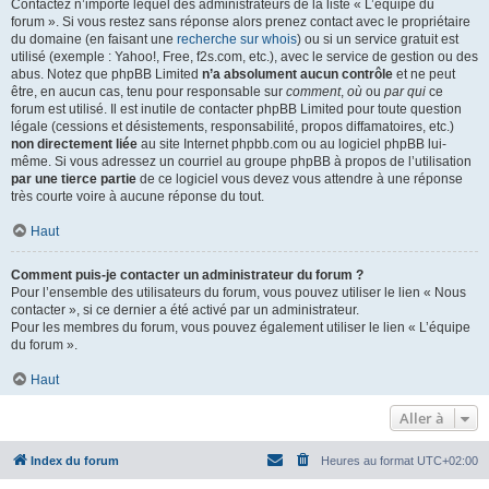
Contactez n’importe lequel des administrateurs de la liste « L’équipe du
forum ». Si vous restez sans réponse alors prenez contact avec le propriétaire
du domaine (en faisant une
recherche sur whois
) ou si un service gratuit est
utilisé (exemple : Yahoo!, Free, f2s.com, etc.), avec le service de gestion ou des
abus. Notez que phpBB Limited
n’a absolument aucun contrôle
et ne peut
être, en aucun cas, tenu pour responsable sur
comment
,
où
ou
par qui
ce
forum est utilisé. Il est inutile de contacter phpBB Limited pour toute question
légale (cessions et désistements, responsabilité, propos diffamatoires, etc.)
non directement liée
au site Internet phpbb.com ou au logiciel phpBB lui-
même. Si vous adressez un courriel au groupe phpBB à propos de l’utilisation
par une tierce partie
de ce logiciel vous devez vous attendre à une réponse
très courte voire à aucune réponse du tout.
Haut
Comment puis-je contacter un administrateur du forum ?
Pour l’ensemble des utilisateurs du forum, vous pouvez utiliser le lien « Nous
contacter », si ce dernier a été activé par un administrateur.
Pour les membres du forum, vous pouvez également utiliser le lien « L’équipe
du forum ».
Haut
Aller à
Index du forum
Heures au format
UTC+02:00