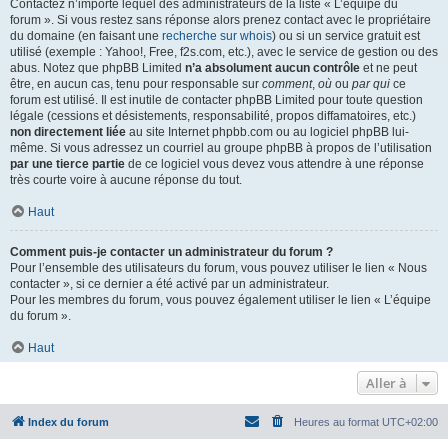
Contactez n’importe lequel des administrateurs de la liste « L’équipe du
forum ». Si vous restez sans réponse alors prenez contact avec le propriétaire
du domaine (en faisant une
recherche sur whois
) ou si un service gratuit est
utilisé (exemple : Yahoo!, Free, f2s.com, etc.), avec le service de gestion ou des
abus. Notez que phpBB Limited
n’a absolument aucun contrôle
et ne peut
être, en aucun cas, tenu pour responsable sur
comment
,
où
ou
par qui
ce
forum est utilisé. Il est inutile de contacter phpBB Limited pour toute question
légale (cessions et désistements, responsabilité, propos diffamatoires, etc.)
non directement liée
au site Internet phpbb.com ou au logiciel phpBB lui-
même. Si vous adressez un courriel au groupe phpBB à propos de l’utilisation
par une tierce partie
de ce logiciel vous devez vous attendre à une réponse
très courte voire à aucune réponse du tout.
Haut
Comment puis-je contacter un administrateur du forum ?
Pour l’ensemble des utilisateurs du forum, vous pouvez utiliser le lien « Nous
contacter », si ce dernier a été activé par un administrateur.
Pour les membres du forum, vous pouvez également utiliser le lien « L’équipe
du forum ».
Haut
Aller à
Index du forum
Heures au format
UTC+02:00