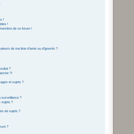
?
s !
bles !
n membre de ce forum !
ateurs de ma liste d’amis ou d’ignorés ?
sultat ?
anche ?!
ages et sujets ?
a surveillance ?
 sujets ?
es de sujets ?
orum ?