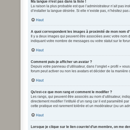
Ma langue n’est pas dans la liste !
La raison la plus probable est que l’administrateur n’ait pas 
d’installer la langue désirée. Si elle n’existe pas, n’hésitez pa
Haut
A quoi correspondent les images à proximité de mon nom d’u
Il y a deux images qui peuvent être associées avec votre nom d’
indiquant votre nombre de messages ou votre statut sur le fo
Haut
Comment puis-je afficher un avatar ?
Depuis votre panneau d’utilisateur, dans l’onglet « profil » vou
forum peut activer ou non les avatars et décider de la manière d
Haut
Qu’est-ce que mon rang et comment le modifier ?
Les rangs, qui peuvent être associés au nom d’utilisateur, ind
directement modifier l’intitulé d’un rang car il est paramétré p
cette pratique est rarement tolérée et un modérateur (ou un ad
Haut
Lorsque je clique sur le lien
courriel
d’un membre, on me de