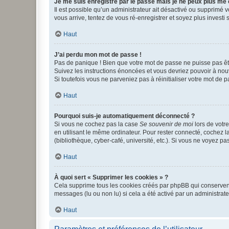
Je me suis enregistré par le passé mais je ne peux plus me
Il est possible qu’un administrateur ait désactivé ou supprimé 
vous arrive, tentez de vous ré-enregistrer et soyez plus investi s
Haut
J’ai perdu mon mot de passe !
Pas de panique ! Bien que votre mot de passe ne puisse pas être
Suivez les instructions énoncées et vous devriez pouvoir à no
Si toutefois vous ne parveniez pas à réinitialiser votre mot de 
Haut
Pourquoi suis-je automatiquement déconnecté ?
Si vous ne cochez pas la case
Se souvenir de moi
lors de votr
en utilisant le même ordinateur. Pour rester connecté, cochez 
(bibliothèque, cyber-café, université, etc.). Si vous ne voyez pa
Haut
À quoi sert « Supprimer les cookies » ?
Cela supprime tous les cookies créés par phpBB qui conservent v
messages (lu ou non lu) si cela a été activé par un administra
Haut