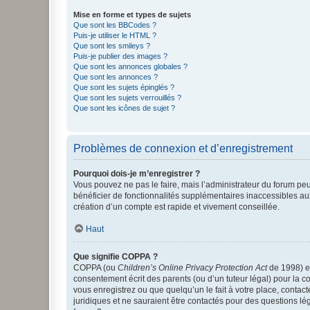
Mise en forme et types de sujets
Que sont les BBCodes ?
Puis-je utiliser le HTML ?
Que sont les smileys ?
Puis-je publier des images ?
Que sont les annonces globales ?
Que sont les annonces ?
Que sont les sujets épinglés ?
Que sont les sujets verrouillés ?
Que sont les icônes de sujet ?
Problèmes de connexion et d’enregistrement
Pourquoi dois-je m’enregistrer ?
Vous pouvez ne pas le faire, mais l’administrateur du forum peu
bénéficier de fonctionnalités supplémentaires inaccessibles au
création d’un compte est rapide et vivement conseillée.
Haut
Que signifie COPPA ?
COPPA (ou
Children’s Online Privacy Protection Act
de 1998) es
consentement écrit des parents (ou d’un tuteur légal) pour la c
vous enregistrez ou que quelqu’un le fait à votre place, contac
juridiques et ne sauraient être contactés pour des questions lé