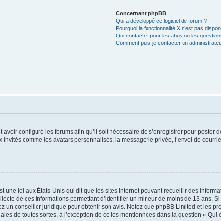
Concernant phpBB
Qui a développé ce logiciel de forum ?
Pourquoi la fonctionnalité X n’est pas dispon
Qui contacter pour les abus ou les questio
Comment puis-je contacter un administrateu
t avoir configuré les forums afin qu’il soit nécessaire de s’enregistrer pour poster
x invités comme les avatars personnalisés, la messagerie privée, l’envoi de courri
t une loi aux États-Unis qui dit que les sites Internet pouvant recueillir des infor
ollecte de ces informations permettant d’identifier un mineur de moins de 13 ans. S
tez un conseiller juridique pour obtenir son avis. Notez que phpBB Limited et les pr
gales de toutes sortes, à l’exception de celles mentionnées dans la question « Qui