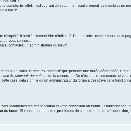
 connecter ?!
votre compte. En effet, il est courant de supprimer régulièrement les membres ne pos
ur le forum.
 récupéré, il peut facilement être réinitialisé. Pour ce faire, rendez vous sur la p
uveau vous connecter.
passe, contactez un administrateur du forum.
e connexion, vous ne resterez connecté que pendant une durée déterminée. Cela em
la case
Se souvenir de moi
lors de la connexion. Ce n’est pas recommandé si vous u
s cette case, cela signifie qu’un administrateur du forum a désactivé cette fonctionna
os paramètres d’authentification et votre connexion au forum. Ils fournissent aussi
teur du forum. Si vous rencontrez des problèmes de connexion ou de déconnexion, l