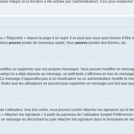
re intégré (si la fonction a été activée par l’administrateur). Ceci pour empêcher l’u
 « Répondre » depuis la page d’un sujet. Il se peut que vous ayez besoin d’être e
: Vous
pouvez
poster de nouveaux sujets, Vous
pouvez
joindre des fichiers, etc.
modifier ou supprimer que vos propres messages. Vous pouvez modifier un message
lqu’un a déjà répondu au message, un petit texte s’affichera en bas du message ind
n. Ce message n’apparaîtra pas si un modérateur ou un administrateur modifie le mes
ive. Notez que les utilisateurs ne peuvent pas supprimer un message une fois que qu
e l’utilisateur. Une fois créée, vous pouvez cocher
Attacher ma signature
sur le fo
 « Attacher ma signature » à partir du panneau de l’utilisateur (onglet
Préférences 
 à un message en décochant la case
Attacher ma signature
dans le formulaire de ré