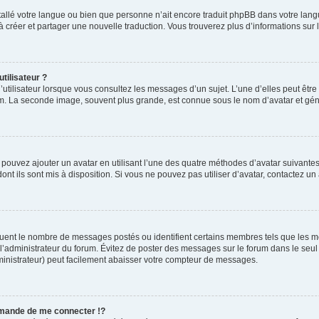
installé votre langue ou bien que personne n’ait encore traduit phpBB dans votre l
s à créer et partager une nouvelle traduction. Vous trouverez plus d’informations sur l
tilisateur ?
utilisateur lorsque vous consultez les messages d’un sujet. L’une d’elles peut êtr
rum. La seconde image, souvent plus grande, est connue sous le nom d’avatar et 
s pouvez ajouter un avatar en utilisant l’une des quatre méthodes d’avatar suivantes 
ont ils sont mis à disposition. Si vous ne pouvez pas utiliser d’avatar, contactez un
iquent le nombre de messages postés ou identifient certains membres tels que les 
ar l’administrateur du forum. Évitez de poster des messages sur le forum dans le seu
ministrateur) peut facilement abaisser votre compteur de messages.
mande de me connecter !?