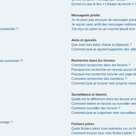
Qu’est-ce que le lien « L’équipe du forum » 
Messagerie privée
Je ne peux pas envoyer de messages privé
Je reçois sans arrêt des messages indésira
 connectés ?
J’ai reçu un spam ou un courriel abusif d’u
Amis et ignorés
Que sont mes listes d’amis et d’ignorés ?
?
Comment puis-je ajouter/supprimer des utilis
Recherche dans les forums
e connecter !?
Comment rechercher dans les forums ?
Pourquoi ma recherche ne renvoie aucun ré
Pourquoi ma recherche renvoie une page bl
Comment rechercher des membres ?
Comment puis-je trouver mes propres mess
Surveillance et favoris
Quelle est la différence entre les favoris et l
Comment mettre en favoris ou surveiller des
Comment surveiller des forums ?
Comment puis-je supprimer mes surveillanc
message ?
Fichiers joints
Quels fichiers joints sont autorisés sur ce f
Comment trouver tous mes fichiers joints ?