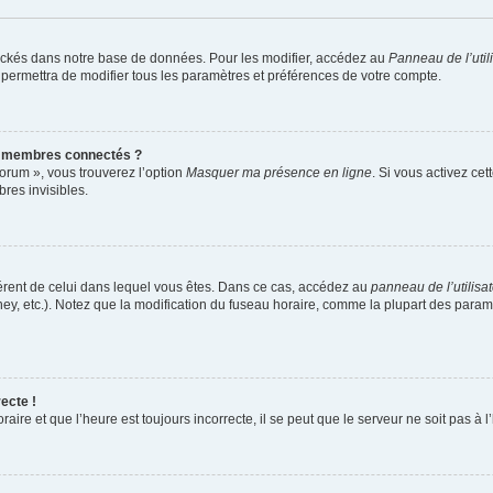
ockés dans notre base de données. Pour les modifier, accédez au
Panneau de l’util
 permettra de modifier tous les paramètres et préférences de votre compte.
s membres connectés ?
forum », vous trouverez l’option
Masquer ma présence en ligne
. Si vous activez cet
es invisibles.
ifférent de celui dans lequel vous êtes. Dans ce cas, accédez au
panneau de l’utilisa
ney, etc.). Notez que la modification du fuseau horaire, comme la plupart des para
ecte !
aire et que l’heure est toujours incorrecte, il se peut que le serveur ne soit pas à