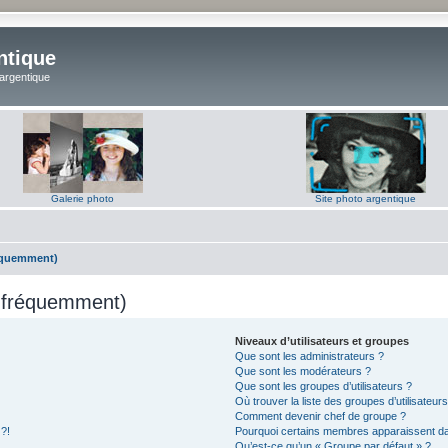
ntique
 argentique
Galerie photo
Site photo argentique
réquemment)
s fréquemment)
Niveaux d’utilisateurs et groupes
Que sont les administrateurs ?
Que sont les modérateurs ?
Que sont les groupes d’utilisateurs ?
Où trouver la liste des groupes d’utilisateur
Comment devenir chef de groupe ?
 ?!
Pourquoi certains membres apparaissent dan
Qu’est-ce qu’un « Groupe par défaut » ?