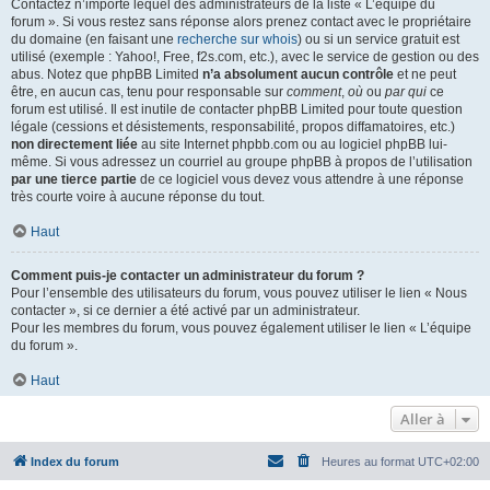
Contactez n’importe lequel des administrateurs de la liste « L’équipe du
forum ». Si vous restez sans réponse alors prenez contact avec le propriétaire
du domaine (en faisant une
recherche sur whois
) ou si un service gratuit est
utilisé (exemple : Yahoo!, Free, f2s.com, etc.), avec le service de gestion ou des
abus. Notez que phpBB Limited
n’a absolument aucun contrôle
et ne peut
être, en aucun cas, tenu pour responsable sur
comment
,
où
ou
par qui
ce
forum est utilisé. Il est inutile de contacter phpBB Limited pour toute question
légale (cessions et désistements, responsabilité, propos diffamatoires, etc.)
non directement liée
au site Internet phpbb.com ou au logiciel phpBB lui-
même. Si vous adressez un courriel au groupe phpBB à propos de l’utilisation
par une tierce partie
de ce logiciel vous devez vous attendre à une réponse
très courte voire à aucune réponse du tout.
Haut
Comment puis-je contacter un administrateur du forum ?
Pour l’ensemble des utilisateurs du forum, vous pouvez utiliser le lien « Nous
contacter », si ce dernier a été activé par un administrateur.
Pour les membres du forum, vous pouvez également utiliser le lien « L’équipe
du forum ».
Haut
Aller à
Index du forum
Heures au format
UTC+02:00