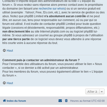
Contactez n’importe lequel des administrateurs de la liste « L’équipe du
forum ». Si vous restez sans réponse alors prenez contact avec le propriétaire
du domaine (en faisant une
recherche sur whois
) ou si un service gratuit est
utilisé (exemple : Yahoo!, Free, f2s.com, etc.), avec le service de gestion ou des
abus. Notez que phpBB Limited
n’a absolument aucun contrôle
et ne peut
être, en aucun cas, tenu pour responsable sur
comment
,
où
ou
par qui
ce
forum est utilisé. Il est inutile de contacter phpBB Limited pour toute question
légale (cessions et désistements, responsabilité, propos diffamatoires, etc.)
non directement liée
au site Internet phpbb.com ou au logiciel phpBB lui-
même. Si vous adressez un courriel au groupe phpBB à propos de l’utilisation
par une tierce partie
de ce logiciel vous devez vous attendre à une réponse
très courte voire à aucune réponse du tout.
Haut
Comment puis-je contacter un administrateur du forum ?
Pour l’ensemble des utilisateurs du forum, vous pouvez utiliser le lien « Nous
contacter », si ce dernier a été activé par un administrateur.
Pour les membres du forum, vous pouvez également utiliser le lien « L’équipe
du forum ».
Haut
Aller à
Index du forum
Heures au format
UTC+02:00