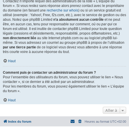
Contactez n’importe lequel des administrateurs de la liste « L’équipe du
forum ». Si vous restez sans réponse alors prenez contact avec le propriétaire
du domaine (en faisant une
recherche sur whois
) ou si un service gratuit est
utilisé (exemple : Yahoo!, Free, f2s.com, etc.), avec le service de gestion ou des
abus. Notez que phpBB Limited
n’a absolument aucun contrôle
et ne peut
être, en aucun cas, tenu pour responsable sur
comment
,
où
ou
par qui
ce
forum est utilisé. Il est inutile de contacter phpBB Limited pour toute question
légale (cessions et désistements, responsabilité, propos diffamatoires, etc.)
non directement liée
au site Internet phpbb.com ou au logiciel phpBB lui-
même. Si vous adressez un courriel au groupe phpBB à propos de l’utilisation
par une tierce partie
de ce logiciel vous devez vous attendre à une réponse
très courte voire à aucune réponse du tout.
Haut
Comment puis-je contacter un administrateur du forum ?
Pour l’ensemble des utilisateurs du forum, vous pouvez utiliser le lien « Nous
contacter », si ce dernier a été activé par un administrateur.
Pour les membres du forum, vous pouvez également utiliser le lien « L’équipe
du forum ».
Haut
Aller à
Index du forum
Heures au format
UTC+02:00