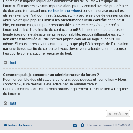
Contactez n’importe lequel des administrateurs de la liste « L’équipe du
forum ». Si vous restez sans réponse alors prenez contact avec le propriétaire
du domaine (en faisant une
recherche sur whois
) ou si un service gratuit est
utilisé (exemple : Yahoo!, Free, f2s.com, etc.), avec le service de gestion ou des
abus. Notez que phpBB Limited
n’a absolument aucun contrôle
et ne peut
être, en aucun cas, tenu pour responsable sur
comment
,
où
ou
par qui
ce
forum est utilisé. Il est inutile de contacter phpBB Limited pour toute question
légale (cessions et désistements, responsabilité, propos diffamatoires, etc.)
non directement liée
au site Internet phpbb.com ou au logiciel phpBB lui-
même. Si vous adressez un courriel au groupe phpBB à propos de l’utilisation
par une tierce partie
de ce logiciel vous devez vous attendre à une réponse
très courte voire à aucune réponse du tout.
Haut
Comment puis-je contacter un administrateur du forum ?
Pour l’ensemble des utilisateurs du forum, vous pouvez utiliser le lien « Nous
contacter », si ce dernier a été activé par un administrateur.
Pour les membres du forum, vous pouvez également utiliser le lien « L’équipe
du forum ».
Haut
Aller à
Index du forum
Heures au format
UTC+02:00