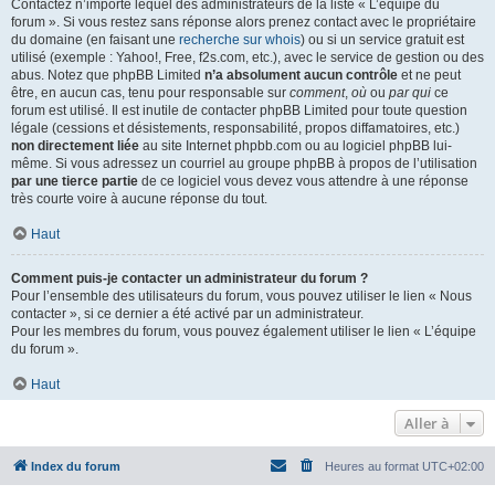
Contactez n’importe lequel des administrateurs de la liste « L’équipe du
forum ». Si vous restez sans réponse alors prenez contact avec le propriétaire
du domaine (en faisant une
recherche sur whois
) ou si un service gratuit est
utilisé (exemple : Yahoo!, Free, f2s.com, etc.), avec le service de gestion ou des
abus. Notez que phpBB Limited
n’a absolument aucun contrôle
et ne peut
être, en aucun cas, tenu pour responsable sur
comment
,
où
ou
par qui
ce
forum est utilisé. Il est inutile de contacter phpBB Limited pour toute question
légale (cessions et désistements, responsabilité, propos diffamatoires, etc.)
non directement liée
au site Internet phpbb.com ou au logiciel phpBB lui-
même. Si vous adressez un courriel au groupe phpBB à propos de l’utilisation
par une tierce partie
de ce logiciel vous devez vous attendre à une réponse
très courte voire à aucune réponse du tout.
Haut
Comment puis-je contacter un administrateur du forum ?
Pour l’ensemble des utilisateurs du forum, vous pouvez utiliser le lien « Nous
contacter », si ce dernier a été activé par un administrateur.
Pour les membres du forum, vous pouvez également utiliser le lien « L’équipe
du forum ».
Haut
Aller à
Index du forum
Heures au format
UTC+02:00