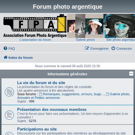
Forum photo argentique
L'association du forum
Galerie photo
Site photo argentiq
FAQ
S’enregistrer
Connexion
Index du forum
Nous sommes le samedi 08 août 2026 15:30
Informations générales
La vie du forum et du site
La présentation du forum et des règles de conduite.
Les quatre annonces à lire absolument.
Sous-forums :
Remarques, suggestions, erreurs, bugs...
,
Galerie photo,
Annuaire et Petites annonces
Sujets :
496
Présentation des nouveaux membres
C'est le forum pour faire ses présentations. Un bon moyen d'apprendre à se
connaître !
Sujets :
5276
Participations au site
Discussions sur les participations des membres au développement du site