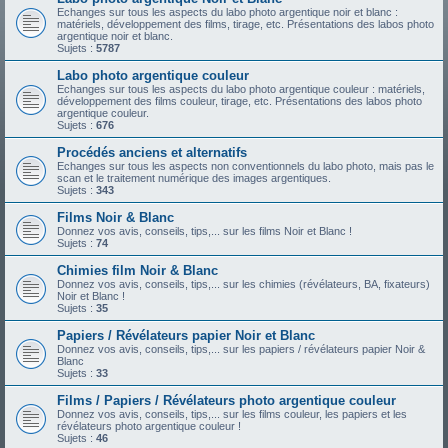
Echanges sur tous les aspects du labo photo argentique noir et blanc :
matériels, développement des films, tirage, etc. Présentations des labos photo
argentique noir et blanc.
Sujets :
5787
Labo photo argentique couleur
Echanges sur tous les aspects du labo photo argentique couleur : matériels,
développement des films couleur, tirage, etc. Présentations des labos photo
argentique couleur.
Sujets :
676
Procédés anciens et alternatifs
Echanges sur tous les aspects non conventionnels du labo photo, mais pas le
scan et le traitement numérique des images argentiques.
Sujets :
343
Films Noir & Blanc
Donnez vos avis, conseils, tips,... sur les films Noir et Blanc !
Sujets :
74
Chimies film Noir & Blanc
Donnez vos avis, conseils, tips,... sur les chimies (révélateurs, BA, fixateurs)
Noir et Blanc !
Sujets :
35
Papiers / Révélateurs papier Noir et Blanc
Donnez vos avis, conseils, tips,... sur les papiers / révélateurs papier Noir &
Blanc
Sujets :
33
Films / Papiers / Révélateurs photo argentique couleur
Donnez vos avis, conseils, tips,... sur les films couleur, les papiers et les
révélateurs photo argentique couleur !
Sujets :
46