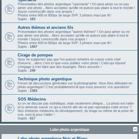
Présentation des photos argentique "spectacle" ! On peut aimer ou ne pas
aimer une photo... Alors acceptez qu'elle ne puisse pas plaire à tout le monde !
Soyez constructifs dans vos propos !
Photos entre 600 et 800px de large SVP. 3 photos maxi par fil !
Sujets :
183
Autres thèmes et anciens fils
Présentation des photos argentique "autres thèmes" ! On peut aimer ou ne
pas aimer une photo... Alors acceptez qu'elle ne puisse pas plaire à tout le
monde ! Soyez constructifs dans vos propos !
Photos entre 600 et 800px de large SVP. 3 photos maxi par fil !
Sujets :
1457
Cirage de pompes
Vous ne supportez pas que l'on puisse remettre en cause votre chef
d'oeuvre... alors c'est ici que vous publiez votre photo ! Celui qui répond
s'engage à n'en faire que des louanges. Rires assurés !
Sujets :
249
Technique photo argentique
Forum de discussions générales sur la photographie. Vous êtes débutant en
photo argentique? C'est probablement là que vous poserez vos questions!
Sujets :
1383
SOS Médecins
Ici on ne discute pas esthétique, mais seulement clinique... La photo est ratée
et tu aimerais savoir ce qui a cloché afin de ne pas reproduire cette erreur ?
Nos éminents médecins du développement, du tirage ou même de la prise de
vue, sont là pour t'aider !
Sujets :
617
Labo photo argentique
Labo photo argentique Noir et Blanc