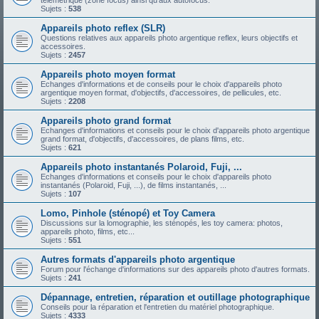
télémétrique (zone focus) ainsi qu'aux autofocus.
Sujets :
538
Appareils photo reflex (SLR)
Questions relatives aux appareils photo argentique reflex, leurs objectifs et
accessoires.
Sujets :
2457
Appareils photo moyen format
Echanges d'informations et de conseils pour le choix d'appareils photo
argentique moyen format, d'objectifs, d'accessoires, de pellicules, etc.
Sujets :
2208
Appareils photo grand format
Echanges d'informations et conseils pour le choix d'appareils photo argentique
grand format, d'objectifs, d'accessoires, de plans films, etc.
Sujets :
621
Appareils photo instantanés Polaroid, Fuji, ...
Echanges d'informations et conseils pour le choix d'appareils photo
instantanés (Polaroid, Fuji, ...), de films instantanés, ...
Sujets :
107
Lomo, Pinhole (sténopé) et Toy Camera
Discussions sur la lomographie, les sténopés, les toy camera: photos,
appareils photo, films, etc...
Sujets :
551
Autres formats d'appareils photo argentique
Forum pour l'échange d'informations sur des appareils photo d'autres formats.
Sujets :
241
Dépannage, entretien, réparation et outillage photographique
Conseils pour la réparation et l'entretien du matériel photographique.
Sujets :
4333