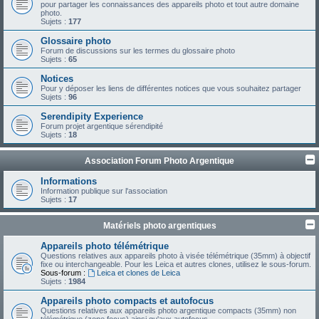
pour partager les connaissances des appareils photo et tout autre domaine
photo.
Sujets :
177
Glossaire photo
Forum de discussions sur les termes du glossaire photo
Sujets :
65
Notices
Pour y déposer les liens de différentes notices que vous souhaitez partager
Sujets :
96
Serendipity Experience
Forum projet argentique sérendipité
Sujets :
18
Association Forum Photo Argentique
Informations
Information publique sur l'association
Sujets :
17
Matériels photo argentiques
Appareils photo télémétrique
Questions relatives aux appareils photo à visée télémétrique (35mm) à objectif
fixe ou interchangeable. Pour les Leica et autres clones, utilisez le sous-forum.
Sous-forum :
Leica et clones de Leica
Sujets :
1984
Appareils photo compacts et autofocus
Questions relatives aux appareils photo argentique compacts (35mm) non