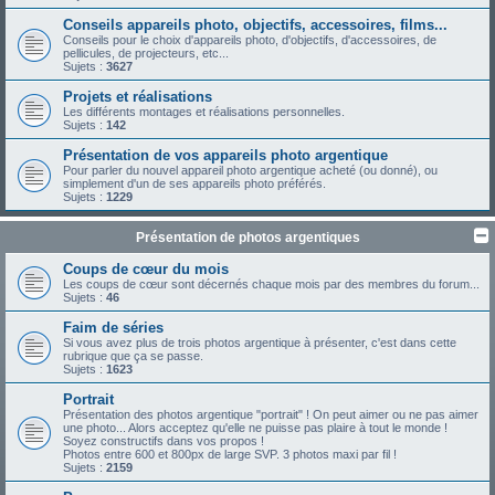
Conseils appareils photo, objectifs, accessoires, films...
Conseils pour le choix d'appareils photo, d'objectifs, d'accessoires, de
pellicules, de projecteurs, etc...
Sujets :
3627
Projets et réalisations
Les différents montages et réalisations personnelles.
Sujets :
142
Présentation de vos appareils photo argentique
Pour parler du nouvel appareil photo argentique acheté (ou donné), ou
simplement d'un de ses appareils photo préférés.
Sujets :
1229
Présentation de photos argentiques
Coups de cœur du mois
Les coups de cœur sont décernés chaque mois par des membres du forum...
Sujets :
46
Faim de séries
Si vous avez plus de trois photos argentique à présenter, c'est dans cette
rubrique que ça se passe.
Sujets :
1623
Portrait
Présentation des photos argentique "portrait" ! On peut aimer ou ne pas aimer
une photo... Alors acceptez qu'elle ne puisse pas plaire à tout le monde !
Soyez constructifs dans vos propos !
Photos entre 600 et 800px de large SVP. 3 photos maxi par fil !
Sujets :
2159