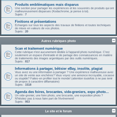
Produits emblématiques mais disparus
Une section pour partager les expériences et les souvenirs de produits qui ont
malheureusement disparues (Kodachrome, je pense à toi).
Sujets :
7
Finitions et présentations
Echanges sur tous les aspects des travaux de finitions et toutes techniques
de mises en valeurs de vos photos.
Sujets :
20
Autres rubriques photo
Scan et traitement numérique
Cette rubrique n'est aucunement dédiée à l'appareil photo numérique. C'est
seulement un espace d'entraide et de partage des connaissances en matière
de traitements des images argentiques par des outils numériques.
Sujets :
817
Informations à partager, bétisier eBay, insolite, plagiat
Vous avez eu une information à partager ? Une expérience malheureuse avec
un site de vente aux enchères? Vous voyez une annonce incroyable, cocasse
ou stupide? Faites-en profiter tout le monde! (attention toutefois à ne pas tenir
de propos à caractère diffamatoire)
Sujets :
1518
Agenda des foires, brocantes, vide-greniers, expo photo...
Un vide-grenier, une foire photo, une brocante, une exposition photo ?
N'hésitez pas à nous faire part de l'événement!
Sujets :
953
Le site et le forum