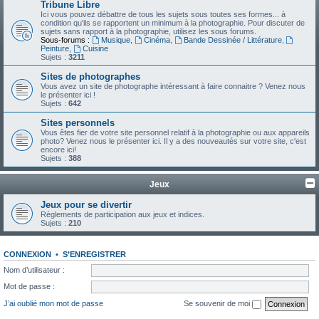
Tribune Libre
Ici vous pouvez débattre de tous les sujets sous toutes ses formes... à
condition qu'ils se rapportent un minimum à la photographie. Pour discuter de
sujets sans rapport à la photographie, utilisez les sous forums.
Sous-forums :
Musique
,
Cinéma
,
Bande Dessinée / Littérature
,
Peinture
,
Cuisine
Sujets :
3211
Sites de photographes
Vous avez un site de photographe intéressant à faire connaitre ? Venez nous
le présenter ici !
Sujets :
642
Sites personnels
Vous êtes fier de votre site personnel relatif à la photographie ou aux appareils
photo? Venez nous le présenter ici. Il y a des nouveautés sur votre site, c'est
encore ici!
Sujets :
388
Jeux
Jeux pour se divertir
Règlements de participation aux jeux et indices.
Sujets :
210
CONNEXION
•
S’ENREGISTRER
Nom d’utilisateur :
Mot de passe :
J’ai oublié mon mot de passe
Se souvenir de moi