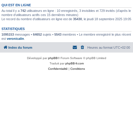
QUI EST EN LIGNE
Au total il y a
742
utilisateurs en ligne : 10 enregistrés, 3 invisibles et 729 invités (d’après le
nombre d’utilisateurs actifs ces 15 dernières minutes)
Le record du nombre d’utilisateurs en ligne est de
35430
, le jeudi 18 septembre 2025 19:05
STATISTIQUES
1095153
messages •
64652
sujets •
5543
membres • Le membre enregistré le plus récent
est
veronicalin
.
Index du forum
Heures au format
UTC+02:00
Développé par
phpBB
® Forum Software © phpBB Limited
Traduit par
phpBB-fr.com
Confidentialité
|
Conditions