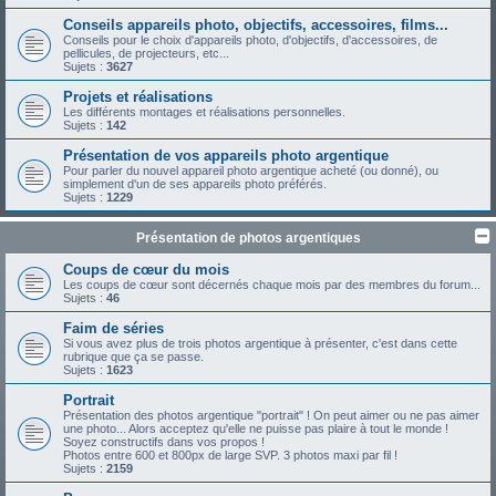
Conseils appareils photo, objectifs, accessoires, films...
Conseils pour le choix d'appareils photo, d'objectifs, d'accessoires, de
pellicules, de projecteurs, etc...
Sujets :
3627
Projets et réalisations
Les différents montages et réalisations personnelles.
Sujets :
142
Présentation de vos appareils photo argentique
Pour parler du nouvel appareil photo argentique acheté (ou donné), ou
simplement d'un de ses appareils photo préférés.
Sujets :
1229
Présentation de photos argentiques
Coups de cœur du mois
Les coups de cœur sont décernés chaque mois par des membres du forum...
Sujets :
46
Faim de séries
Si vous avez plus de trois photos argentique à présenter, c'est dans cette
rubrique que ça se passe.
Sujets :
1623
Portrait
Présentation des photos argentique "portrait" ! On peut aimer ou ne pas aimer
une photo... Alors acceptez qu'elle ne puisse pas plaire à tout le monde !
Soyez constructifs dans vos propos !
Photos entre 600 et 800px de large SVP. 3 photos maxi par fil !
Sujets :
2159