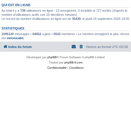
QUI EST EN LIGNE
Au total il y a
739
utilisateurs en ligne : 12 enregistrés, 0 invisible et 727 invités (d’après le
nombre d’utilisateurs actifs ces 15 dernières minutes)
Le record du nombre d’utilisateurs en ligne est de
35430
, le jeudi 18 septembre 2025 19:05
STATISTIQUES
1095120
messages •
64652
sujets •
5543
membres • Le membre enregistré le plus récent
est
veronicalin
.
Index du forum
Heures au format
UTC+02:00
Développé par
phpBB
® Forum Software © phpBB Limited
Traduit par
phpBB-fr.com
Confidentialité
|
Conditions