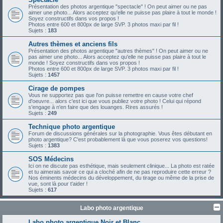
Présentation des photos argentique "spectacle" ! On peut aimer ou ne pas
aimer une photo... Alors acceptez qu'elle ne puisse pas plaire à tout le monde !
Soyez constructifs dans vos propos !
Photos entre 600 et 800px de large SVP. 3 photos maxi par fil !
Sujets :
183
Autres thèmes et anciens fils
Présentation des photos argentique "autres thèmes" ! On peut aimer ou ne
pas aimer une photo... Alors acceptez qu'elle ne puisse pas plaire à tout le
monde ! Soyez constructifs dans vos propos !
Photos entre 600 et 800px de large SVP. 3 photos maxi par fil !
Sujets :
1457
Cirage de pompes
Vous ne supportez pas que l'on puisse remettre en cause votre chef
d'oeuvre... alors c'est ici que vous publiez votre photo ! Celui qui répond
s'engage à n'en faire que des louanges. Rires assurés !
Sujets :
249
Technique photo argentique
Forum de discussions générales sur la photographie. Vous êtes débutant en
photo argentique? C'est probablement là que vous poserez vos questions!
Sujets :
1383
SOS Médecins
Ici on ne discute pas esthétique, mais seulement clinique... La photo est ratée
et tu aimerais savoir ce qui a cloché afin de ne pas reproduire cette erreur ?
Nos éminents médecins du développement, du tirage ou même de la prise de
vue, sont là pour t'aider !
Sujets :
617
Labo photo argentique
Labo photo argentique Noir et Blanc