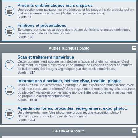
Produits emblématiques mais disparus
Une section pour partager les expériences et les souvenirs de produits qui ont
malheureusement disparues (Kodachrome, je pense à toi).
Sujets :
7
Finitions et présentations
Echanges sur tous les aspects des travaux de finitions et toutes techniques
de mises en valeurs de vos photos.
Sujets :
20
Autres rubriques photo
Scan et traitement numérique
Cette rubrique n'est aucunement dédiée à l'appareil photo numérique. C'est
seulement un espace d'entraide et de partage des connaissances en matière
de traitements des images argentiques par des outils numériques.
Sujets :
817
Informations à partager, bétisier eBay, insolite, plagiat
Vous avez eu une information à partager ? Une expérience malheureuse avec
un site de vente aux enchères? Vous voyez une annonce incroyable, cocasse
ou stupide? Faites-en profiter tout le monde! (attention toutefois à ne pas tenir
de propos à caractère diffamatoire)
Sujets :
1518
Agenda des foires, brocantes, vide-greniers, expo photo...
Un vide-grenier, une foire photo, une brocante, une exposition photo ?
N'hésitez pas à nous faire part de l'événement!
Sujets :
953
Le site et le forum