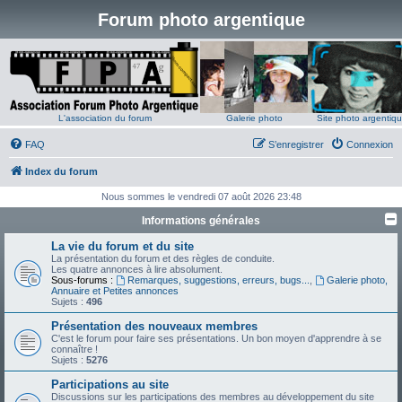
Forum photo argentique
L'association du forum
Galerie photo
Site photo argentiq
FAQ
S’enregistrer
Connexion
Index du forum
Nous sommes le vendredi 07 août 2026 23:48
Informations générales
La vie du forum et du site
La présentation du forum et des règles de conduite.
Les quatre annonces à lire absolument.
Sous-forums :
Remarques, suggestions, erreurs, bugs...
,
Galerie photo,
Annuaire et Petites annonces
Sujets :
496
Présentation des nouveaux membres
C'est le forum pour faire ses présentations. Un bon moyen d'apprendre à se
connaître !
Sujets :
5276
Participations au site
Discussions sur les participations des membres au développement du site