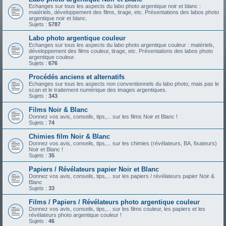
Echanges sur tous les aspects du labo photo argentique noir et blanc :
matériels, développement des films, tirage, etc. Présentations des labos photo
argentique noir et blanc.
Sujets :
5787
Labo photo argentique couleur
Echanges sur tous les aspects du labo photo argentique couleur : matériels,
développement des films couleur, tirage, etc. Présentations des labos photo
argentique couleur.
Sujets :
676
Procédés anciens et alternatifs
Echanges sur tous les aspects non conventionnels du labo photo, mais pas le
scan et le traitement numérique des images argentiques.
Sujets :
343
Films Noir & Blanc
Donnez vos avis, conseils, tips,... sur les films Noir et Blanc !
Sujets :
74
Chimies film Noir & Blanc
Donnez vos avis, conseils, tips,... sur les chimies (révélateurs, BA, fixateurs)
Noir et Blanc !
Sujets :
35
Papiers / Révélateurs papier Noir et Blanc
Donnez vos avis, conseils, tips,... sur les papiers / révélateurs papier Noir &
Blanc
Sujets :
33
Films / Papiers / Révélateurs photo argentique couleur
Donnez vos avis, conseils, tips,... sur les films couleur, les papiers et les
révélateurs photo argentique couleur !
Sujets :
46