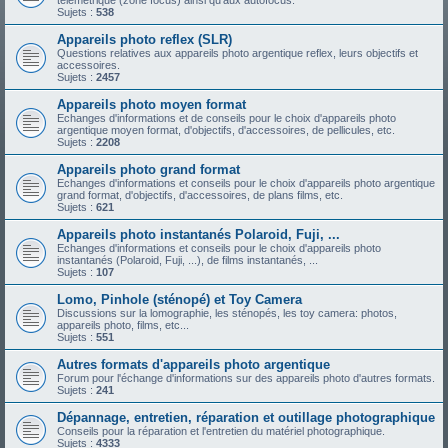
télémétrique (zone focus) ainsi qu'aux autofocus.
Sujets :
538
Appareils photo reflex (SLR)
Questions relatives aux appareils photo argentique reflex, leurs objectifs et
accessoires.
Sujets :
2457
Appareils photo moyen format
Echanges d'informations et de conseils pour le choix d'appareils photo
argentique moyen format, d'objectifs, d'accessoires, de pellicules, etc.
Sujets :
2208
Appareils photo grand format
Echanges d'informations et conseils pour le choix d'appareils photo argentique
grand format, d'objectifs, d'accessoires, de plans films, etc.
Sujets :
621
Appareils photo instantanés Polaroid, Fuji, ...
Echanges d'informations et conseils pour le choix d'appareils photo
instantanés (Polaroid, Fuji, ...), de films instantanés, ...
Sujets :
107
Lomo, Pinhole (sténopé) et Toy Camera
Discussions sur la lomographie, les sténopés, les toy camera: photos,
appareils photo, films, etc...
Sujets :
551
Autres formats d'appareils photo argentique
Forum pour l'échange d'informations sur des appareils photo d'autres formats.
Sujets :
241
Dépannage, entretien, réparation et outillage photographique
Conseils pour la réparation et l'entretien du matériel photographique.
Sujets :
4333