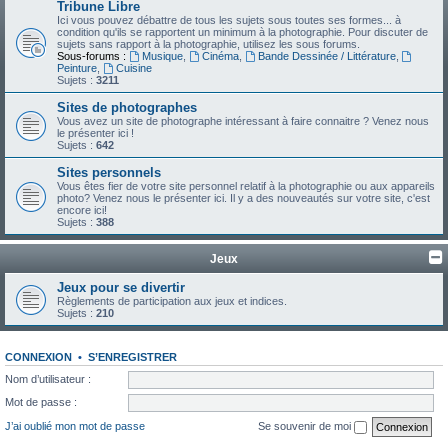
Tribune Libre
Ici vous pouvez débattre de tous les sujets sous toutes ses formes... à
condition qu'ils se rapportent un minimum à la photographie. Pour discuter de
sujets sans rapport à la photographie, utilisez les sous forums.
Sous-forums :
Musique
,
Cinéma
,
Bande Dessinée / Littérature
,
Peinture
,
Cuisine
Sujets :
3211
Sites de photographes
Vous avez un site de photographe intéressant à faire connaitre ? Venez nous
le présenter ici !
Sujets :
642
Sites personnels
Vous êtes fier de votre site personnel relatif à la photographie ou aux appareils
photo? Venez nous le présenter ici. Il y a des nouveautés sur votre site, c'est
encore ici!
Sujets :
388
Jeux
Jeux pour se divertir
Règlements de participation aux jeux et indices.
Sujets :
210
CONNEXION
•
S’ENREGISTRER
Nom d’utilisateur :
Mot de passe :
J’ai oublié mon mot de passe
Se souvenir de moi