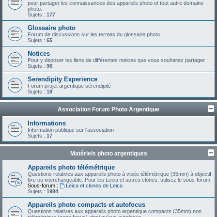
pour partager les connaissances des appareils photo et tout autre domaine
photo.
Sujets :
177
Glossaire photo
Forum de discussions sur les termes du glossaire photo
Sujets :
65
Notices
Pour y déposer les liens de différentes notices que vous souhaitez partager
Sujets :
96
Serendipity Experience
Forum projet argentique sérendipité
Sujets :
18
Association Forum Photo Argentique
Informations
Information publique sur l'association
Sujets :
17
Matériels photo argentiques
Appareils photo télémétrique
Questions relatives aux appareils photo à visée télémétrique (35mm) à objectif
fixe ou interchangeable. Pour les Leica et autres clones, utilisez le sous-forum.
Sous-forum :
Leica et clones de Leica
Sujets :
1984
Appareils photo compacts et autofocus
Questions relatives aux appareils photo argentique compacts (35mm) non