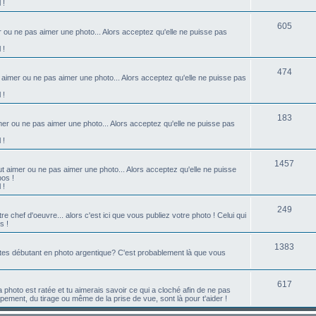
 !
t
j
S
s
605
r ou ne pas aimer une photo... Alors acceptez qu'elle ne puisse pas
e
u
 !
t
j
s
S
474
t aimer ou ne pas aimer une photo... Alors acceptez qu'elle ne puisse pas
e
u
 !
t
j
s
S
183
er ou ne pas aimer une photo... Alors acceptez qu'elle ne puisse pas
e
u
 !
t
j
s
S
1457
t aimer ou ne pas aimer une photo... Alors acceptez qu'elle ne puisse
e
pos !
u
 !
t
j
s
S
249
 chef d'oeuvre... alors c'est ici que vous publiez votre photo ! Celui qui
e
s !
u
t
j
S
1383
tes débutant en photo argentique? C'est probablement là que vous
s
e
u
t
j
S
617
a photo est ratée et tu aimerais savoir ce qui a cloché afin de ne pas
ment, du tirage ou même de la prise de vue, sont là pour t'aider !
s
e
u