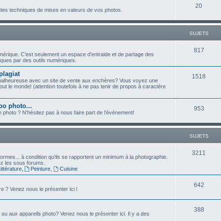
j
S
20
t
outes techniques de mises en valeurs de vos photos.
e
u
s
t
j
SUJETS
s
e
S
817
umérique. C'est seulement un espace d'entraide et de partage des
t
ques par des outils numériques.
u
s
plagiat
j
S
1518
malheureuse avec un site de vente aux enchères? Vous voyez une
ut le monde! (attention toutefois à ne pas tenir de propos à caractère
e
u
t
j
po photo...
S
953
n photo ? N'hésitez pas à nous faire part de l'événement!
s
e
u
t
j
SUJETS
s
e
S
3211
ormes... à condition qu'ils se rapportent un minimum à la photographie.
t
sez les sous forums.
u
ttérature
,
Peinture
,
Cuisine
s
j
S
642
e ? Venez nous le présenter ici !
e
u
t
S
388
j
e ou aux appareils photo? Venez nous le présenter ici. Il y a des
s