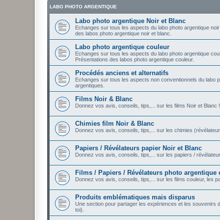
LABO PHOTO ARGENTIQUE
Labo photo argentique Noir et Blanc
Echanges sur tous les aspects du labo photo argentique noir e
des labos photo argentique noir et blanc.
Labo photo argentique couleur
Echanges sur tous les aspects du labo photo argentique coule
Présentations des labos photo argentique couleur.
Procédés anciens et alternatifs
Echanges sur tous les aspects non conventionnels du labo p
argentiques.
Films Noir & Blanc
Donnez vos avis, conseils, tips,... sur les films Noir et Blanc !
Chimies film Noir & Blanc
Donnez vos avis, conseils, tips,... sur les chimies (révélateur
Papiers / Révélateurs papier Noir et Blanc
Donnez vos avis, conseils, tips,... sur les papiers / révélateu
Films / Papiers / Révélateurs photo argentique
Donnez vos avis, conseils, tips,... sur les films couleur, les 
Produits emblématiques mais disparus
Une section pour partager les expériences et les souvenirs
toi).