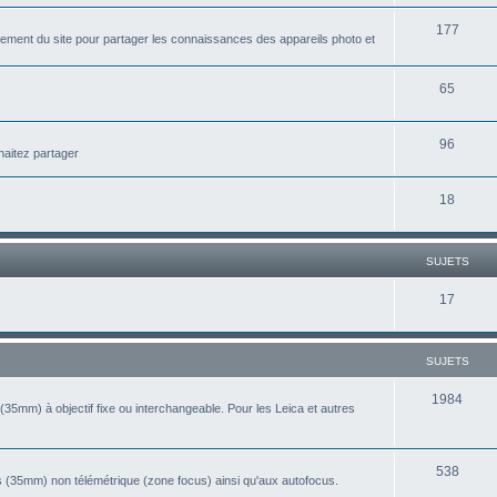
u
t
S
177
j
ement du site pour partager les connaissances des appareils photo et
s
u
e
j
S
65
t
e
u
s
S
96
t
j
haitez partager
u
s
e
S
18
j
t
u
e
s
j
t
SUJETS
e
s
S
17
t
u
s
j
SUJETS
e
S
1984
(35mm) à objectif fixe ou interchangeable. Pour les Leica et autres
t
u
s
j
S
538
 (35mm) non télémétrique (zone focus) ainsi qu'aux autofocus.
e