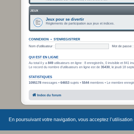
JEUX
Jeux pour se divertir
Règlements de participation aux jeux et indices.
CONNEXION
•
S’ENREGISTRER
Nom d’utilisateur :
Mot de passe :
QUI EST EN LIGNE
Au total il y a
849
utilisateurs en ligne : 8 enregistrés, 0 invisible et 841 i
Le record du nombre d’utilisateurs en ligne est de
35430
, le jeudi 18 se
STATISTIQUES
1095178
messages •
64653
sujets •
5544
membres • Le membre enregist
Index du forum
En poursuivant votre navigation, vous acceptez l’utilisation