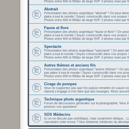
Photos entre 600 et 800px de large SVP. 3 photos maxi par fil
Abstrait
Présentation des photos argentique "abstrait" ! On peut aime
plaire à tout le monde ! Soyez constructifs dans vos propos !
Photos entre 600 et 800px de large SVP. 3 photos maxi par fil
Faune et flore
Présentation des photos argentique "faune et flore" ! On peu
plaire à tout le monde ! Soyez constructifs dans vos propos !
Photos entre 600 et 800px de large SVP. 3 photos maxi par fil
Spectacle
Présentation des photos argentique "spectacle" ! On peut aim
plaire à tout le monde ! Soyez constructifs dans vos propos !
Photos entre 600 et 800px de large SVP. 3 photos maxi par fil
Autres thèmes et anciens fils
Présentation des photos argentique "autres thèmes" ! On peu
pas plaire à tout le monde ! Soyez constructifs dans vos pro
Photos entre 600 et 800px de large SVP. 3 photos maxi par fil
Cirage de pompes
Vous ne supportez pas que l'on puisse remettre en cause votre
répond s'engage à n'en faire que des louanges. Rires assuré
Technique photo argentique
Forum de discussions générales sur la photographie. Vous ê
poserez vos questions!
SOS Médecins
Ici on ne discute pas esthétique, mais seulement clinique... L
reproduire cette erreur ? Nos éminents médecins du développe