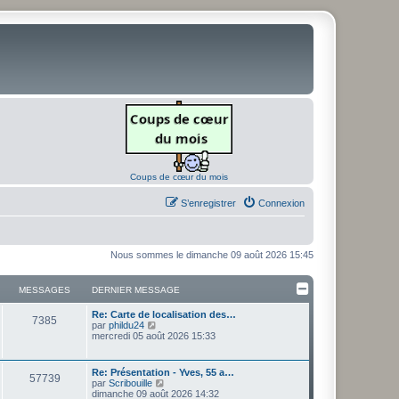
Coups de cœur du mois
S’enregistrer
Connexion
Nous sommes le dimanche 09 août 2026 15:45
MESSAGES
DERNIER MESSAGE
D
Re: Carte de localisation des…
M
7385
e
V
par
phildu24
r
o
mercredi 05 août 2026 15:33
e
n
i
i
r
s
e
l
D
Re: Présentation - Yves, 55 a…
M
57739
r
e
e
V
par
Scribouille
s
m
d
r
o
dimanche 09 août 2026 14:32