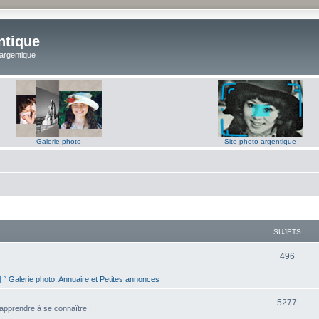
ntique
 argentique
Galerie photo
Site photo argentique
SUJETS
S
496
u
Galerie photo, Annuaire et Petites annonces
j
S
5277
'apprendre à se connaître !
e