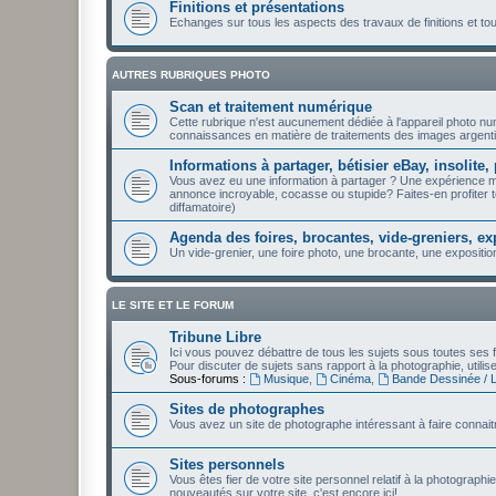
Finitions et présentations
Echanges sur tous les aspects des travaux de finitions et t
AUTRES RUBRIQUES PHOTO
Scan et traitement numérique
Cette rubrique n'est aucunement dédiée à l'appareil photo n
connaissances en matière de traitements des images argenti
Informations à partager, bétisier eBay, insolite, 
Vous avez eu une information à partager ? Une expérience 
annonce incroyable, cocasse ou stupide? Faites-en profiter to
diffamatoire)
Agenda des foires, brocantes, vide-greniers, ex
Un vide-grenier, une foire photo, une brocante, une expositio
LE SITE ET LE FORUM
Tribune Libre
Ici vous pouvez débattre de tous les sujets sous toutes ses f
Pour discuter de sujets sans rapport à la photographie, utili
Sous-forums :
Musique
,
Cinéma
,
Bande Dessinée / Li
Sites de photographes
Vous avez un site de photographe intéressant à faire connaitr
Sites personnels
Vous êtes fier de votre site personnel relatif à la photographi
nouveautés sur votre site, c'est encore ici!