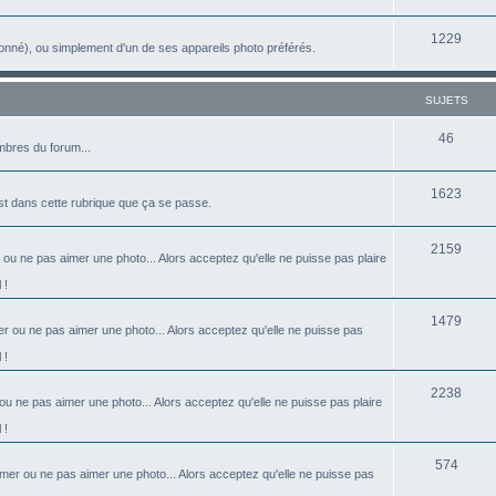
u
e
s
S
1229
j
t
onné), ou simplement d'un de ses appareils photo préférés.
u
e
s
j
t
SUJETS
e
s
S
46
bres du forum...
t
u
s
S
1623
j
est dans cette rubrique que ça se passe.
u
e
S
2159
j
t
 ou ne pas aimer une photo... Alors acceptez qu'elle ne puisse pas plaire
u
e
s
 !
j
t
S
1479
r ou ne pas aimer une photo... Alors acceptez qu'elle ne puisse pas
e
s
u
 !
t
j
s
S
2238
ou ne pas aimer une photo... Alors acceptez qu'elle ne puisse pas plaire
e
u
 !
t
j
S
s
574
imer ou ne pas aimer une photo... Alors acceptez qu'elle ne puisse pas
e
u