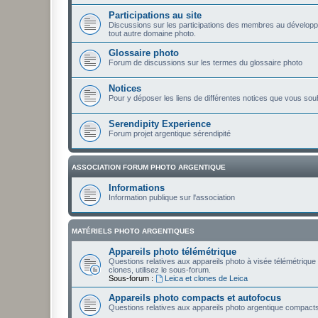
Participations au site
Discussions sur les participations des membres au développ
tout autre domaine photo.
Glossaire photo
Forum de discussions sur les termes du glossaire photo
Notices
Pour y déposer les liens de différentes notices que vous sou
Serendipity Experience
Forum projet argentique sérendipité
ASSOCIATION FORUM PHOTO ARGENTIQUE
Informations
Information publique sur l'association
MATÉRIELS PHOTO ARGENTIQUES
Appareils photo télémétrique
Questions relatives aux appareils photo à visée télémétrique 
clones, utilisez le sous-forum.
Sous-forum :
Leica et clones de Leica
Appareils photo compacts et autofocus
Questions relatives aux appareils photo argentique compacts