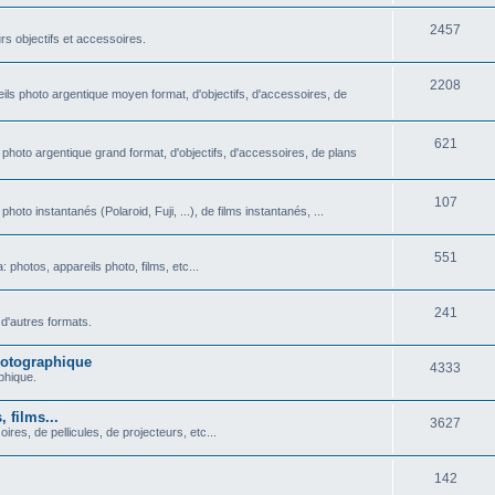
u
t
S
2457
j
rs objectifs et accessoires.
s
u
e
S
2208
j
t
ils photo argentique moyen format, d'objectifs, d'accessoires, de
u
e
s
j
S
621
t
 photo argentique grand format, d'objectifs, d'accessoires, de plans
e
u
s
t
j
S
107
oto instantanés (Polaroid, Fuji, ...), de films instantanés, ...
s
e
u
S
551
t
j
photos, appareils photo, films, etc...
u
s
e
S
241
j
t
d'autres formats.
u
e
s
photographique
S
4333
j
t
aphique.
u
e
s
 films...
S
3627
j
t
ires, de pellicules, de projecteurs, etc...
u
e
s
S
142
j
t