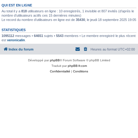
QUI EST EN LIGNE
Au total il y a
818
utilisateurs en ligne : 10 enregistrés, 1 invisible et 807 invités (d’après le
nombre d’utilisateurs actifs ces 15 dernières minutes)
Le record du nombre d’utilisateurs en ligne est de
35430
, le jeudi 18 septembre 2025 19:05
STATISTIQUES
1095112
messages •
64651
sujets •
5543
membres • Le membre enregistré le plus récent
est
veronicalin
.
Index du forum
Heures au format
UTC+02:00
Développé par
phpBB
® Forum Software © phpBB Limited
Traduit par
phpBB-fr.com
Confidentialité
|
Conditions