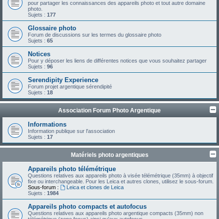
pour partager les connaissances des appareils photo et tout autre domaine
photo.
Sujets :
177
Glossaire photo
Forum de discussions sur les termes du glossaire photo
Sujets :
65
Notices
Pour y déposer les liens de différentes notices que vous souhaitez partager
Sujets :
96
Serendipity Experience
Forum projet argentique sérendipité
Sujets :
18
Association Forum Photo Argentique
Informations
Information publique sur l'association
Sujets :
17
Matériels photo argentiques
Appareils photo télémétrique
Questions relatives aux appareils photo à visée télémétrique (35mm) à objectif
fixe ou interchangeable. Pour les Leica et autres clones, utilisez le sous-forum.
Sous-forum :
Leica et clones de Leica
Sujets :
1984
Appareils photo compacts et autofocus
Questions relatives aux appareils photo argentique compacts (35mm) non