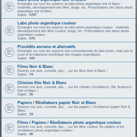
Echanges sur tous les aspects du labo photo argentique noir et blanc :
matériels, développement des films, tirage, etc. Présentations des labos photo
argentique noir et blanc.
Sujets :
5787
Labo photo argentique couleur
Echanges sur tous les aspects du labo photo argentique couleur : matériels,
développement des films couleur, tirage, etc. Présentations des labos photo
argentique couleur.
Sujets :
676
Procédés anciens et alternatifs
Echanges sur tous les aspects non conventionnels du labo photo, mais pas le
scan et le traitement numérique des images argentiques.
Sujets :
343
Films Noir & Blanc
Donnez vos avis, conseils, tips,... sur les films Noir et Blanc !
Sujets :
74
Chimies film Noir & Blanc
Donnez vos avis, conseils, tips,... sur les chimies (révélateurs, BA, fixateurs)
Noir et Blanc !
Sujets :
35
Papiers / Révélateurs papier Noir et Blanc
Donnez vos avis, conseils, tips,... sur les papiers / révélateurs papier Noir &
Blanc
Sujets :
33
Films / Papiers / Révélateurs photo argentique couleur
Donnez vos avis, conseils, tips,... sur les films couleur, les papiers et les
révélateurs photo argentique couleur !
Sujets :
46