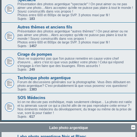
Présentation des photos argentique "spectacle" ! On peut aimer ou ne pas
aimer une photo... Alors acceptez qu'elle ne puisse pas plaire à tout le monde !
Soyez constructifs dans vos propos !
Photos entre 600 et 800px de large SVP. 3 photos maxi par fil !
Sujets :
183
Autres thèmes et anciens fils
Présentation des photos argentique "autres thèmes" ! On peut aimer ou ne
pas aimer une photo... Alors acceptez qu'elle ne puisse pas plaire à tout le
monde ! Soyez constructifs dans vos propos !
Photos entre 600 et 800px de large SVP. 3 photos maxi par fil !
Sujets :
1457
Cirage de pompes
Vous ne supportez pas que l'on puisse remettre en cause votre chef
d'oeuvre... alors c'est ici que vous publiez votre photo ! Celui qui répond
s'engage à n'en faire que des louanges. Rires assurés !
Sujets :
249
Technique photo argentique
Forum de discussions générales sur la photographie. Vous êtes débutant en
photo argentique? C'est probablement là que vous poserez vos questions!
Sujets :
1383
SOS Médecins
Ici on ne discute pas esthétique, mais seulement clinique... La photo est ratée
et tu aimerais savoir ce qui a cloché afin de ne pas reproduire cette erreur ?
Nos éminents médecins du développement, du tirage ou même de la prise de
vue, sont là pour t'aider !
Sujets :
617
Labo photo argentique
Labo photo argentique Noir et Blanc