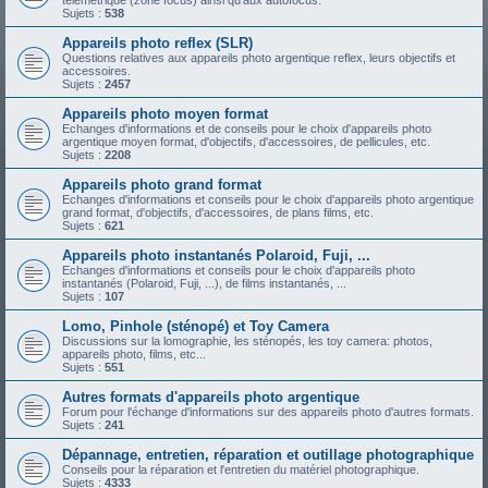
télémétrique (zone focus) ainsi qu'aux autofocus.
Sujets :
538
Appareils photo reflex (SLR)
Questions relatives aux appareils photo argentique reflex, leurs objectifs et
accessoires.
Sujets :
2457
Appareils photo moyen format
Echanges d'informations et de conseils pour le choix d'appareils photo
argentique moyen format, d'objectifs, d'accessoires, de pellicules, etc.
Sujets :
2208
Appareils photo grand format
Echanges d'informations et conseils pour le choix d'appareils photo argentique
grand format, d'objectifs, d'accessoires, de plans films, etc.
Sujets :
621
Appareils photo instantanés Polaroid, Fuji, ...
Echanges d'informations et conseils pour le choix d'appareils photo
instantanés (Polaroid, Fuji, ...), de films instantanés, ...
Sujets :
107
Lomo, Pinhole (sténopé) et Toy Camera
Discussions sur la lomographie, les sténopés, les toy camera: photos,
appareils photo, films, etc...
Sujets :
551
Autres formats d'appareils photo argentique
Forum pour l'échange d'informations sur des appareils photo d'autres formats.
Sujets :
241
Dépannage, entretien, réparation et outillage photographique
Conseils pour la réparation et l'entretien du matériel photographique.
Sujets :
4333