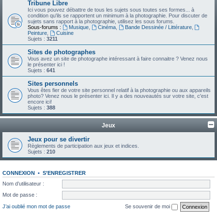
Tribune Libre
Ici vous pouvez débattre de tous les sujets sous toutes ses formes... à
condition qu'ils se rapportent un minimum à la photographie. Pour discuter de
sujets sans rapport à la photographie, utilisez les sous forums.
Sous-forums :
Musique
,
Cinéma
,
Bande Dessinée / Littérature
,
Peinture
,
Cuisine
Sujets :
3211
Sites de photographes
Vous avez un site de photographe intéressant à faire connaitre ? Venez nous
le présenter ici !
Sujets :
641
Sites personnels
Vous êtes fier de votre site personnel relatif à la photographie ou aux appareils
photo? Venez nous le présenter ici. Il y a des nouveautés sur votre site, c'est
encore ici!
Sujets :
388
Jeux
Jeux pour se divertir
Règlements de participation aux jeux et indices.
Sujets :
210
CONNEXION
•
S’ENREGISTRER
Nom d’utilisateur :
Mot de passe :
J’ai oublié mon mot de passe
Se souvenir de moi