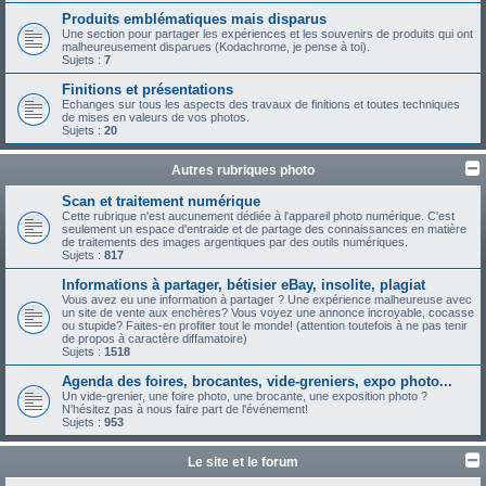
Produits emblématiques mais disparus
Une section pour partager les expériences et les souvenirs de produits qui ont
malheureusement disparues (Kodachrome, je pense à toi).
Sujets :
7
Finitions et présentations
Echanges sur tous les aspects des travaux de finitions et toutes techniques
de mises en valeurs de vos photos.
Sujets :
20
Autres rubriques photo
Scan et traitement numérique
Cette rubrique n'est aucunement dédiée à l'appareil photo numérique. C'est
seulement un espace d'entraide et de partage des connaissances en matière
de traitements des images argentiques par des outils numériques.
Sujets :
817
Informations à partager, bétisier eBay, insolite, plagiat
Vous avez eu une information à partager ? Une expérience malheureuse avec
un site de vente aux enchères? Vous voyez une annonce incroyable, cocasse
ou stupide? Faites-en profiter tout le monde! (attention toutefois à ne pas tenir
de propos à caractère diffamatoire)
Sujets :
1518
Agenda des foires, brocantes, vide-greniers, expo photo...
Un vide-grenier, une foire photo, une brocante, une exposition photo ?
N'hésitez pas à nous faire part de l'événement!
Sujets :
953
Le site et le forum