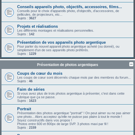
Conseils appareils photo, objectifs, accessoires, films...
Conseils pour le choix d'appareils photo, d'objectifs, d'accessoires, de
pellicules, de projecteurs, etc...
Sujets :
3627
Projets et réalisations
Les différents montages et réalisations personnelles.
Sujets :
142
Présentation de vos appareils photo argentique
Pour parler du nouvel appareil photo argentique acheté (ou donné), ou
simplement d'un de ses appareils photo préférés.
Sujets :
1229
Présentation de photos argentiques
Coups de cœur du mois
Les coups de cœur sont décernés chaque mois par des membres du forum...
Sujets :
46
Faim de séries
Si vous avez plus de trois photos argentique à présenter, c'est dans cette
rubrique que ça se passe.
Sujets :
1623
Portrait
Présentation des photos argentique "portrait" ! On peut aimer ou ne pas aimer
une photo... Alors acceptez qu'elle ne puisse pas plaire à tout le monde !
Soyez constructifs dans vos propos !
Photos entre 600 et 800px de large SVP. 3 photos maxi par fil !
Sujets :
2159