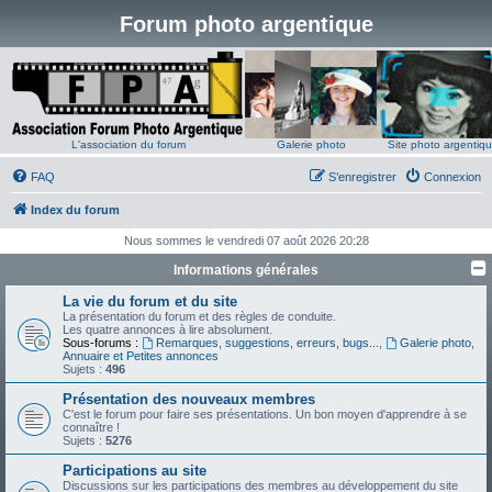
Forum photo argentique
L'association du forum
Galerie photo
Site photo argentiq
FAQ
S’enregistrer
Connexion
Index du forum
Nous sommes le vendredi 07 août 2026 20:28
Informations générales
La vie du forum et du site
La présentation du forum et des règles de conduite.
Les quatre annonces à lire absolument.
Sous-forums :
Remarques, suggestions, erreurs, bugs...
,
Galerie photo,
Annuaire et Petites annonces
Sujets :
496
Présentation des nouveaux membres
C'est le forum pour faire ses présentations. Un bon moyen d'apprendre à se
connaître !
Sujets :
5276
Participations au site
Discussions sur les participations des membres au développement du site