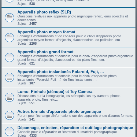
télémétrique (zone focus) ainsi qu'aux autofocus.
Sujets :
538
Appareils photo reflex (SLR)
Questions relatives aux appareils photo argentique reflex, leurs objectifs et
accessoires.
Sujets :
2457
Appareils photo moyen format
Echanges d'informations et de conseils pour le choix d'appareils photo
argentique moyen format, d'objectifs, d'accessoires, de pellicules, etc.
Sujets :
2208
Appareils photo grand format
Echanges d'informations et conseils pour le choix d'appareils photo argentique
grand format, d'objectifs, d'accessoires, de plans films, etc.
Sujets :
621
Appareils photo instantanés Polaroid, Fuji, ...
Echanges d'informations et conseils pour le choix d'appareils photo
instantanés (Polaroid, Fuji, ...), de films instantanés, ...
Sujets :
107
Lomo, Pinhole (sténopé) et Toy Camera
Discussions sur la lomographie, les sténopés, les toy camera: photos,
appareils photo, films, etc...
Sujets :
551
Autres formats d'appareils photo argentique
Forum pour l'échange d'informations sur des appareils photo d'autres formats.
Sujets :
241
Dépannage, entretien, réparation et outillage photographique
Conseils pour la réparation et l'entretien du matériel photographique.
Sujets :
4333