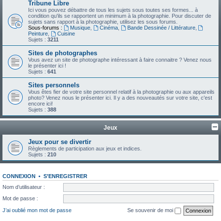
Tribune Libre
Ici vous pouvez débattre de tous les sujets sous toutes ses formes... à
condition qu'ils se rapportent un minimum à la photographie. Pour discuter de
sujets sans rapport à la photographie, utilisez les sous forums.
Sous-forums :
Musique
,
Cinéma
,
Bande Dessinée / Littérature
,
Peinture
,
Cuisine
Sujets :
3211
Sites de photographes
Vous avez un site de photographe intéressant à faire connaitre ? Venez nous
le présenter ici !
Sujets :
641
Sites personnels
Vous êtes fier de votre site personnel relatif à la photographie ou aux appareils
photo? Venez nous le présenter ici. Il y a des nouveautés sur votre site, c'est
encore ici!
Sujets :
388
Jeux
Jeux pour se divertir
Règlements de participation aux jeux et indices.
Sujets :
210
CONNEXION
•
S’ENREGISTRER
Nom d’utilisateur :
Mot de passe :
J’ai oublié mon mot de passe
Se souvenir de moi