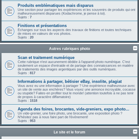
Produits emblématiques mais disparus
Une section pour partager les expériences et les souvenirs de produits qui ont
malheureusement disparues (Kodachrome, je pense à toi).
Sujets :
7
Finitions et présentations
Echanges sur tous les aspects des travaux de finitions et toutes techniques
de mises en valeurs de vos photos.
Sujets :
20
Autres rubriques photo
Scan et traitement numérique
Cette rubrique n'est aucunement dédiée à l'appareil photo numérique. C'est
seulement un espace d'entraide et de partage des connaissances en matière
de traitements des images argentiques par des outils numériques.
Sujets :
817
Informations à partager, bétisier eBay, insolite, plagiat
Vous avez eu une information à partager ? Une expérience malheureuse avec
un site de vente aux enchères? Vous voyez une annonce incroyable, cocasse
ou stupide? Faites-en profiter tout le monde! (attention toutefois à ne pas tenir
de propos à caractère diffamatoire)
Sujets :
1518
Agenda des foires, brocantes, vide-greniers, expo photo...
Un vide-grenier, une foire photo, une brocante, une exposition photo ?
N'hésitez pas à nous faire part de l'événement!
Sujets :
953
Le site et le forum