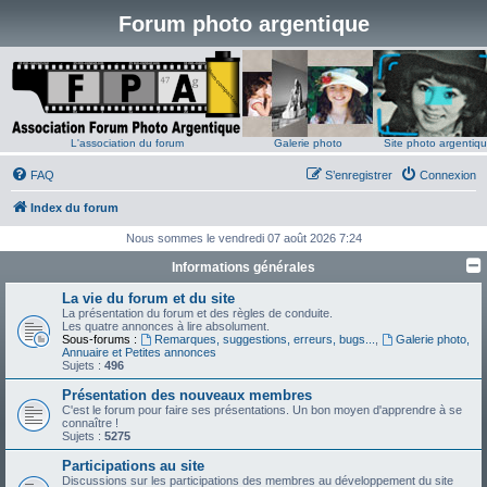
Forum photo argentique
L'association du forum
Galerie photo
Site photo argentiq
FAQ
S’enregistrer
Connexion
Index du forum
Nous sommes le vendredi 07 août 2026 7:24
Informations générales
La vie du forum et du site
La présentation du forum et des règles de conduite.
Les quatre annonces à lire absolument.
Sous-forums :
Remarques, suggestions, erreurs, bugs...
,
Galerie photo,
Annuaire et Petites annonces
Sujets :
496
Présentation des nouveaux membres
C'est le forum pour faire ses présentations. Un bon moyen d'apprendre à se
connaître !
Sujets :
5275
Participations au site
Discussions sur les participations des membres au développement du site