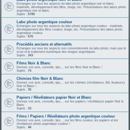
Echanges sur tous les aspects du labo photo argentique noir et blanc :
matériels, développement des films, tirage, etc. Présentations des labos photo
argentique noir et blanc.
Sujets :
5786
Labo photo argentique couleur
Echanges sur tous les aspects du labo photo argentique couleur : matériels,
développement des films couleur, tirage, etc. Présentations des labos photo
argentique couleur.
Sujets :
676
Procédés anciens et alternatifs
Echanges sur tous les aspects non conventionnels du labo photo, mais pas le
scan et le traitement numérique des images argentiques.
Sujets :
343
Films Noir & Blanc
Donnez vos avis, conseils, tips,... sur les films Noir et Blanc !
Sujets :
74
Chimies film Noir & Blanc
Donnez vos avis, conseils, tips,... sur les chimies (révélateurs, BA, fixateurs)
Noir et Blanc !
Sujets :
35
Papiers / Révélateurs papier Noir et Blanc
Donnez vos avis, conseils, tips,... sur les papiers / révélateurs papier Noir &
Blanc
Sujets :
33
Films / Papiers / Révélateurs photo argentique couleur
Donnez vos avis, conseils, tips,... sur les films couleur, les papiers et les
révélateurs photo argentique couleur !
Sujets :
46