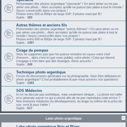
Présentation des photos argentique "spectacle" ! On peut aimer ou ne pas
aimer une photo... Alors acceptez qu'elle ne puisse pas plaire à tout le monde !
Soyez constructifs dans vos propos !
Photos entre 600 et 800px de large SVP. 3 photos maxi par fil !
Sujets :
183
Autres thèmes et anciens fils
Présentation des photos argentique "autres thèmes" ! On peut aimer ou ne
pas aimer une photo... Alors acceptez qu'elle ne puisse pas plaire à tout le
monde ! Soyez constructifs dans vos propos !
Photos entre 600 et 800px de large SVP. 3 photos maxi par fil !
Sujets :
1457
Cirage de pompes
Vous ne supportez pas que l'on puisse remettre en cause votre chef
d'oeuvre... alors c'est ici que vous publiez votre photo ! Celui qui répond
s'engage à n'en faire que des louanges. Rires assurés !
Sujets :
249
Technique photo argentique
Forum de discussions générales sur la photographie. Vous êtes débutant en
photo argentique? C'est probablement là que vous poserez vos questions!
Sujets :
1383
SOS Médecins
Ici on ne discute pas esthétique, mais seulement clinique... La photo est ratée
et tu aimerais savoir ce qui a cloché afin de ne pas reproduire cette erreur ?
Nos éminents médecins du développement, du tirage ou même de la prise de
vue, sont là pour t'aider !
Sujets :
617
Labo photo argentique
Labo photo argentique Noir et Blanc