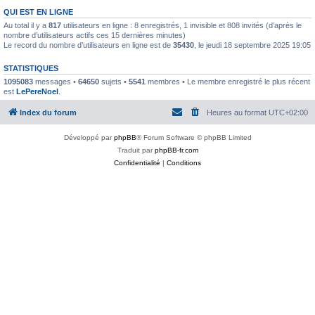
QUI EST EN LIGNE
Au total il y a
817
utilisateurs en ligne : 8 enregistrés, 1 invisible et 808 invités (d’après le
nombre d’utilisateurs actifs ces 15 dernières minutes)
Le record du nombre d’utilisateurs en ligne est de
35430
, le jeudi 18 septembre 2025 19:05
STATISTIQUES
1095083
messages •
64650
sujets •
5541
membres • Le membre enregistré le plus récent
est
LePereNoel
.
Index du forum
Heures au format
UTC+02:00
Développé par
phpBB
® Forum Software © phpBB Limited
Traduit par
phpBB-fr.com
Confidentialité
|
Conditions