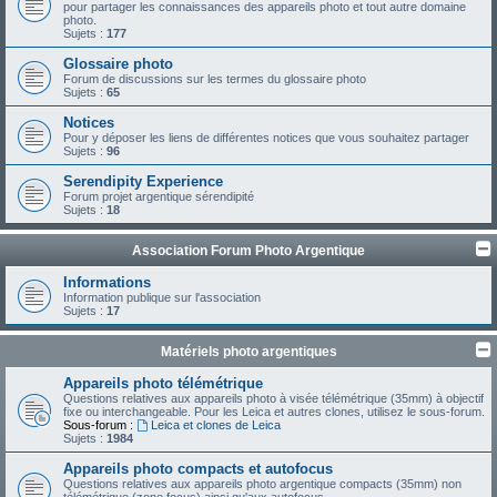
pour partager les connaissances des appareils photo et tout autre domaine
photo.
Sujets :
177
Glossaire photo
Forum de discussions sur les termes du glossaire photo
Sujets :
65
Notices
Pour y déposer les liens de différentes notices que vous souhaitez partager
Sujets :
96
Serendipity Experience
Forum projet argentique sérendipité
Sujets :
18
Association Forum Photo Argentique
Informations
Information publique sur l'association
Sujets :
17
Matériels photo argentiques
Appareils photo télémétrique
Questions relatives aux appareils photo à visée télémétrique (35mm) à objectif
fixe ou interchangeable. Pour les Leica et autres clones, utilisez le sous-forum.
Sous-forum :
Leica et clones de Leica
Sujets :
1984
Appareils photo compacts et autofocus
Questions relatives aux appareils photo argentique compacts (35mm) non