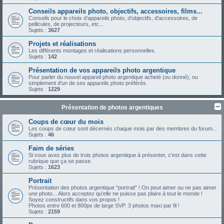
Conseils appareils photo, objectifs, accessoires, films...
Conseils pour le choix d'appareils photo, d'objectifs, d'accessoires, de
pellicules, de projecteurs, etc...
Sujets :
3627
Projets et réalisations
Les différents montages et réalisations personnelles.
Sujets :
142
Présentation de vos appareils photo argentique
Pour parler du nouvel appareil photo argentique acheté (ou donné), ou
simplement d'un de ses appareils photo préférés.
Sujets :
1229
Présentation de photos argentiques
Coups de cœur du mois
Les coups de cœur sont décernés chaque mois par des membres du forum...
Sujets :
46
Faim de séries
Si vous avez plus de trois photos argentique à présenter, c'est dans cette
rubrique que ça se passe.
Sujets :
1623
Portrait
Présentation des photos argentique "portrait" ! On peut aimer ou ne pas aimer
une photo... Alors acceptez qu'elle ne puisse pas plaire à tout le monde !
Soyez constructifs dans vos propos !
Photos entre 600 et 800px de large SVP. 3 photos maxi par fil !
Sujets :
2159