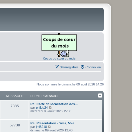
Coups de cœur du mois
S’enregistrer
Connexion
Nous sommes le dimanche 09 août 2026 14:26
MESSAGES
DERNIER MESSAGE
D
Re: Carte de localisation des…
M
7385
e
V
par
phildu24
r
o
mercredi 05 août 2026 15:33
e
n
i
i
r
s
e
l
D
Re: Présentation - Yves, 55 a…
M
57738
r
e
e
V
par
jml6210
s
m
d
r
o
dimanche 09 août 2026 12:46