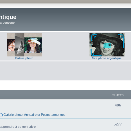
ntique
 argentique
Galerie photo
Site photo argentique
SUJETS
S
496
u
Galerie photo, Annuaire et Petites annonces
j
S
5277
'apprendre à se connaître !
e