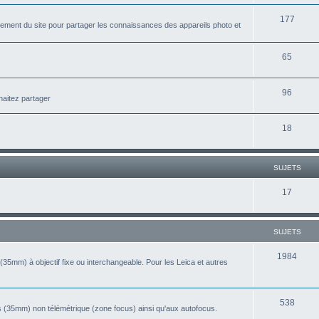
u
t
S
177
j
ement du site pour partager les connaissances des appareils photo et
s
u
e
j
S
65
t
e
u
s
S
96
t
j
haitez partager
u
s
e
S
18
j
t
u
e
s
j
t
SUJETS
e
s
S
17
t
u
s
j
SUJETS
e
S
1984
(35mm) à objectif fixe ou interchangeable. Pour les Leica et autres
t
u
s
j
S
538
 (35mm) non télémétrique (zone focus) ainsi qu'aux autofocus.
e