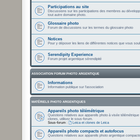
Participations au site
Discussions sur les participations des membres au développ
tout autre domaine photo.
Glossaire photo
Forum de discussions sur les termes du glossaire photo
Notices
Pour y déposer les liens de différentes notices que vous sou
Serendipity Experience
Forum projet argentique sérendipité
ASSOCIATION FORUM PHOTO ARGENTIQUE
Informations
Information publique sur l'association
MATÉRIELS PHOTO ARGENTIQUES
Appareils photo télémétrique
Questions relatives aux appareils photo à visée télémétrique 
clones, utilisez le sous-forum.
Sous-forum :
Leica et clones de Leica
Appareils photo compacts et autofocus
Questions relatives aux appareils photo argentique compacts