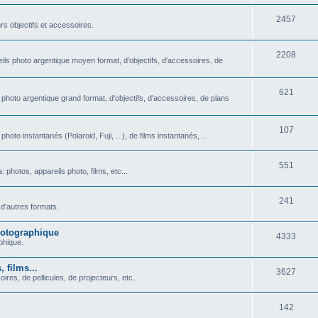
u
t
S
2457
j
rs objectifs et accessoires.
s
u
e
S
2208
j
t
ils photo argentique moyen format, d'objectifs, d'accessoires, de
u
e
s
j
S
621
t
 photo argentique grand format, d'objectifs, d'accessoires, de plans
e
u
s
t
j
S
107
oto instantanés (Polaroid, Fuji, ...), de films instantanés, ...
s
e
u
S
551
t
j
photos, appareils photo, films, etc...
u
s
e
S
241
j
t
d'autres formats.
u
e
s
photographique
S
4333
j
t
aphique.
u
e
s
 films...
S
3627
j
t
ires, de pellicules, de projecteurs, etc...
u
e
s
S
142
j
t