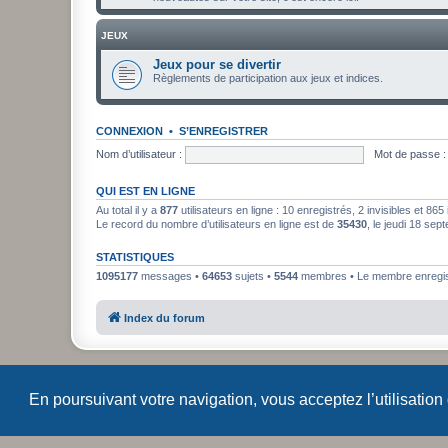
JEUX
Jeux pour se divertir
Règlements de participation aux jeux et indices.
CONNEXION
•
S’ENREGISTRER
Nom d’utilisateur :
Mot de passe :
QUI EST EN LIGNE
Au total il y a
877
utilisateurs en ligne : 10 enregistrés, 2 invisibles et 86
Le record du nombre d’utilisateurs en ligne est de
35430
, le jeudi 18 se
STATISTIQUES
1095177
messages •
64653
sujets •
5544
membres • Le membre enregist
Index du forum
En poursuivant votre navigation, vous acceptez l’utilisation