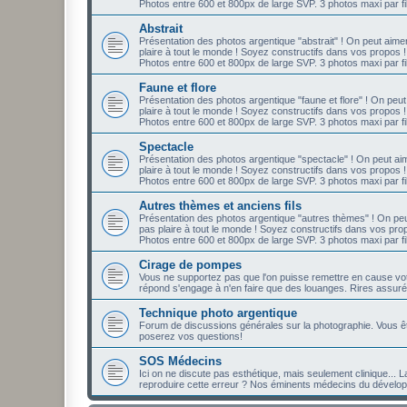
Photos entre 600 et 800px de large SVP. 3 photos maxi par fil
Abstrait
Présentation des photos argentique "abstrait" ! On peut aime
plaire à tout le monde ! Soyez constructifs dans vos propos !
Photos entre 600 et 800px de large SVP. 3 photos maxi par fil
Faune et flore
Présentation des photos argentique "faune et flore" ! On peu
plaire à tout le monde ! Soyez constructifs dans vos propos !
Photos entre 600 et 800px de large SVP. 3 photos maxi par fil
Spectacle
Présentation des photos argentique "spectacle" ! On peut aim
plaire à tout le monde ! Soyez constructifs dans vos propos !
Photos entre 600 et 800px de large SVP. 3 photos maxi par fil
Autres thèmes et anciens fils
Présentation des photos argentique "autres thèmes" ! On peu
pas plaire à tout le monde ! Soyez constructifs dans vos pro
Photos entre 600 et 800px de large SVP. 3 photos maxi par fil
Cirage de pompes
Vous ne supportez pas que l'on puisse remettre en cause votre
répond s'engage à n'en faire que des louanges. Rires assuré
Technique photo argentique
Forum de discussions générales sur la photographie. Vous ê
poserez vos questions!
SOS Médecins
Ici on ne discute pas esthétique, mais seulement clinique... L
reproduire cette erreur ? Nos éminents médecins du développe