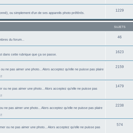
u
e
s
S
1229
j
t
onné), ou simplement d'un de ses appareils photo préférés.
u
e
s
j
t
SUJETS
e
s
S
46
bres du forum...
t
u
s
S
1623
j
est dans cette rubrique que ça se passe.
u
e
S
2159
j
t
 ou ne pas aimer une photo... Alors acceptez qu'elle ne puisse pas plaire
u
e
s
 !
j
t
S
1479
r ou ne pas aimer une photo... Alors acceptez qu'elle ne puisse pas
e
s
u
 !
t
j
s
S
2238
ou ne pas aimer une photo... Alors acceptez qu'elle ne puisse pas plaire
e
u
 !
t
j
S
s
574
imer ou ne pas aimer une photo... Alors acceptez qu'elle ne puisse pas
e
u