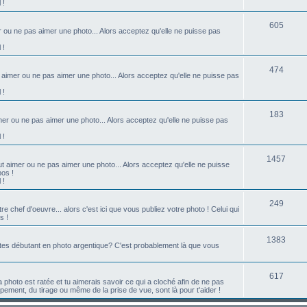
 !
t
j
S
s
605
r ou ne pas aimer une photo... Alors acceptez qu'elle ne puisse pas
e
u
 !
t
j
s
S
474
t aimer ou ne pas aimer une photo... Alors acceptez qu'elle ne puisse pas
e
u
 !
t
j
s
S
183
er ou ne pas aimer une photo... Alors acceptez qu'elle ne puisse pas
e
u
 !
t
j
s
S
1457
t aimer ou ne pas aimer une photo... Alors acceptez qu'elle ne puisse
e
pos !
u
 !
t
j
s
S
249
 chef d'oeuvre... alors c'est ici que vous publiez votre photo ! Celui qui
e
s !
u
t
j
S
1383
tes débutant en photo argentique? C'est probablement là que vous
s
e
u
t
j
S
617
a photo est ratée et tu aimerais savoir ce qui a cloché afin de ne pas
ment, du tirage ou même de la prise de vue, sont là pour t'aider !
s
e
u