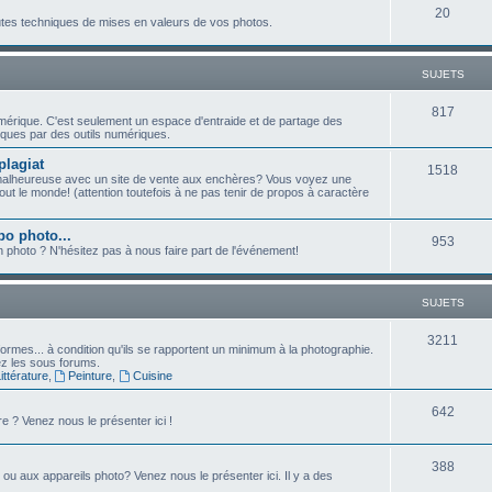
j
S
20
t
outes techniques de mises en valeurs de vos photos.
e
u
s
t
j
SUJETS
s
e
S
817
umérique. C'est seulement un espace d'entraide et de partage des
t
ques par des outils numériques.
u
s
plagiat
j
S
1518
malheureuse avec un site de vente aux enchères? Vous voyez une
ut le monde! (attention toutefois à ne pas tenir de propos à caractère
e
u
t
j
po photo...
S
953
n photo ? N'hésitez pas à nous faire part de l'événement!
s
e
u
t
j
SUJETS
s
e
S
3211
ormes... à condition qu'ils se rapportent un minimum à la photographie.
t
sez les sous forums.
u
ttérature
,
Peinture
,
Cuisine
s
j
S
642
e ? Venez nous le présenter ici !
e
u
t
S
388
j
e ou aux appareils photo? Venez nous le présenter ici. Il y a des
s