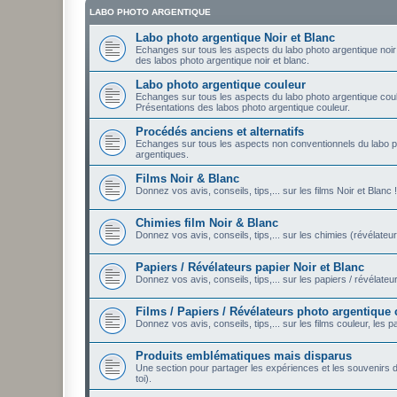
LABO PHOTO ARGENTIQUE
Labo photo argentique Noir et Blanc
Echanges sur tous les aspects du labo photo argentique noir e
des labos photo argentique noir et blanc.
Labo photo argentique couleur
Echanges sur tous les aspects du labo photo argentique coule
Présentations des labos photo argentique couleur.
Procédés anciens et alternatifs
Echanges sur tous les aspects non conventionnels du labo p
argentiques.
Films Noir & Blanc
Donnez vos avis, conseils, tips,... sur les films Noir et Blanc !
Chimies film Noir & Blanc
Donnez vos avis, conseils, tips,... sur les chimies (révélateur
Papiers / Révélateurs papier Noir et Blanc
Donnez vos avis, conseils, tips,... sur les papiers / révélateu
Films / Papiers / Révélateurs photo argentique
Donnez vos avis, conseils, tips,... sur les films couleur, les 
Produits emblématiques mais disparus
Une section pour partager les expériences et les souvenirs
toi).