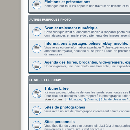
Finitions et présentations
Echanges sur tous les aspects des travaux de finitions et t
AUTRES RUBRIQUES PHOTO
Scan et traitement numérique
Cette rubrique n'est aucunement dédiée à l'appareil photo n
connaissances en matière de traitements des images argenti
Informations à partager, bétisier eBay, insolite, 
Vous avez eu une information à partager ? Une expérience 
annonce incroyable, cocasse ou stupide? Faites-en profiter to
diffamatoire)
Agenda des foires, brocantes, vide-greniers, ex
Un vide-grenier, une foire photo, une brocante, une expositio
LE SITE ET LE FORUM
Tribune Libre
Ici vous pouvez débattre de tous les sujets sous toutes ses f
Pour discuter de sujets sans rapport à la photographie, utili
Sous-forums :
Musique
,
Cinéma
,
Bande Dessinée / Li
Sites de photographes
Vous avez un site de photographe intéressant à faire connaitr
Sites personnels
Vous êtes fier de votre site personnel relatif à la photographi
nouveautés sur votre site, c'est encore ici!