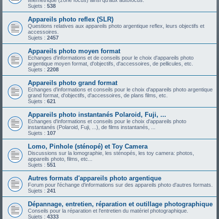
télémétrique (zone focus) ainsi qu'aux autofocus.
Sujets :
538
Appareils photo reflex (SLR)
Questions relatives aux appareils photo argentique reflex, leurs objectifs et
accessoires.
Sujets :
2457
Appareils photo moyen format
Echanges d'informations et de conseils pour le choix d'appareils photo
argentique moyen format, d'objectifs, d'accessoires, de pellicules, etc.
Sujets :
2208
Appareils photo grand format
Echanges d'informations et conseils pour le choix d'appareils photo argentique
grand format, d'objectifs, d'accessoires, de plans films, etc.
Sujets :
621
Appareils photo instantanés Polaroid, Fuji, ...
Echanges d'informations et conseils pour le choix d'appareils photo
instantanés (Polaroid, Fuji, ...), de films instantanés, ...
Sujets :
107
Lomo, Pinhole (sténopé) et Toy Camera
Discussions sur la lomographie, les sténopés, les toy camera: photos,
appareils photo, films, etc...
Sujets :
551
Autres formats d'appareils photo argentique
Forum pour l'échange d'informations sur des appareils photo d'autres formats.
Sujets :
241
Dépannage, entretien, réparation et outillage photographique
Conseils pour la réparation et l'entretien du matériel photographique.
Sujets :
4333