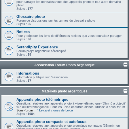
pour partager les connaissances des appareils photo et tout autre domaine
photo.
Sujets :
177
Glossaire photo
Forum de discussions sur les termes du glossaire photo
Sujets :
65
Notices
Pour y déposer les liens de différentes notices que vous souhaitez partager
Sujets :
96
Serendipity Experience
Forum projet argentique sérendipité
Sujets :
18
Association Forum Photo Argentique
Informations
Information publique sur l'association
Sujets :
17
Matériels photo argentiques
Appareils photo télémétrique
Questions relatives aux appareils photo à visée télémétrique (35mm) à objectif
fixe ou interchangeable. Pour les Leica et autres clones, utilisez le sous-forum.
Sous-forum :
Leica et clones de Leica
Sujets :
1984
Appareils photo compacts et autofocus
Questions relatives aux appareils photo argentique compacts (35mm) non