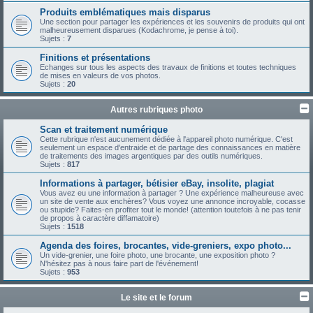
Produits emblématiques mais disparus
Une section pour partager les expériences et les souvenirs de produits qui ont
malheureusement disparues (Kodachrome, je pense à toi).
Sujets :
7
Finitions et présentations
Echanges sur tous les aspects des travaux de finitions et toutes techniques
de mises en valeurs de vos photos.
Sujets :
20
Autres rubriques photo
Scan et traitement numérique
Cette rubrique n'est aucunement dédiée à l'appareil photo numérique. C'est
seulement un espace d'entraide et de partage des connaissances en matière
de traitements des images argentiques par des outils numériques.
Sujets :
817
Informations à partager, bétisier eBay, insolite, plagiat
Vous avez eu une information à partager ? Une expérience malheureuse avec
un site de vente aux enchères? Vous voyez une annonce incroyable, cocasse
ou stupide? Faites-en profiter tout le monde! (attention toutefois à ne pas tenir
de propos à caractère diffamatoire)
Sujets :
1518
Agenda des foires, brocantes, vide-greniers, expo photo...
Un vide-grenier, une foire photo, une brocante, une exposition photo ?
N'hésitez pas à nous faire part de l'événement!
Sujets :
953
Le site et le forum