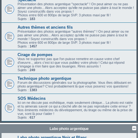
Présentation des photos argentique "spectacle" ! On peut aimer ou ne pas
aimer une photo... Alors acceptez qu'elle ne puisse pas plaire à tout le monde !
Soyez constructifs dans vos propos !
Photos entre 600 et 800px de large SVP. 3 photos maxi par fil !
Sujets :
183
Autres thèmes et anciens fils
Présentation des photos argentique "autres thèmes" ! On peut aimer ou ne
pas aimer une photo... Alors acceptez qu'elle ne puisse pas plaire à tout le
monde ! Soyez constructifs dans vos propos !
Photos entre 600 et 800px de large SVP. 3 photos maxi par fil !
Sujets :
1457
Cirage de pompes
Vous ne supportez pas que l'on puisse remettre en cause votre chef
d'oeuvre... alors c'est ici que vous publiez votre photo ! Celui qui répond
s'engage à n'en faire que des louanges. Rires assurés !
Sujets :
249
Technique photo argentique
Forum de discussions générales sur la photographie. Vous êtes débutant en
photo argentique? C'est probablement là que vous poserez vos questions!
Sujets :
1383
SOS Médecins
Ici on ne discute pas esthétique, mais seulement clinique... La photo est ratée
et tu aimerais savoir ce qui a cloché afin de ne pas reproduire cette erreur ?
Nos éminents médecins du développement, du tirage ou même de la prise de
vue, sont là pour t'aider !
Sujets :
617
Labo photo argentique
Labo photo argentique Noir et Blanc