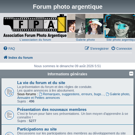
Forum photo argentique
L'association du forum
Galerie photo
Site photo argentiq
FAQ
S’enregistrer
Connexion
Index du forum
Nous sommes le dimanche 09 août 2026 5:51
Informations générales
La vie du forum et du site
La présentation du forum et des règles de conduite.
Les quatre annonces à lire absolument.
Sous-forums :
Remarques, suggestions, erreurs, bugs...
,
Galerie photo,
Annuaire et Petites annonces
Sujets :
496
Présentation des nouveaux membres
C'est le forum pour faire ses présentations. Un bon moyen d'apprendre à se
connaître !
Sujets :
5277
Participations au site
Discussions sur les participations des membres au développement du site