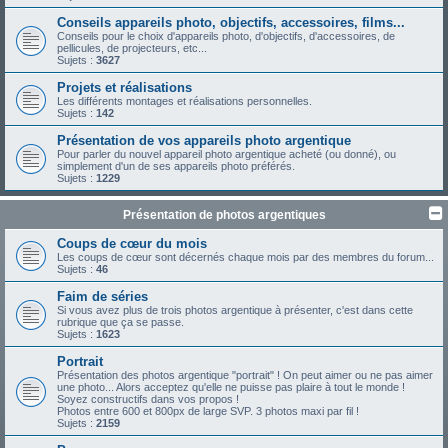
Conseils appareils photo, objectifs, accessoires, films...
Conseils pour le choix d'appareils photo, d'objectifs, d'accessoires, de
pellicules, de projecteurs, etc...
Sujets :
3627
Projets et réalisations
Les différents montages et réalisations personnelles.
Sujets :
142
Présentation de vos appareils photo argentique
Pour parler du nouvel appareil photo argentique acheté (ou donné), ou
simplement d'un de ses appareils photo préférés.
Sujets :
1229
Présentation de photos argentiques
Coups de cœur du mois
Les coups de cœur sont décernés chaque mois par des membres du forum...
Sujets :
46
Faim de séries
Si vous avez plus de trois photos argentique à présenter, c'est dans cette
rubrique que ça se passe.
Sujets :
1623
Portrait
Présentation des photos argentique "portrait" ! On peut aimer ou ne pas aimer
une photo... Alors acceptez qu'elle ne puisse pas plaire à tout le monde !
Soyez constructifs dans vos propos !
Photos entre 600 et 800px de large SVP. 3 photos maxi par fil !
Sujets :
2159