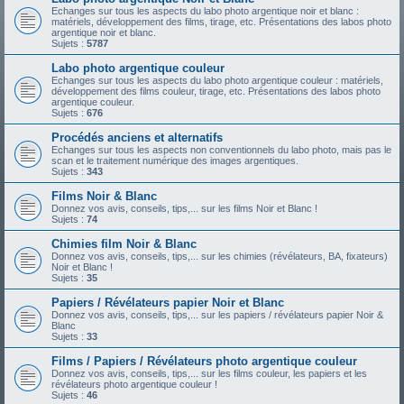
Echanges sur tous les aspects du labo photo argentique noir et blanc :
matériels, développement des films, tirage, etc. Présentations des labos photo
argentique noir et blanc.
Sujets :
5787
Labo photo argentique couleur
Echanges sur tous les aspects du labo photo argentique couleur : matériels,
développement des films couleur, tirage, etc. Présentations des labos photo
argentique couleur.
Sujets :
676
Procédés anciens et alternatifs
Echanges sur tous les aspects non conventionnels du labo photo, mais pas le
scan et le traitement numérique des images argentiques.
Sujets :
343
Films Noir & Blanc
Donnez vos avis, conseils, tips,... sur les films Noir et Blanc !
Sujets :
74
Chimies film Noir & Blanc
Donnez vos avis, conseils, tips,... sur les chimies (révélateurs, BA, fixateurs)
Noir et Blanc !
Sujets :
35
Papiers / Révélateurs papier Noir et Blanc
Donnez vos avis, conseils, tips,... sur les papiers / révélateurs papier Noir &
Blanc
Sujets :
33
Films / Papiers / Révélateurs photo argentique couleur
Donnez vos avis, conseils, tips,... sur les films couleur, les papiers et les
révélateurs photo argentique couleur !
Sujets :
46