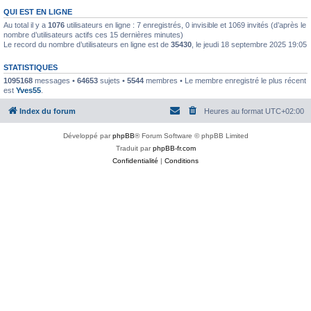
QUI EST EN LIGNE
Au total il y a
1076
utilisateurs en ligne : 7 enregistrés, 0 invisible et 1069 invités (d’après le
nombre d’utilisateurs actifs ces 15 dernières minutes)
Le record du nombre d’utilisateurs en ligne est de
35430
, le jeudi 18 septembre 2025 19:05
STATISTIQUES
1095168
messages •
64653
sujets •
5544
membres • Le membre enregistré le plus récent
est
Yves55
.
Index du forum
Heures au format
UTC+02:00
Développé par
phpBB
® Forum Software © phpBB Limited
Traduit par
phpBB-fr.com
Confidentialité
|
Conditions