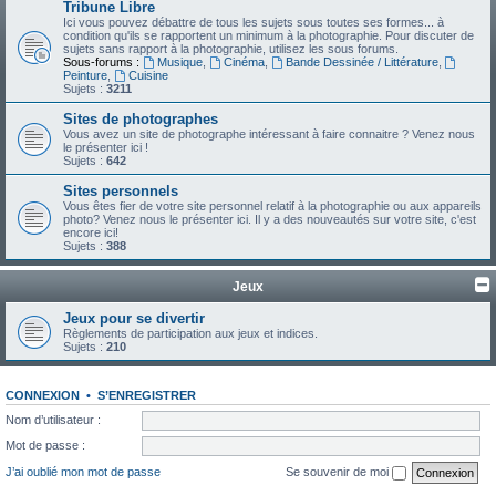
Tribune Libre
Ici vous pouvez débattre de tous les sujets sous toutes ses formes... à
condition qu'ils se rapportent un minimum à la photographie. Pour discuter de
sujets sans rapport à la photographie, utilisez les sous forums.
Sous-forums :
Musique
,
Cinéma
,
Bande Dessinée / Littérature
,
Peinture
,
Cuisine
Sujets :
3211
Sites de photographes
Vous avez un site de photographe intéressant à faire connaitre ? Venez nous
le présenter ici !
Sujets :
642
Sites personnels
Vous êtes fier de votre site personnel relatif à la photographie ou aux appareils
photo? Venez nous le présenter ici. Il y a des nouveautés sur votre site, c'est
encore ici!
Sujets :
388
Jeux
Jeux pour se divertir
Règlements de participation aux jeux et indices.
Sujets :
210
CONNEXION
•
S’ENREGISTRER
Nom d’utilisateur :
Mot de passe :
J’ai oublié mon mot de passe
Se souvenir de moi