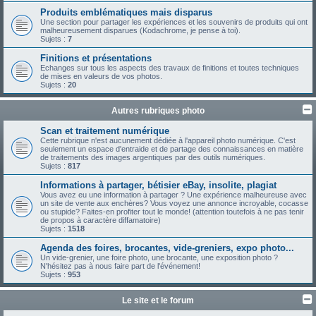
Produits emblématiques mais disparus
Une section pour partager les expériences et les souvenirs de produits qui ont
malheureusement disparues (Kodachrome, je pense à toi).
Sujets :
7
Finitions et présentations
Echanges sur tous les aspects des travaux de finitions et toutes techniques
de mises en valeurs de vos photos.
Sujets :
20
Autres rubriques photo
Scan et traitement numérique
Cette rubrique n'est aucunement dédiée à l'appareil photo numérique. C'est
seulement un espace d'entraide et de partage des connaissances en matière
de traitements des images argentiques par des outils numériques.
Sujets :
817
Informations à partager, bétisier eBay, insolite, plagiat
Vous avez eu une information à partager ? Une expérience malheureuse avec
un site de vente aux enchères? Vous voyez une annonce incroyable, cocasse
ou stupide? Faites-en profiter tout le monde! (attention toutefois à ne pas tenir
de propos à caractère diffamatoire)
Sujets :
1518
Agenda des foires, brocantes, vide-greniers, expo photo...
Un vide-grenier, une foire photo, une brocante, une exposition photo ?
N'hésitez pas à nous faire part de l'événement!
Sujets :
953
Le site et le forum