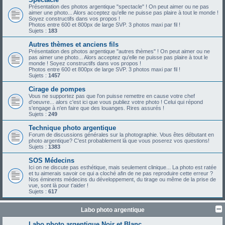
Présentation des photos argentique "spectacle" ! On peut aimer ou ne pas
aimer une photo... Alors acceptez qu'elle ne puisse pas plaire à tout le monde !
Soyez constructifs dans vos propos !
Photos entre 600 et 800px de large SVP. 3 photos maxi par fil !
Sujets :
183
Autres thèmes et anciens fils
Présentation des photos argentique "autres thèmes" ! On peut aimer ou ne
pas aimer une photo... Alors acceptez qu'elle ne puisse pas plaire à tout le
monde ! Soyez constructifs dans vos propos !
Photos entre 600 et 800px de large SVP. 3 photos maxi par fil !
Sujets :
1457
Cirage de pompes
Vous ne supportez pas que l'on puisse remettre en cause votre chef
d'oeuvre... alors c'est ici que vous publiez votre photo ! Celui qui répond
s'engage à n'en faire que des louanges. Rires assurés !
Sujets :
249
Technique photo argentique
Forum de discussions générales sur la photographie. Vous êtes débutant en
photo argentique? C'est probablement là que vous poserez vos questions!
Sujets :
1383
SOS Médecins
Ici on ne discute pas esthétique, mais seulement clinique... La photo est ratée
et tu aimerais savoir ce qui a cloché afin de ne pas reproduire cette erreur ?
Nos éminents médecins du développement, du tirage ou même de la prise de
vue, sont là pour t'aider !
Sujets :
617
Labo photo argentique
Labo photo argentique Noir et Blanc