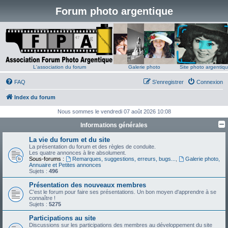
Forum photo argentique
L'association du forum
Galerie photo
Site photo argentiq
FAQ
S’enregistrer
Connexion
Index du forum
Nous sommes le vendredi 07 août 2026 10:08
Informations générales
La vie du forum et du site
La présentation du forum et des règles de conduite.
Les quatre annonces à lire absolument.
Sous-forums :
Remarques, suggestions, erreurs, bugs...
,
Galerie photo,
Annuaire et Petites annonces
Sujets :
496
Présentation des nouveaux membres
C'est le forum pour faire ses présentations. Un bon moyen d'apprendre à se
connaître !
Sujets :
5275
Participations au site
Discussions sur les participations des membres au développement du site