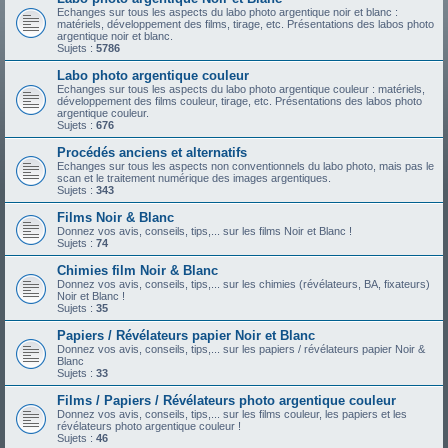
Echanges sur tous les aspects du labo photo argentique noir et blanc :
matériels, développement des films, tirage, etc. Présentations des labos photo
argentique noir et blanc.
Sujets :
5786
Labo photo argentique couleur
Echanges sur tous les aspects du labo photo argentique couleur : matériels,
développement des films couleur, tirage, etc. Présentations des labos photo
argentique couleur.
Sujets :
676
Procédés anciens et alternatifs
Echanges sur tous les aspects non conventionnels du labo photo, mais pas le
scan et le traitement numérique des images argentiques.
Sujets :
343
Films Noir & Blanc
Donnez vos avis, conseils, tips,... sur les films Noir et Blanc !
Sujets :
74
Chimies film Noir & Blanc
Donnez vos avis, conseils, tips,... sur les chimies (révélateurs, BA, fixateurs)
Noir et Blanc !
Sujets :
35
Papiers / Révélateurs papier Noir et Blanc
Donnez vos avis, conseils, tips,... sur les papiers / révélateurs papier Noir &
Blanc
Sujets :
33
Films / Papiers / Révélateurs photo argentique couleur
Donnez vos avis, conseils, tips,... sur les films couleur, les papiers et les
révélateurs photo argentique couleur !
Sujets :
46