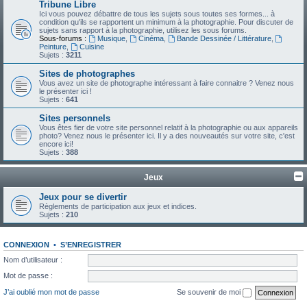
Tribune Libre
Ici vous pouvez débattre de tous les sujets sous toutes ses formes... à
condition qu'ils se rapportent un minimum à la photographie. Pour discuter de
sujets sans rapport à la photographie, utilisez les sous forums.
Sous-forums :
Musique
,
Cinéma
,
Bande Dessinée / Littérature
,
Peinture
,
Cuisine
Sujets :
3211
Sites de photographes
Vous avez un site de photographe intéressant à faire connaitre ? Venez nous
le présenter ici !
Sujets :
641
Sites personnels
Vous êtes fier de votre site personnel relatif à la photographie ou aux appareils
photo? Venez nous le présenter ici. Il y a des nouveautés sur votre site, c'est
encore ici!
Sujets :
388
Jeux
Jeux pour se divertir
Règlements de participation aux jeux et indices.
Sujets :
210
CONNEXION
•
S’ENREGISTRER
Nom d’utilisateur :
Mot de passe :
J’ai oublié mon mot de passe
Se souvenir de moi