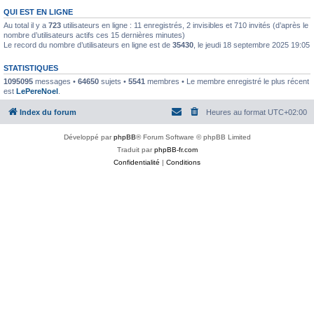
QUI EST EN LIGNE
Au total il y a
723
utilisateurs en ligne : 11 enregistrés, 2 invisibles et 710 invités (d’après le
nombre d’utilisateurs actifs ces 15 dernières minutes)
Le record du nombre d’utilisateurs en ligne est de
35430
, le jeudi 18 septembre 2025 19:05
STATISTIQUES
1095095
messages •
64650
sujets •
5541
membres • Le membre enregistré le plus récent
est
LePereNoel
.
Index du forum
Heures au format
UTC+02:00
Développé par
phpBB
® Forum Software © phpBB Limited
Traduit par
phpBB-fr.com
Confidentialité
|
Conditions