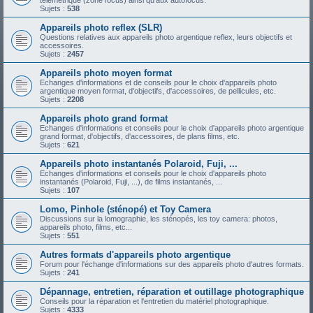
télémétrique (zone focus) ainsi qu'aux autofocus.
Sujets :
538
Appareils photo reflex (SLR)
Questions relatives aux appareils photo argentique reflex, leurs objectifs et
accessoires.
Sujets :
2457
Appareils photo moyen format
Echanges d'informations et de conseils pour le choix d'appareils photo
argentique moyen format, d'objectifs, d'accessoires, de pellicules, etc.
Sujets :
2208
Appareils photo grand format
Echanges d'informations et conseils pour le choix d'appareils photo argentique
grand format, d'objectifs, d'accessoires, de plans films, etc.
Sujets :
621
Appareils photo instantanés Polaroid, Fuji, ...
Echanges d'informations et conseils pour le choix d'appareils photo
instantanés (Polaroid, Fuji, ...), de films instantanés, ...
Sujets :
107
Lomo, Pinhole (sténopé) et Toy Camera
Discussions sur la lomographie, les sténopés, les toy camera: photos,
appareils photo, films, etc...
Sujets :
551
Autres formats d'appareils photo argentique
Forum pour l'échange d'informations sur des appareils photo d'autres formats.
Sujets :
241
Dépannage, entretien, réparation et outillage photographique
Conseils pour la réparation et l'entretien du matériel photographique.
Sujets :
4333