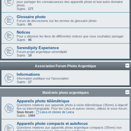
pour partager les connaissances des appareils photo et tout autre domaine
photo.
Sujets :
177
Glossaire photo
Forum de discussions sur les termes du glossaire photo
Sujets :
65
Notices
Pour y déposer les liens de différentes notices que vous souhaitez partager
Sujets :
96
Serendipity Experience
Forum projet argentique sérendipité
Sujets :
18
Association Forum Photo Argentique
Informations
Information publique sur l'association
Sujets :
17
Matériels photo argentiques
Appareils photo télémétrique
Questions relatives aux appareils photo à visée télémétrique (35mm) à objectif
fixe ou interchangeable. Pour les Leica et autres clones, utilisez le sous-forum.
Sous-forum :
Leica et clones de Leica
Sujets :
1984
Appareils photo compacts et autofocus
Questions relatives aux appareils photo argentique compacts (35mm) non