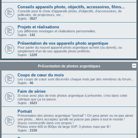
Conseils appareils photo, objectifs, accessoires, films...
Conseils pour le choix d'appareils photo, d'objectifs, d'accessoires, de
pellicules, de projecteurs, etc...
Sujets :
3627
Projets et réalisations
Les différents montages et réalisations personnelles.
Sujets :
142
Présentation de vos appareils photo argentique
Pour parler du nouvel appareil photo argentique acheté (ou donné), ou
simplement d'un de ses appareils photo préférés.
Sujets :
1229
Présentation de photos argentiques
Coups de cœur du mois
Les coups de cœur sont décernés chaque mois par des membres du forum...
Sujets :
46
Faim de séries
Si vous avez plus de trois photos argentique à présenter, c'est dans cette
rubrique que ça se passe.
Sujets :
1623
Portrait
Présentation des photos argentique "portrait" ! On peut aimer ou ne pas aimer
une photo... Alors acceptez qu'elle ne puisse pas plaire à tout le monde !
Soyez constructifs dans vos propos !
Photos entre 600 et 800px de large SVP. 3 photos maxi par fil !
Sujets :
2159