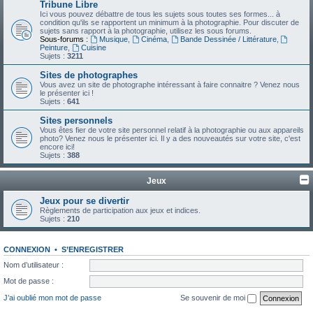
Tribune Libre
Ici vous pouvez débattre de tous les sujets sous toutes ses formes... à
condition qu'ils se rapportent un minimum à la photographie. Pour discuter de
sujets sans rapport à la photographie, utilisez les sous forums.
Sous-forums :
Musique
,
Cinéma
,
Bande Dessinée / Littérature
,
Peinture
,
Cuisine
Sujets :
3211
Sites de photographes
Vous avez un site de photographe intéressant à faire connaitre ? Venez nous
le présenter ici !
Sujets :
641
Sites personnels
Vous êtes fier de votre site personnel relatif à la photographie ou aux appareils
photo? Venez nous le présenter ici. Il y a des nouveautés sur votre site, c'est
encore ici!
Sujets :
388
Jeux
Jeux pour se divertir
Règlements de participation aux jeux et indices.
Sujets :
210
CONNEXION
•
S’ENREGISTRER
Nom d’utilisateur :
Mot de passe :
J’ai oublié mon mot de passe
Se souvenir de moi