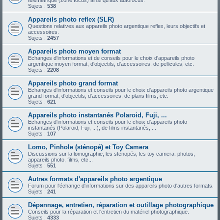
télémétrique (zone focus) ainsi qu'aux autofocus.
Sujets :
538
Appareils photo reflex (SLR)
Questions relatives aux appareils photo argentique reflex, leurs objectifs et
accessoires.
Sujets :
2457
Appareils photo moyen format
Echanges d'informations et de conseils pour le choix d'appareils photo
argentique moyen format, d'objectifs, d'accessoires, de pellicules, etc.
Sujets :
2208
Appareils photo grand format
Echanges d'informations et conseils pour le choix d'appareils photo argentique
grand format, d'objectifs, d'accessoires, de plans films, etc.
Sujets :
621
Appareils photo instantanés Polaroid, Fuji, ...
Echanges d'informations et conseils pour le choix d'appareils photo
instantanés (Polaroid, Fuji, ...), de films instantanés, ...
Sujets :
107
Lomo, Pinhole (sténopé) et Toy Camera
Discussions sur la lomographie, les sténopés, les toy camera: photos,
appareils photo, films, etc...
Sujets :
551
Autres formats d'appareils photo argentique
Forum pour l'échange d'informations sur des appareils photo d'autres formats.
Sujets :
241
Dépannage, entretien, réparation et outillage photographique
Conseils pour la réparation et l'entretien du matériel photographique.
Sujets :
4333