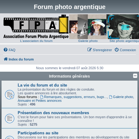
Forum photo argentique
L'association du forum
Galerie photo
Site photo argentiq
FAQ
S’enregistrer
Connexion
Index du forum
Nous sommes le vendredi 07 août 2026 5:30
Informations générales
La vie du forum et du site
La présentation du forum et des règles de conduite.
Les quatre annonces à lire absolument.
Sous-forums :
Remarques, suggestions, erreurs, bugs...
,
Galerie photo,
Annuaire et Petites annonces
Sujets :
496
Présentation des nouveaux membres
C'est le forum pour faire ses présentations. Un bon moyen d'apprendre à se
connaître !
Sujets :
5275
Participations au site
Discussions sur les participations des membres au développement du site