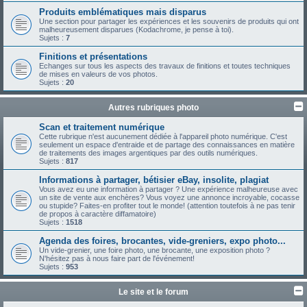
Produits emblématiques mais disparus
Une section pour partager les expériences et les souvenirs de produits qui ont
malheureusement disparues (Kodachrome, je pense à toi).
Sujets :
7
Finitions et présentations
Echanges sur tous les aspects des travaux de finitions et toutes techniques
de mises en valeurs de vos photos.
Sujets :
20
Autres rubriques photo
Scan et traitement numérique
Cette rubrique n'est aucunement dédiée à l'appareil photo numérique. C'est
seulement un espace d'entraide et de partage des connaissances en matière
de traitements des images argentiques par des outils numériques.
Sujets :
817
Informations à partager, bétisier eBay, insolite, plagiat
Vous avez eu une information à partager ? Une expérience malheureuse avec
un site de vente aux enchères? Vous voyez une annonce incroyable, cocasse
ou stupide? Faites-en profiter tout le monde! (attention toutefois à ne pas tenir
de propos à caractère diffamatoire)
Sujets :
1518
Agenda des foires, brocantes, vide-greniers, expo photo...
Un vide-grenier, une foire photo, une brocante, une exposition photo ?
N'hésitez pas à nous faire part de l'événement!
Sujets :
953
Le site et le forum