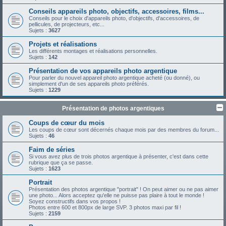
Conseils appareils photo, objectifs, accessoires, films...
Conseils pour le choix d'appareils photo, d'objectifs, d'accessoires, de
pellicules, de projecteurs, etc...
Sujets :
3627
Projets et réalisations
Les différents montages et réalisations personnelles.
Sujets :
142
Présentation de vos appareils photo argentique
Pour parler du nouvel appareil photo argentique acheté (ou donné), ou
simplement d'un de ses appareils photo préférés.
Sujets :
1229
Présentation de photos argentiques
Coups de cœur du mois
Les coups de cœur sont décernés chaque mois par des membres du forum...
Sujets :
46
Faim de séries
Si vous avez plus de trois photos argentique à présenter, c'est dans cette
rubrique que ça se passe.
Sujets :
1623
Portrait
Présentation des photos argentique "portrait" ! On peut aimer ou ne pas aimer
une photo... Alors acceptez qu'elle ne puisse pas plaire à tout le monde !
Soyez constructifs dans vos propos !
Photos entre 600 et 800px de large SVP. 3 photos maxi par fil !
Sujets :
2159