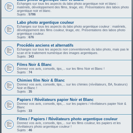
Echanges sur tous les aspects du labo photo argentique noir et blanc :
matériels, développement des films, tirage, etc. Présentations des labos photo
argentique noir et blanc.
Sujets :
5786
Labo photo argentique couleur
Echanges sur tous les aspects du labo photo argentique couleur : matériels,
développement des films couleur, tirage, etc. Présentations des labos photo
argentique couleur.
Sujets :
676
Procédés anciens et alternatifs
Echanges sur tous les aspects non conventionnels du labo photo, mais pas le
scan et le traitement numérique des images argentiques.
Sujets :
343
Films Noir & Blanc
Donnez vos avis, conseils, tips,... sur les films Noir et Blanc !
Sujets :
74
Chimies film Noir & Blanc
Donnez vos avis, conseils, tips,... sur les chimies (révélateurs, BA, fixateurs)
Noir et Blanc !
Sujets :
35
Papiers / Révélateurs papier Noir et Blanc
Donnez vos avis, conseils, tips,... sur les papiers / révélateurs papier Noir &
Blanc
Sujets :
33
Films / Papiers / Révélateurs photo argentique couleur
Donnez vos avis, conseils, tips,... sur les films couleur, les papiers et les
révélateurs photo argentique couleur !
Sujets :
46