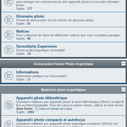
pour partager les connaissances des appareils photo et tout autre domaine
photo.
Sujets :
177
Glossaire photo
Forum de discussions sur les termes du glossaire photo
Sujets :
65
Notices
Pour y déposer les liens de différentes notices que vous souhaitez partager
Sujets :
96
Serendipity Experience
Forum projet argentique sérendipité
Sujets :
18
Association Forum Photo Argentique
Informations
Information publique sur l'association
Sujets :
17
Matériels photo argentiques
Appareils photo télémétrique
Questions relatives aux appareils photo à visée télémétrique (35mm) à objectif
fixe ou interchangeable. Pour les Leica et autres clones, utilisez le sous-forum.
Sous-forum :
Leica et clones de Leica
Sujets :
1984
Appareils photo compacts et autofocus
Questions relatives aux appareils photo argentique compacts (35mm) non