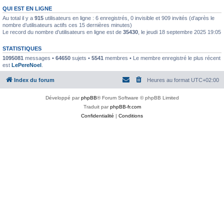
QUI EST EN LIGNE
Au total il y a
915
utilisateurs en ligne : 6 enregistrés, 0 invisible et 909 invités (d’après le
nombre d’utilisateurs actifs ces 15 dernières minutes)
Le record du nombre d’utilisateurs en ligne est de
35430
, le jeudi 18 septembre 2025 19:05
STATISTIQUES
1095081
messages •
64650
sujets •
5541
membres • Le membre enregistré le plus récent
est
LePereNoel
.
Index du forum
Heures au format
UTC+02:00
Développé par
phpBB
® Forum Software © phpBB Limited
Traduit par
phpBB-fr.com
Confidentialité
|
Conditions