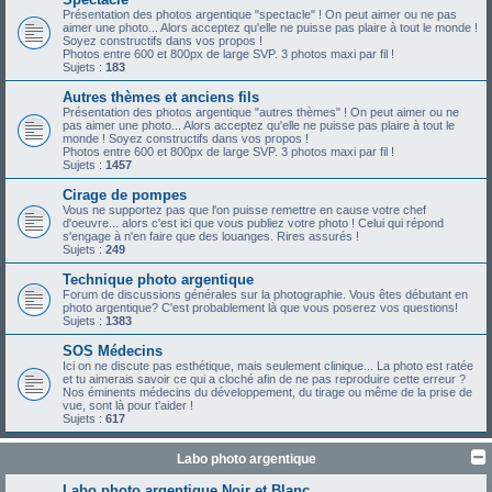
Présentation des photos argentique "spectacle" ! On peut aimer ou ne pas
aimer une photo... Alors acceptez qu'elle ne puisse pas plaire à tout le monde !
Soyez constructifs dans vos propos !
Photos entre 600 et 800px de large SVP. 3 photos maxi par fil !
Sujets :
183
Autres thèmes et anciens fils
Présentation des photos argentique "autres thèmes" ! On peut aimer ou ne
pas aimer une photo... Alors acceptez qu'elle ne puisse pas plaire à tout le
monde ! Soyez constructifs dans vos propos !
Photos entre 600 et 800px de large SVP. 3 photos maxi par fil !
Sujets :
1457
Cirage de pompes
Vous ne supportez pas que l'on puisse remettre en cause votre chef
d'oeuvre... alors c'est ici que vous publiez votre photo ! Celui qui répond
s'engage à n'en faire que des louanges. Rires assurés !
Sujets :
249
Technique photo argentique
Forum de discussions générales sur la photographie. Vous êtes débutant en
photo argentique? C'est probablement là que vous poserez vos questions!
Sujets :
1383
SOS Médecins
Ici on ne discute pas esthétique, mais seulement clinique... La photo est ratée
et tu aimerais savoir ce qui a cloché afin de ne pas reproduire cette erreur ?
Nos éminents médecins du développement, du tirage ou même de la prise de
vue, sont là pour t'aider !
Sujets :
617
Labo photo argentique
Labo photo argentique Noir et Blanc