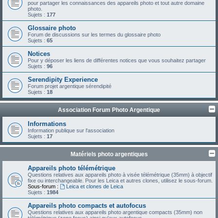
pour partager les connaissances des appareils photo et tout autre domaine
photo.
Sujets :
177
Glossaire photo
Forum de discussions sur les termes du glossaire photo
Sujets :
65
Notices
Pour y déposer les liens de différentes notices que vous souhaitez partager
Sujets :
96
Serendipity Experience
Forum projet argentique sérendipité
Sujets :
18
Association Forum Photo Argentique
Informations
Information publique sur l'association
Sujets :
17
Matériels photo argentiques
Appareils photo télémétrique
Questions relatives aux appareils photo à visée télémétrique (35mm) à objectif
fixe ou interchangeable. Pour les Leica et autres clones, utilisez le sous-forum.
Sous-forum :
Leica et clones de Leica
Sujets :
1984
Appareils photo compacts et autofocus
Questions relatives aux appareils photo argentique compacts (35mm) non