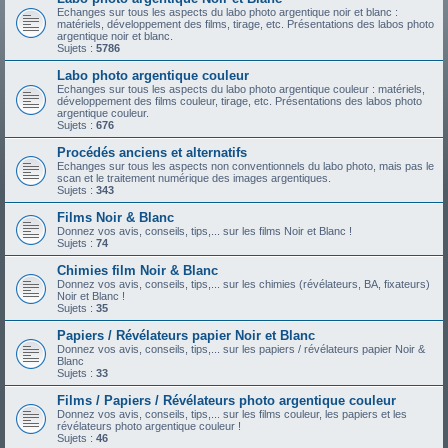
Echanges sur tous les aspects du labo photo argentique noir et blanc :
matériels, développement des films, tirage, etc. Présentations des labos photo
argentique noir et blanc.
Sujets :
5786
Labo photo argentique couleur
Echanges sur tous les aspects du labo photo argentique couleur : matériels,
développement des films couleur, tirage, etc. Présentations des labos photo
argentique couleur.
Sujets :
676
Procédés anciens et alternatifs
Echanges sur tous les aspects non conventionnels du labo photo, mais pas le
scan et le traitement numérique des images argentiques.
Sujets :
343
Films Noir & Blanc
Donnez vos avis, conseils, tips,... sur les films Noir et Blanc !
Sujets :
74
Chimies film Noir & Blanc
Donnez vos avis, conseils, tips,... sur les chimies (révélateurs, BA, fixateurs)
Noir et Blanc !
Sujets :
35
Papiers / Révélateurs papier Noir et Blanc
Donnez vos avis, conseils, tips,... sur les papiers / révélateurs papier Noir &
Blanc
Sujets :
33
Films / Papiers / Révélateurs photo argentique couleur
Donnez vos avis, conseils, tips,... sur les films couleur, les papiers et les
révélateurs photo argentique couleur !
Sujets :
46