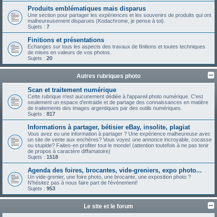
Produits emblématiques mais disparus
Une section pour partager les expériences et les souvenirs de produits qui ont
malheureusement disparues (Kodachrome, je pense à toi).
Sujets :
7
Finitions et présentations
Echanges sur tous les aspects des travaux de finitions et toutes techniques
de mises en valeurs de vos photos.
Sujets :
20
Autres rubriques photo
Scan et traitement numérique
Cette rubrique n'est aucunement dédiée à l'appareil photo numérique. C'est
seulement un espace d'entraide et de partage des connaissances en matière
de traitements des images argentiques par des outils numériques.
Sujets :
817
Informations à partager, bétisier eBay, insolite, plagiat
Vous avez eu une information à partager ? Une expérience malheureuse avec
un site de vente aux enchères? Vous voyez une annonce incroyable, cocasse
ou stupide? Faites-en profiter tout le monde! (attention toutefois à ne pas tenir
de propos à caractère diffamatoire)
Sujets :
1518
Agenda des foires, brocantes, vide-greniers, expo photo...
Un vide-grenier, une foire photo, une brocante, une exposition photo ?
N'hésitez pas à nous faire part de l'événement!
Sujets :
953
Le site et le forum