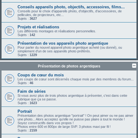
Conseils appareils photo, objectifs, accessoires, films...
Conseils pour le choix d'appareils photo, d'objectifs, d'accessoires, de
pellicules, de projecteurs, etc...
Sujets :
3627
Projets et réalisations
Les différents montages et réalisations personnelles.
Sujets :
142
Présentation de vos appareils photo argentique
Pour parler du nouvel appareil photo argentique acheté (ou donné), ou
simplement d'un de ses appareils photo préférés.
Sujets :
1229
Présentation de photos argentiques
Coups de cœur du mois
Les coups de cœur sont décernés chaque mois par des membres du forum...
Sujets :
46
Faim de séries
Si vous avez plus de trois photos argentique à présenter, c'est dans cette
rubrique que ça se passe.
Sujets :
1623
Portrait
Présentation des photos argentique "portrait" ! On peut aimer ou ne pas aimer
une photo... Alors acceptez qu'elle ne puisse pas plaire à tout le monde !
Soyez constructifs dans vos propos !
Photos entre 600 et 800px de large SVP. 3 photos maxi par fil !
Sujets :
2159