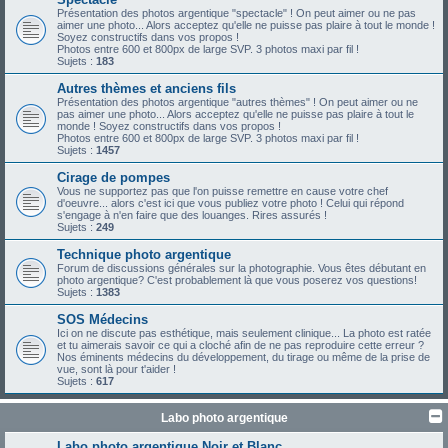
Présentation des photos argentique "spectacle" ! On peut aimer ou ne pas
aimer une photo... Alors acceptez qu'elle ne puisse pas plaire à tout le monde !
Soyez constructifs dans vos propos !
Photos entre 600 et 800px de large SVP. 3 photos maxi par fil !
Sujets :
183
Autres thèmes et anciens fils
Présentation des photos argentique "autres thèmes" ! On peut aimer ou ne
pas aimer une photo... Alors acceptez qu'elle ne puisse pas plaire à tout le
monde ! Soyez constructifs dans vos propos !
Photos entre 600 et 800px de large SVP. 3 photos maxi par fil !
Sujets :
1457
Cirage de pompes
Vous ne supportez pas que l'on puisse remettre en cause votre chef
d'oeuvre... alors c'est ici que vous publiez votre photo ! Celui qui répond
s'engage à n'en faire que des louanges. Rires assurés !
Sujets :
249
Technique photo argentique
Forum de discussions générales sur la photographie. Vous êtes débutant en
photo argentique? C'est probablement là que vous poserez vos questions!
Sujets :
1383
SOS Médecins
Ici on ne discute pas esthétique, mais seulement clinique... La photo est ratée
et tu aimerais savoir ce qui a cloché afin de ne pas reproduire cette erreur ?
Nos éminents médecins du développement, du tirage ou même de la prise de
vue, sont là pour t'aider !
Sujets :
617
Labo photo argentique
Labo photo argentique Noir et Blanc