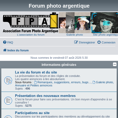
Forum photo argentique
L'association du forum
Galerie photo
Site photo argentiq
FAQ
S’enregistrer
Connexion
Index du forum
Nous sommes le vendredi 07 août 2026 5:30
Informations générales
La vie du forum et du site
La présentation du forum et des règles de conduite.
Les quatre annonces à lire absolument.
Sous-forums :
Remarques, suggestions, erreurs, bugs...
,
Galerie photo,
Annuaire et Petites annonces
Sujets :
496
Présentation des nouveaux membres
C'est le forum pour faire ses présentations. Un bon moyen d'apprendre à se
connaître !
Sujets :
5275
Participations au site
Discussions sur les participations des membres au développement du site