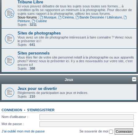
Tribune Libre
Ici vous pouvez débattre de tous les sujets sous toutes ses formes... à
condition qu'ils se rapportent un minimum à la photographie. Pour discuter de
sujets sans rapport à la photographie, utilisez les sous forums.
Sous-forums :
Musique
,
Cinéma
,
Bande Dessinée / Littérature
,
Peinture
,
Cuisine
Sujets :
3211
Sites de photographes
Vous avez un site de photographe intéressant à faire connaitre ? Venez nous
le présenter ici !
Sujets :
641
Sites personnels
Vous êtes fier de votre site personnel relatif à la photographie ou aux appareils
photo? Venez nous le présenter ici. Il y a des nouveautés sur votre site, c'est
encore ici!
Sujets :
388
Jeux
Jeux pour se divertir
Règlements de participation aux jeux et indices.
Sujets :
210
CONNEXION
•
S’ENREGISTRER
Nom d’utilisateur :
Mot de passe :
J’ai oublié mon mot de passe
Se souvenir de moi