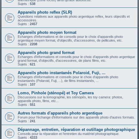
télémétrique (zone focus) ainsi qu'aux autofocus.
Sujets :
538
Appareils photo reflex (SLR)
Questions relatives aux appareils photo argentique reflex, leurs objectifs et
accessoires.
Sujets :
2457
Appareils photo moyen format
Echanges d'informations et de conseils pour le choix d'appareils photo
argentique moyen format, d'objectifs, d'accessoires, de pellicules, etc.
Sujets :
2208
Appareils photo grand format
Echanges d'informations et conseils pour le choix d'appareils photo argentique
grand format, d'objectifs, d'accessoires, de plans films, etc.
Sujets :
621
Appareils photo instantanés Polaroid, Fuji, ...
Echanges d'informations et conseils pour le choix d'appareils photo
instantanés (Polaroid, Fuji, ...), de films instantanés, ...
Sujets :
107
Lomo, Pinhole (sténopé) et Toy Camera
Discussions sur la lomographie, les sténopés, les toy camera: photos,
appareils photo, films, etc...
Sujets :
551
Autres formats d'appareils photo argentique
Forum pour l'échange d'informations sur des appareils photo d'autres formats.
Sujets :
241
Dépannage, entretien, réparation et outillage photographique
Conseils pour la réparation et l'entretien du matériel photographique.
Sujets :
4333