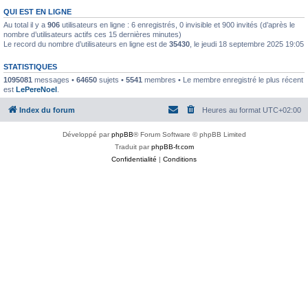
QUI EST EN LIGNE
Au total il y a
906
utilisateurs en ligne : 6 enregistrés, 0 invisible et 900 invités (d’après le
nombre d’utilisateurs actifs ces 15 dernières minutes)
Le record du nombre d’utilisateurs en ligne est de
35430
, le jeudi 18 septembre 2025 19:05
STATISTIQUES
1095081
messages •
64650
sujets •
5541
membres • Le membre enregistré le plus récent
est
LePereNoel
.
Index du forum
Heures au format
UTC+02:00
Développé par
phpBB
® Forum Software © phpBB Limited
Traduit par
phpBB-fr.com
Confidentialité
|
Conditions