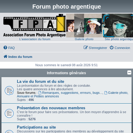
Forum photo argentique
L'association du forum
Galerie photo
Site photo argentiq
FAQ
S’enregistrer
Connexion
Index du forum
Nous sommes le samedi 08 août 2026 9:51
Informations générales
La vie du forum et du site
La présentation du forum et des règles de conduite.
Les quatre annonces à lire absolument.
Sous-forums :
Remarques, suggestions, erreurs, bugs...
,
Galerie photo,
Annuaire et Petites annonces
Sujets :
496
Présentation des nouveaux membres
C'est le forum pour faire ses présentations. Un bon moyen d'apprendre à se
connaître !
Sujets :
5276
Participations au site
Discussions sur les participations des membres au développement du site