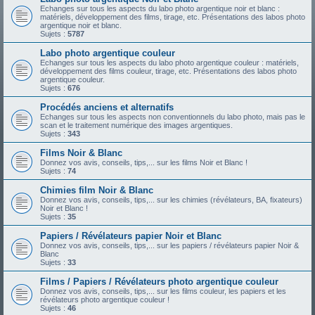
Echanges sur tous les aspects du labo photo argentique noir et blanc :
matériels, développement des films, tirage, etc. Présentations des labos photo
argentique noir et blanc.
Sujets :
5787
Labo photo argentique couleur
Echanges sur tous les aspects du labo photo argentique couleur : matériels,
développement des films couleur, tirage, etc. Présentations des labos photo
argentique couleur.
Sujets :
676
Procédés anciens et alternatifs
Echanges sur tous les aspects non conventionnels du labo photo, mais pas le
scan et le traitement numérique des images argentiques.
Sujets :
343
Films Noir & Blanc
Donnez vos avis, conseils, tips,... sur les films Noir et Blanc !
Sujets :
74
Chimies film Noir & Blanc
Donnez vos avis, conseils, tips,... sur les chimies (révélateurs, BA, fixateurs)
Noir et Blanc !
Sujets :
35
Papiers / Révélateurs papier Noir et Blanc
Donnez vos avis, conseils, tips,... sur les papiers / révélateurs papier Noir &
Blanc
Sujets :
33
Films / Papiers / Révélateurs photo argentique couleur
Donnez vos avis, conseils, tips,... sur les films couleur, les papiers et les
révélateurs photo argentique couleur !
Sujets :
46