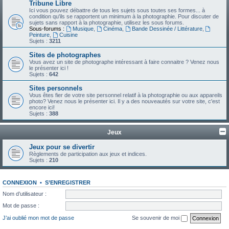
Tribune Libre
Ici vous pouvez débattre de tous les sujets sous toutes ses formes... à
condition qu'ils se rapportent un minimum à la photographie. Pour discuter de
sujets sans rapport à la photographie, utilisez les sous forums.
Sous-forums :
Musique
,
Cinéma
,
Bande Dessinée / Littérature
,
Peinture
,
Cuisine
Sujets :
3211
Sites de photographes
Vous avez un site de photographe intéressant à faire connaitre ? Venez nous
le présenter ici !
Sujets :
642
Sites personnels
Vous êtes fier de votre site personnel relatif à la photographie ou aux appareils
photo? Venez nous le présenter ici. Il y a des nouveautés sur votre site, c'est
encore ici!
Sujets :
388
Jeux
Jeux pour se divertir
Règlements de participation aux jeux et indices.
Sujets :
210
CONNEXION
•
S’ENREGISTRER
Nom d’utilisateur :
Mot de passe :
J’ai oublié mon mot de passe
Se souvenir de moi