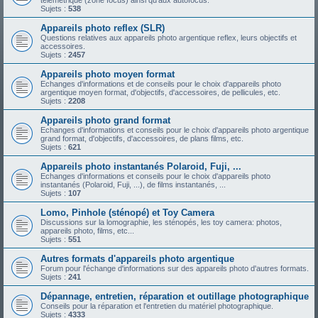
télémétrique (zone focus) ainsi qu'aux autofocus.
Sujets :
538
Appareils photo reflex (SLR)
Questions relatives aux appareils photo argentique reflex, leurs objectifs et
accessoires.
Sujets :
2457
Appareils photo moyen format
Echanges d'informations et de conseils pour le choix d'appareils photo
argentique moyen format, d'objectifs, d'accessoires, de pellicules, etc.
Sujets :
2208
Appareils photo grand format
Echanges d'informations et conseils pour le choix d'appareils photo argentique
grand format, d'objectifs, d'accessoires, de plans films, etc.
Sujets :
621
Appareils photo instantanés Polaroid, Fuji, ...
Echanges d'informations et conseils pour le choix d'appareils photo
instantanés (Polaroid, Fuji, ...), de films instantanés, ...
Sujets :
107
Lomo, Pinhole (sténopé) et Toy Camera
Discussions sur la lomographie, les sténopés, les toy camera: photos,
appareils photo, films, etc...
Sujets :
551
Autres formats d'appareils photo argentique
Forum pour l'échange d'informations sur des appareils photo d'autres formats.
Sujets :
241
Dépannage, entretien, réparation et outillage photographique
Conseils pour la réparation et l'entretien du matériel photographique.
Sujets :
4333