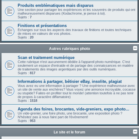
Produits emblématiques mais disparus
Une section pour partager les expériences et les souvenirs de produits qui ont
malheureusement disparues (Kodachrome, je pense à toi).
Sujets :
7
Finitions et présentations
Echanges sur tous les aspects des travaux de finitions et toutes techniques
de mises en valeurs de vos photos.
Sujets :
20
Autres rubriques photo
Scan et traitement numérique
Cette rubrique n'est aucunement dédiée à l'appareil photo numérique. C'est
seulement un espace d'entraide et de partage des connaissances en matière
de traitements des images argentiques par des outils numériques.
Sujets :
817
Informations à partager, bétisier eBay, insolite, plagiat
Vous avez eu une information à partager ? Une expérience malheureuse avec
un site de vente aux enchères? Vous voyez une annonce incroyable, cocasse
ou stupide? Faites-en profiter tout le monde! (attention toutefois à ne pas tenir
de propos à caractère diffamatoire)
Sujets :
1518
Agenda des foires, brocantes, vide-greniers, expo photo...
Un vide-grenier, une foire photo, une brocante, une exposition photo ?
N'hésitez pas à nous faire part de l'événement!
Sujets :
953
Le site et le forum