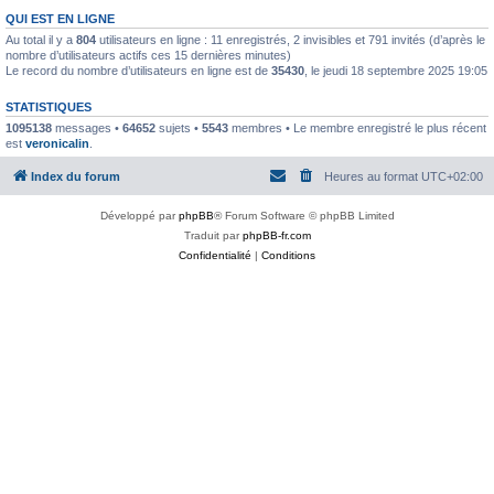
QUI EST EN LIGNE
Au total il y a
804
utilisateurs en ligne : 11 enregistrés, 2 invisibles et 791 invités (d’après le
nombre d’utilisateurs actifs ces 15 dernières minutes)
Le record du nombre d’utilisateurs en ligne est de
35430
, le jeudi 18 septembre 2025 19:05
STATISTIQUES
1095138
messages •
64652
sujets •
5543
membres • Le membre enregistré le plus récent
est
veronicalin
.
Index du forum
Heures au format
UTC+02:00
Développé par
phpBB
® Forum Software © phpBB Limited
Traduit par
phpBB-fr.com
Confidentialité
|
Conditions