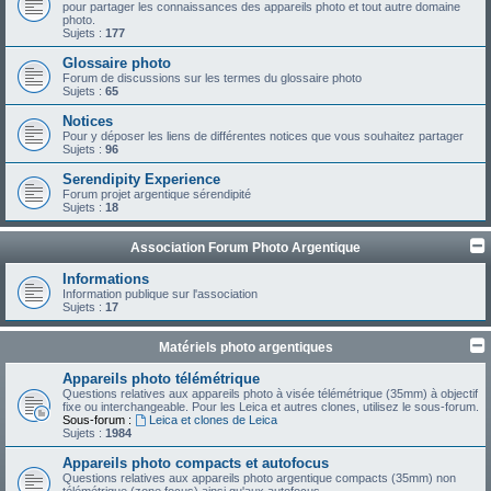
pour partager les connaissances des appareils photo et tout autre domaine
photo.
Sujets :
177
Glossaire photo
Forum de discussions sur les termes du glossaire photo
Sujets :
65
Notices
Pour y déposer les liens de différentes notices que vous souhaitez partager
Sujets :
96
Serendipity Experience
Forum projet argentique sérendipité
Sujets :
18
Association Forum Photo Argentique
Informations
Information publique sur l'association
Sujets :
17
Matériels photo argentiques
Appareils photo télémétrique
Questions relatives aux appareils photo à visée télémétrique (35mm) à objectif
fixe ou interchangeable. Pour les Leica et autres clones, utilisez le sous-forum.
Sous-forum :
Leica et clones de Leica
Sujets :
1984
Appareils photo compacts et autofocus
Questions relatives aux appareils photo argentique compacts (35mm) non