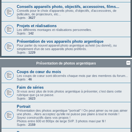
Conseils appareils photo, objectifs, accessoires, films...
Conseils pour le choix d'appareils photo, d'objectifs, d'accessoires, de
pellicules, de projecteurs, etc...
Sujets :
3627
Projets et réalisations
Les différents montages et réalisations personnelles.
Sujets :
142
Présentation de vos appareils photo argentique
Pour parler du nouvel appareil photo argentique acheté (ou donné), ou
simplement d'un de ses appareils photo préférés.
Sujets :
1229
Présentation de photos argentiques
Coups de cœur du mois
Les coups de cœur sont décernés chaque mois par des membres du forum...
Sujets :
46
Faim de séries
Si vous avez plus de trois photos argentique à présenter, c'est dans cette
rubrique que ça se passe.
Sujets :
1623
Portrait
Présentation des photos argentique "portrait" ! On peut aimer ou ne pas aimer
une photo... Alors acceptez qu'elle ne puisse pas plaire à tout le monde !
Soyez constructifs dans vos propos !
Photos entre 600 et 800px de large SVP. 3 photos maxi par fil !
Sujets :
2159