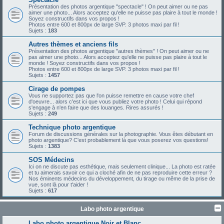
Présentation des photos argentique "spectacle" ! On peut aimer ou ne pas
aimer une photo... Alors acceptez qu'elle ne puisse pas plaire à tout le monde !
Soyez constructifs dans vos propos !
Photos entre 600 et 800px de large SVP. 3 photos maxi par fil !
Sujets :
183
Autres thèmes et anciens fils
Présentation des photos argentique "autres thèmes" ! On peut aimer ou ne
pas aimer une photo... Alors acceptez qu'elle ne puisse pas plaire à tout le
monde ! Soyez constructifs dans vos propos !
Photos entre 600 et 800px de large SVP. 3 photos maxi par fil !
Sujets :
1457
Cirage de pompes
Vous ne supportez pas que l'on puisse remettre en cause votre chef
d'oeuvre... alors c'est ici que vous publiez votre photo ! Celui qui répond
s'engage à n'en faire que des louanges. Rires assurés !
Sujets :
249
Technique photo argentique
Forum de discussions générales sur la photographie. Vous êtes débutant en
photo argentique? C'est probablement là que vous poserez vos questions!
Sujets :
1383
SOS Médecins
Ici on ne discute pas esthétique, mais seulement clinique... La photo est ratée
et tu aimerais savoir ce qui a cloché afin de ne pas reproduire cette erreur ?
Nos éminents médecins du développement, du tirage ou même de la prise de
vue, sont là pour t'aider !
Sujets :
617
Labo photo argentique
Labo photo argentique Noir et Blanc