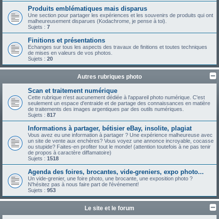
Produits emblématiques mais disparus
Une section pour partager les expériences et les souvenirs de produits qui ont
malheureusement disparues (Kodachrome, je pense à toi).
Sujets :
7
Finitions et présentations
Echanges sur tous les aspects des travaux de finitions et toutes techniques
de mises en valeurs de vos photos.
Sujets :
20
Autres rubriques photo
Scan et traitement numérique
Cette rubrique n'est aucunement dédiée à l'appareil photo numérique. C'est
seulement un espace d'entraide et de partage des connaissances en matière
de traitements des images argentiques par des outils numériques.
Sujets :
817
Informations à partager, bétisier eBay, insolite, plagiat
Vous avez eu une information à partager ? Une expérience malheureuse avec
un site de vente aux enchères? Vous voyez une annonce incroyable, cocasse
ou stupide? Faites-en profiter tout le monde! (attention toutefois à ne pas tenir
de propos à caractère diffamatoire)
Sujets :
1518
Agenda des foires, brocantes, vide-greniers, expo photo...
Un vide-grenier, une foire photo, une brocante, une exposition photo ?
N'hésitez pas à nous faire part de l'événement!
Sujets :
953
Le site et le forum