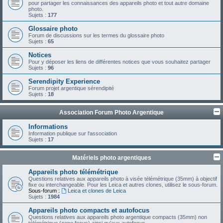
pour partager les connaissances des appareils photo et tout autre domaine
photo.
Sujets :
177
Glossaire photo
Forum de discussions sur les termes du glossaire photo
Sujets :
65
Notices
Pour y déposer les liens de différentes notices que vous souhaitez partager
Sujets :
96
Serendipity Experience
Forum projet argentique sérendipité
Sujets :
18
Association Forum Photo Argentique
Informations
Information publique sur l'association
Sujets :
17
Matériels photo argentiques
Appareils photo télémétrique
Questions relatives aux appareils photo à visée télémétrique (35mm) à objectif
fixe ou interchangeable. Pour les Leica et autres clones, utilisez le sous-forum.
Sous-forum :
Leica et clones de Leica
Sujets :
1984
Appareils photo compacts et autofocus
Questions relatives aux appareils photo argentique compacts (35mm) non