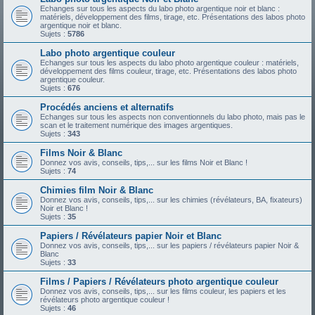
Echanges sur tous les aspects du labo photo argentique noir et blanc :
matériels, développement des films, tirage, etc. Présentations des labos photo
argentique noir et blanc.
Sujets :
5786
Labo photo argentique couleur
Echanges sur tous les aspects du labo photo argentique couleur : matériels,
développement des films couleur, tirage, etc. Présentations des labos photo
argentique couleur.
Sujets :
676
Procédés anciens et alternatifs
Echanges sur tous les aspects non conventionnels du labo photo, mais pas le
scan et le traitement numérique des images argentiques.
Sujets :
343
Films Noir & Blanc
Donnez vos avis, conseils, tips,... sur les films Noir et Blanc !
Sujets :
74
Chimies film Noir & Blanc
Donnez vos avis, conseils, tips,... sur les chimies (révélateurs, BA, fixateurs)
Noir et Blanc !
Sujets :
35
Papiers / Révélateurs papier Noir et Blanc
Donnez vos avis, conseils, tips,... sur les papiers / révélateurs papier Noir &
Blanc
Sujets :
33
Films / Papiers / Révélateurs photo argentique couleur
Donnez vos avis, conseils, tips,... sur les films couleur, les papiers et les
révélateurs photo argentique couleur !
Sujets :
46