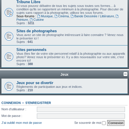
Tribune Libre
Ici vous pouvez débattre de tous les sujets sous toutes ses formes... à
condition qu'ils se rapportent un minimum à la photographie. Pour discuter de
sujets sans rapport à la photographie, utilisez les sous forums.
Sous-forums :
Musique
,
Cinéma
,
Bande Dessinée / Littérature
,
Peinture
,
Cuisine
Sujets :
3211
Sites de photographes
Vous avez un site de photographe intéressant à faire connaitre ? Venez nous
le présenter ici !
Sujets :
641
Sites personnels
Vous êtes fier de votre site personnel relatif à la photographie ou aux appareils
photo? Venez nous le présenter ici. Il y a des nouveautés sur votre site, c'est
encore ici!
Sujets :
388
Jeux
Jeux pour se divertir
Règlements de participation aux jeux et indices.
Sujets :
210
CONNEXION
•
S’ENREGISTRER
Nom d’utilisateur :
Mot de passe :
J’ai oublié mon mot de passe
Se souvenir de moi