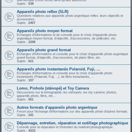
télémétrique (zone focus) ainsi qu'aux autofocus.
Sujets :
538
Appareils photo reflex (SLR)
Questions relatives aux appareils photo argentique reflex, leurs objectifs et
accessoires.
Sujets :
2457
Appareils photo moyen format
Echanges d'informations et de conseils pour le choix d'appareils photo
argentique moyen format, d'objectifs, d'accessoires, de pellicules, etc.
Sujets :
2208
Appareils photo grand format
Echanges d'informations et conseils pour le choix d'appareils photo argentique
grand format, d'objectifs, d'accessoires, de plans films, etc.
Sujets :
621
Appareils photo instantanés Polaroid, Fuji, ...
Echanges d'informations et conseils pour le choix d'appareils photo
instantanés (Polaroid, Fuji, ...), de films instantanés, ...
Sujets :
107
Lomo, Pinhole (sténopé) et Toy Camera
Discussions sur la lomographie, les sténopés, les toy camera: photos,
appareils photo, films, etc...
Sujets :
551
Autres formats d'appareils photo argentique
Forum pour l'échange d'informations sur des appareils photo d'autres formats.
Sujets :
241
Dépannage, entretien, réparation et outillage photographique
Conseils pour la réparation et l'entretien du matériel photographique.
Sujets :
4333