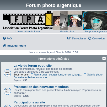
Forum photo argentique
L'association du forum
Galerie photo
Site photo argentiq
FAQ
S’enregistrer
Connexion
Index du forum
Nous sommes le jeudi 06 août 2026 13:58
Informations générales
La vie du forum et du site
La présentation du forum et des règles de conduite.
Les quatre annonces à lire absolument.
Sous-forums :
Remarques, suggestions, erreurs, bugs...
,
Galerie photo,
Annuaire et Petites annonces
Sujets :
496
Présentation des nouveaux membres
C'est le forum pour faire ses présentations. Un bon moyen d'apprendre à se
connaître !
Sujets :
5275
Participations au site
Discussions sur les participations des membres au développement du site