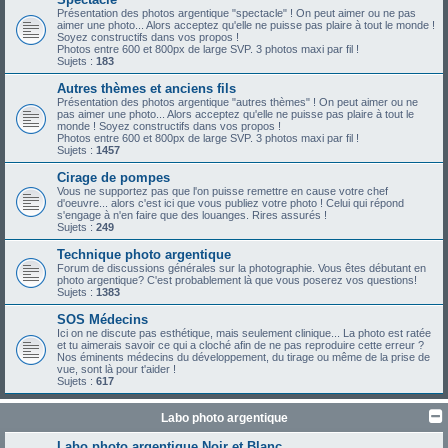
Présentation des photos argentique "spectacle" ! On peut aimer ou ne pas
aimer une photo... Alors acceptez qu'elle ne puisse pas plaire à tout le monde !
Soyez constructifs dans vos propos !
Photos entre 600 et 800px de large SVP. 3 photos maxi par fil !
Sujets :
183
Autres thèmes et anciens fils
Présentation des photos argentique "autres thèmes" ! On peut aimer ou ne
pas aimer une photo... Alors acceptez qu'elle ne puisse pas plaire à tout le
monde ! Soyez constructifs dans vos propos !
Photos entre 600 et 800px de large SVP. 3 photos maxi par fil !
Sujets :
1457
Cirage de pompes
Vous ne supportez pas que l'on puisse remettre en cause votre chef
d'oeuvre... alors c'est ici que vous publiez votre photo ! Celui qui répond
s'engage à n'en faire que des louanges. Rires assurés !
Sujets :
249
Technique photo argentique
Forum de discussions générales sur la photographie. Vous êtes débutant en
photo argentique? C'est probablement là que vous poserez vos questions!
Sujets :
1383
SOS Médecins
Ici on ne discute pas esthétique, mais seulement clinique... La photo est ratée
et tu aimerais savoir ce qui a cloché afin de ne pas reproduire cette erreur ?
Nos éminents médecins du développement, du tirage ou même de la prise de
vue, sont là pour t'aider !
Sujets :
617
Labo photo argentique
Labo photo argentique Noir et Blanc