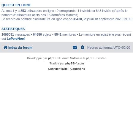
QUI EST EN LIGNE
Au total il y a
853
utilisateurs en ligne : 9 enregistrés, 1 invisible et 843 invités (d’après le
nombre d’utilisateurs actifs ces 15 dernières minutes)
Le record du nombre d’utilisateurs en ligne est de
35430
, le jeudi 18 septembre 2025 19:05
STATISTIQUES
1095031
messages •
64650
sujets •
5541
membres • Le membre enregistré le plus récent
est
LePereNoel
.
Index du forum
Heures au format
UTC+02:00
Développé par
phpBB
® Forum Software © phpBB Limited
Traduit par
phpBB-fr.com
Confidentialité
|
Conditions