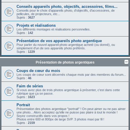
Conseils appareils photo, objectifs, accessoires, films...
Conseils pour le choix d'appareils photo, d'objectifs, d'accessoires, de
pellicules, de projecteurs, etc...
Sujets :
3627
Projets et réalisations
Les différents montages et réalisations personnelles.
Sujets :
142
Présentation de vos appareils photo argentique
Pour parler du nouvel appareil photo argentique acheté (ou donné), ou
simplement d'un de ses appareils photo préférés.
Sujets :
1229
Présentation de photos argentiques
Coups de cœur du mois
Les coups de cœur sont décernés chaque mois par des membres du forum...
Sujets :
46
Faim de séries
Si vous avez plus de trois photos argentique à présenter, c'est dans cette
rubrique que ça se passe.
Sujets :
1623
Portrait
Présentation des photos argentique "portrait" ! On peut aimer ou ne pas aimer
une photo... Alors acceptez qu'elle ne puisse pas plaire à tout le monde !
Soyez constructifs dans vos propos !
Photos entre 600 et 800px de large SVP. 3 photos maxi par fil !
Sujets :
2159