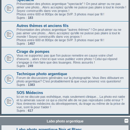
Présentation des photos argentique "spectacle" ! On peut aimer ou ne pas
aimer une photo... Alors acceptez qu'elle ne puisse pas plaire à tout le monde !
Soyez constructifs dans vos propos !
Photos entre 600 et 800px de large SVP. 3 photos maxi par fil !
Sujets :
183
Autres thèmes et anciens fils
Présentation des photos argentique "autres thèmes" ! On peut aimer ou ne
pas aimer une photo... Alors acceptez qu'elle ne puisse pas plaire à tout le
monde ! Soyez constructifs dans vos propos !
Photos entre 600 et 800px de large SVP. 3 photos maxi par fil !
Sujets :
1457
Cirage de pompes
Vous ne supportez pas que l'on puisse remettre en cause votre chef
d'oeuvre... alors c'est ici que vous publiez votre photo ! Celui qui répond
s'engage à n'en faire que des louanges. Rires assurés !
Sujets :
249
Technique photo argentique
Forum de discussions générales sur la photographie. Vous êtes débutant en
photo argentique? C'est probablement là que vous poserez vos questions!
Sujets :
1383
SOS Médecins
Ici on ne discute pas esthétique, mais seulement clinique... La photo est ratée
et tu aimerais savoir ce qui a cloché afin de ne pas reproduire cette erreur ?
Nos éminents médecins du développement, du tirage ou même de la prise de
vue, sont là pour t'aider !
Sujets :
617
Labo photo argentique
Labo photo argentique Noir et Blanc