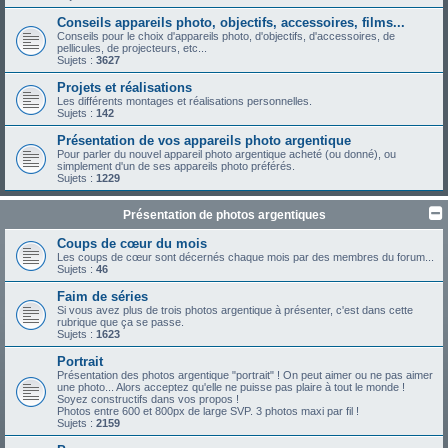
Conseils appareils photo, objectifs, accessoires, films...
Conseils pour le choix d'appareils photo, d'objectifs, d'accessoires, de
pellicules, de projecteurs, etc...
Sujets :
3627
Projets et réalisations
Les différents montages et réalisations personnelles.
Sujets :
142
Présentation de vos appareils photo argentique
Pour parler du nouvel appareil photo argentique acheté (ou donné), ou
simplement d'un de ses appareils photo préférés.
Sujets :
1229
Présentation de photos argentiques
Coups de cœur du mois
Les coups de cœur sont décernés chaque mois par des membres du forum...
Sujets :
46
Faim de séries
Si vous avez plus de trois photos argentique à présenter, c'est dans cette
rubrique que ça se passe.
Sujets :
1623
Portrait
Présentation des photos argentique "portrait" ! On peut aimer ou ne pas aimer
une photo... Alors acceptez qu'elle ne puisse pas plaire à tout le monde !
Soyez constructifs dans vos propos !
Photos entre 600 et 800px de large SVP. 3 photos maxi par fil !
Sujets :
2159