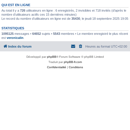
QUI EST EN LIGNE
Au total il y a
726
utilisateurs en ligne : 6 enregistrés, 2 invisibles et 718 invités (d’après le
nombre d’utilisateurs actifs ces 15 dernières minutes)
Le record du nombre d’utilisateurs en ligne est de
35430
, le jeudi 18 septembre 2025 19:05
STATISTIQUES
1095125
messages •
64652
sujets •
5543
membres • Le membre enregistré le plus récent
est
veronicalin
.
Index du forum
Heures au format
UTC+02:00
Développé par
phpBB
® Forum Software © phpBB Limited
Traduit par
phpBB-fr.com
Confidentialité
|
Conditions