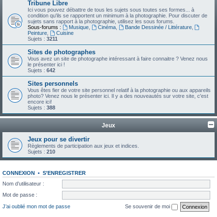
Tribune Libre
Ici vous pouvez débattre de tous les sujets sous toutes ses formes... à
condition qu'ils se rapportent un minimum à la photographie. Pour discuter de
sujets sans rapport à la photographie, utilisez les sous forums.
Sous-forums :
Musique
,
Cinéma
,
Bande Dessinée / Littérature
,
Peinture
,
Cuisine
Sujets :
3211
Sites de photographes
Vous avez un site de photographe intéressant à faire connaitre ? Venez nous
le présenter ici !
Sujets :
642
Sites personnels
Vous êtes fier de votre site personnel relatif à la photographie ou aux appareils
photo? Venez nous le présenter ici. Il y a des nouveautés sur votre site, c'est
encore ici!
Sujets :
388
Jeux
Jeux pour se divertir
Règlements de participation aux jeux et indices.
Sujets :
210
CONNEXION
•
S’ENREGISTRER
Nom d’utilisateur :
Mot de passe :
J’ai oublié mon mot de passe
Se souvenir de moi