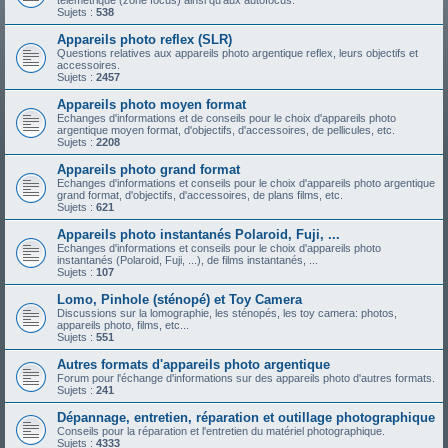
télémétrique (zone focus) ainsi qu'aux autofocus.
Sujets :
538
Appareils photo reflex (SLR)
Questions relatives aux appareils photo argentique reflex, leurs objectifs et
accessoires.
Sujets :
2457
Appareils photo moyen format
Echanges d'informations et de conseils pour le choix d'appareils photo
argentique moyen format, d'objectifs, d'accessoires, de pellicules, etc.
Sujets :
2208
Appareils photo grand format
Echanges d'informations et conseils pour le choix d'appareils photo argentique
grand format, d'objectifs, d'accessoires, de plans films, etc.
Sujets :
621
Appareils photo instantanés Polaroid, Fuji, ...
Echanges d'informations et conseils pour le choix d'appareils photo
instantanés (Polaroid, Fuji, ...), de films instantanés, ...
Sujets :
107
Lomo, Pinhole (sténopé) et Toy Camera
Discussions sur la lomographie, les sténopés, les toy camera: photos,
appareils photo, films, etc...
Sujets :
551
Autres formats d'appareils photo argentique
Forum pour l'échange d'informations sur des appareils photo d'autres formats.
Sujets :
241
Dépannage, entretien, réparation et outillage photographique
Conseils pour la réparation et l'entretien du matériel photographique.
Sujets :
4333