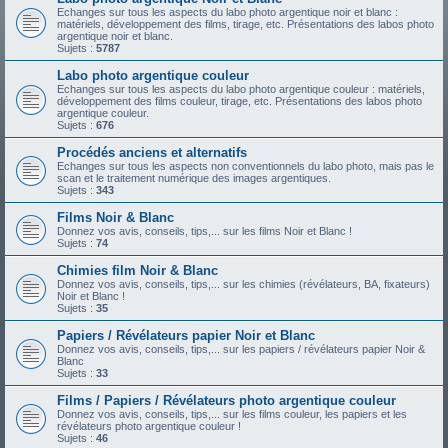
Echanges sur tous les aspects du labo photo argentique noir et blanc :
matériels, développement des films, tirage, etc. Présentations des labos photo
argentique noir et blanc.
Sujets :
5787
Labo photo argentique couleur
Echanges sur tous les aspects du labo photo argentique couleur : matériels,
développement des films couleur, tirage, etc. Présentations des labos photo
argentique couleur.
Sujets :
676
Procédés anciens et alternatifs
Echanges sur tous les aspects non conventionnels du labo photo, mais pas le
scan et le traitement numérique des images argentiques.
Sujets :
343
Films Noir & Blanc
Donnez vos avis, conseils, tips,... sur les films Noir et Blanc !
Sujets :
74
Chimies film Noir & Blanc
Donnez vos avis, conseils, tips,... sur les chimies (révélateurs, BA, fixateurs)
Noir et Blanc !
Sujets :
35
Papiers / Révélateurs papier Noir et Blanc
Donnez vos avis, conseils, tips,... sur les papiers / révélateurs papier Noir &
Blanc
Sujets :
33
Films / Papiers / Révélateurs photo argentique couleur
Donnez vos avis, conseils, tips,... sur les films couleur, les papiers et les
révélateurs photo argentique couleur !
Sujets :
46