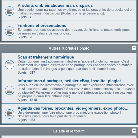
Produits emblématiques mais disparus
Une section pour partager les expériences et les souvenirs de produits qui ont
malheureusement disparues (Kodachrome, je pense à toi).
Sujets :
7
Finitions et présentations
Echanges sur tous les aspects des travaux de finitions et toutes techniques
de mises en valeurs de vos photos.
Sujets :
20
Autres rubriques photo
Scan et traitement numérique
Cette rubrique n'est aucunement dédiée à l'appareil photo numérique. C'est
seulement un espace d'entraide et de partage des connaissances en matière
de traitements des images argentiques par des outils numériques.
Sujets :
817
Informations à partager, bétisier eBay, insolite, plagiat
Vous avez eu une information à partager ? Une expérience malheureuse avec
un site de vente aux enchères? Vous voyez une annonce incroyable, cocasse
ou stupide? Faites-en profiter tout le monde! (attention toutefois à ne pas tenir
de propos à caractère diffamatoire)
Sujets :
1518
Agenda des foires, brocantes, vide-greniers, expo photo...
Un vide-grenier, une foire photo, une brocante, une exposition photo ?
N'hésitez pas à nous faire part de l'événement!
Sujets :
953
Le site et le forum