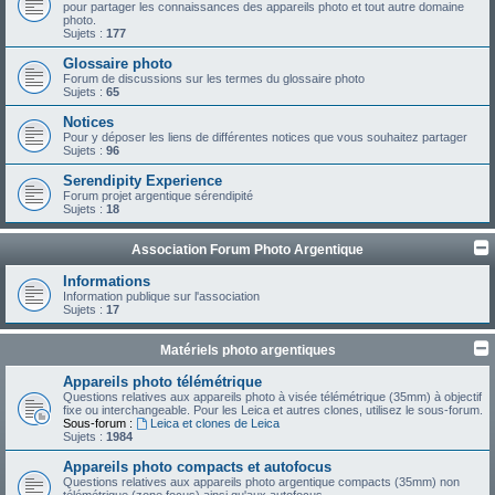
pour partager les connaissances des appareils photo et tout autre domaine
photo.
Sujets :
177
Glossaire photo
Forum de discussions sur les termes du glossaire photo
Sujets :
65
Notices
Pour y déposer les liens de différentes notices que vous souhaitez partager
Sujets :
96
Serendipity Experience
Forum projet argentique sérendipité
Sujets :
18
Association Forum Photo Argentique
Informations
Information publique sur l'association
Sujets :
17
Matériels photo argentiques
Appareils photo télémétrique
Questions relatives aux appareils photo à visée télémétrique (35mm) à objectif
fixe ou interchangeable. Pour les Leica et autres clones, utilisez le sous-forum.
Sous-forum :
Leica et clones de Leica
Sujets :
1984
Appareils photo compacts et autofocus
Questions relatives aux appareils photo argentique compacts (35mm) non