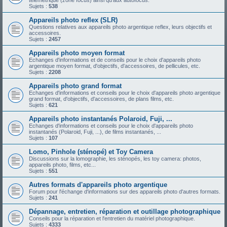
télémétrique (zone focus) ainsi qu'aux autofocus.
Sujets :
538
Appareils photo reflex (SLR)
Questions relatives aux appareils photo argentique reflex, leurs objectifs et
accessoires.
Sujets :
2457
Appareils photo moyen format
Echanges d'informations et de conseils pour le choix d'appareils photo
argentique moyen format, d'objectifs, d'accessoires, de pellicules, etc.
Sujets :
2208
Appareils photo grand format
Echanges d'informations et conseils pour le choix d'appareils photo argentique
grand format, d'objectifs, d'accessoires, de plans films, etc.
Sujets :
621
Appareils photo instantanés Polaroid, Fuji, ...
Echanges d'informations et conseils pour le choix d'appareils photo
instantanés (Polaroid, Fuji, ...), de films instantanés, ...
Sujets :
107
Lomo, Pinhole (sténopé) et Toy Camera
Discussions sur la lomographie, les sténopés, les toy camera: photos,
appareils photo, films, etc...
Sujets :
551
Autres formats d'appareils photo argentique
Forum pour l'échange d'informations sur des appareils photo d'autres formats.
Sujets :
241
Dépannage, entretien, réparation et outillage photographique
Conseils pour la réparation et l'entretien du matériel photographique.
Sujets :
4333