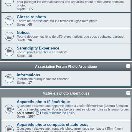
pour partager les connaissances des appareils photo et tout autre domaine
photo.
Sujets :
177
Glossaire photo
Forum de discussions sur les termes du glossaire photo
Sujets :
65
Notices
Pour y déposer les liens de différentes notices que vous souhaitez partager
Sujets :
96
Serendipity Experience
Forum projet argentique sérendipité
Sujets :
18
Association Forum Photo Argentique
Informations
Information publique sur l'association
Sujets :
17
Matériels photo argentiques
Appareils photo télémétrique
Questions relatives aux appareils photo à visée télémétrique (35mm) à objectif
fixe ou interchangeable. Pour les Leica et autres clones, utilisez le sous-forum.
Sous-forum :
Leica et clones de Leica
Sujets :
1984
Appareils photo compacts et autofocus
Questions relatives aux appareils photo argentique compacts (35mm) non