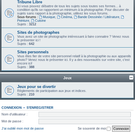
Tribune Libre
Ici vous pouvez débattre de tous les sujets sous toutes ses formes... à
condition qu'ils se rapportent un minimum à la photographie. Pour discuter de
sujets sans rapport à la photographie, utilisez les sous forums.
Sous-forums :
Musique
,
Cinéma
,
Bande Dessinée / Littérature
,
Peinture
,
Cuisine
Sujets :
3212
Sites de photographes
Vous avez un site de photographe intéressant à faire connaitre ? Venez nous
le présenter ici !
Sujets :
642
Sites personnels
Vous êtes fier de votre site personnel relatif à la photographie ou aux appareils
photo? Venez nous le présenter ici. Il y a des nouveautés sur votre site, c'est
encore ici!
Sujets :
388
Jeux
Jeux pour se divertir
Règlements de participation aux jeux et indices.
Sujets :
210
CONNEXION
•
S’ENREGISTRER
Nom d’utilisateur :
Mot de passe :
J’ai oublié mon mot de passe
Se souvenir de moi