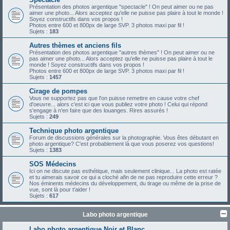
Présentation des photos argentique "spectacle" ! On peut aimer ou ne pas
aimer une photo... Alors acceptez qu'elle ne puisse pas plaire à tout le monde !
Soyez constructifs dans vos propos !
Photos entre 600 et 800px de large SVP. 3 photos maxi par fil !
Sujets :
183
Autres thèmes et anciens fils
Présentation des photos argentique "autres thèmes" ! On peut aimer ou ne
pas aimer une photo... Alors acceptez qu'elle ne puisse pas plaire à tout le
monde ! Soyez constructifs dans vos propos !
Photos entre 600 et 800px de large SVP. 3 photos maxi par fil !
Sujets :
1457
Cirage de pompes
Vous ne supportez pas que l'on puisse remettre en cause votre chef
d'oeuvre... alors c'est ici que vous publiez votre photo ! Celui qui répond
s'engage à n'en faire que des louanges. Rires assurés !
Sujets :
249
Technique photo argentique
Forum de discussions générales sur la photographie. Vous êtes débutant en
photo argentique? C'est probablement là que vous poserez vos questions!
Sujets :
1383
SOS Médecins
Ici on ne discute pas esthétique, mais seulement clinique... La photo est ratée
et tu aimerais savoir ce qui a cloché afin de ne pas reproduire cette erreur ?
Nos éminents médecins du développement, du tirage ou même de la prise de
vue, sont là pour t'aider !
Sujets :
617
Labo photo argentique
Labo photo argentique Noir et Blanc