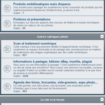
Produits emblématiques mais disparus
Une section pour partager les expériences et les souvenirs de produits qui ont
malheureusement disparues (Kodachrome, je pense à toi).
Sujets :
7
Finitions et présentations
Echanges sur tous les aspects des travaux de finitions et toutes techniques
de mises en valeurs de vos photos.
Sujets :
20
Autres rubriques photo
Scan et traitement numérique
Cette rubrique n'est aucunement dédiée à l'appareil photo numérique. C'est
seulement un espace d'entraide et de partage des connaissances en matière
de traitements des images argentiques par des outils numériques.
Sujets :
817
Informations à partager, bétisier eBay, insolite, plagiat
Vous avez eu une information à partager ? Une expérience malheureuse avec
un site de vente aux enchères? Vous voyez une annonce incroyable, cocasse
ou stupide? Faites-en profiter tout le monde! (attention toutefois à ne pas tenir
de propos à caractère diffamatoire)
Sujets :
1518
Agenda des foires, brocantes, vide-greniers, expo photo...
Un vide-grenier, une foire photo, une brocante, une exposition photo ?
N'hésitez pas à nous faire part de l'événement!
Sujets :
953
Le site et le forum