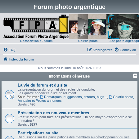
Forum photo argentique
L'association du forum
Galerie photo
Site photo argentiq
FAQ
S’enregistrer
Connexion
Index du forum
Nous sommes le lundi 10 août 2026 10:53
Informations générales
La vie du forum et du site
La présentation du forum et des règles de conduite.
Les quatre annonces à lire absolument.
Sous-forums :
Remarques, suggestions, erreurs, bugs...
,
Galerie photo,
Annuaire et Petites annonces
Sujets :
496
Présentation des nouveaux membres
C'est le forum pour faire ses présentations. Un bon moyen d'apprendre à se
connaître !
Sujets :
5277
Participations au site
Discussions sur les participations des membres au développement du site