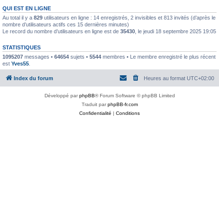
QUI EST EN LIGNE
Au total il y a
829
utilisateurs en ligne : 14 enregistrés, 2 invisibles et 813 invités (d’après le
nombre d’utilisateurs actifs ces 15 dernières minutes)
Le record du nombre d’utilisateurs en ligne est de
35430
, le jeudi 18 septembre 2025 19:05
STATISTIQUES
1095207
messages •
64654
sujets •
5544
membres • Le membre enregistré le plus récent
est
Yves55
.
Index du forum
Heures au format
UTC+02:00
Développé par
phpBB
® Forum Software © phpBB Limited
Traduit par
phpBB-fr.com
Confidentialité
|
Conditions