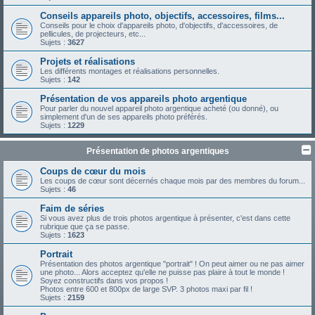
Conseils appareils photo, objectifs, accessoires, films...
Conseils pour le choix d'appareils photo, d'objectifs, d'accessoires, de
pellicules, de projecteurs, etc...
Sujets :
3627
Projets et réalisations
Les différents montages et réalisations personnelles.
Sujets :
142
Présentation de vos appareils photo argentique
Pour parler du nouvel appareil photo argentique acheté (ou donné), ou
simplement d'un de ses appareils photo préférés.
Sujets :
1229
Présentation de photos argentiques
Coups de cœur du mois
Les coups de cœur sont décernés chaque mois par des membres du forum...
Sujets :
46
Faim de séries
Si vous avez plus de trois photos argentique à présenter, c'est dans cette
rubrique que ça se passe.
Sujets :
1623
Portrait
Présentation des photos argentique "portrait" ! On peut aimer ou ne pas aimer
une photo... Alors acceptez qu'elle ne puisse pas plaire à tout le monde !
Soyez constructifs dans vos propos !
Photos entre 600 et 800px de large SVP. 3 photos maxi par fil !
Sujets :
2159