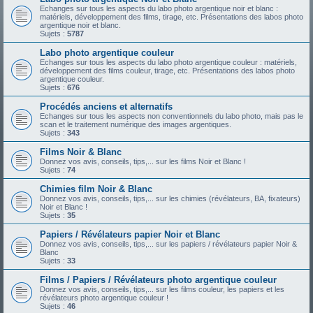
Echanges sur tous les aspects du labo photo argentique noir et blanc :
matériels, développement des films, tirage, etc. Présentations des labos photo
argentique noir et blanc.
Sujets :
5787
Labo photo argentique couleur
Echanges sur tous les aspects du labo photo argentique couleur : matériels,
développement des films couleur, tirage, etc. Présentations des labos photo
argentique couleur.
Sujets :
676
Procédés anciens et alternatifs
Echanges sur tous les aspects non conventionnels du labo photo, mais pas le
scan et le traitement numérique des images argentiques.
Sujets :
343
Films Noir & Blanc
Donnez vos avis, conseils, tips,... sur les films Noir et Blanc !
Sujets :
74
Chimies film Noir & Blanc
Donnez vos avis, conseils, tips,... sur les chimies (révélateurs, BA, fixateurs)
Noir et Blanc !
Sujets :
35
Papiers / Révélateurs papier Noir et Blanc
Donnez vos avis, conseils, tips,... sur les papiers / révélateurs papier Noir &
Blanc
Sujets :
33
Films / Papiers / Révélateurs photo argentique couleur
Donnez vos avis, conseils, tips,... sur les films couleur, les papiers et les
révélateurs photo argentique couleur !
Sujets :
46