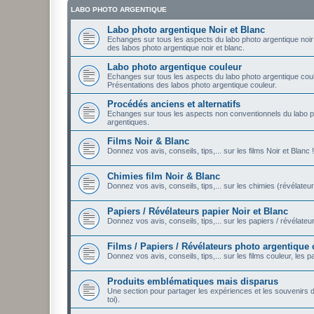
LABO PHOTO ARGENTIQUE
Labo photo argentique Noir et Blanc
Echanges sur tous les aspects du labo photo argentique noir e
des labos photo argentique noir et blanc.
Labo photo argentique couleur
Echanges sur tous les aspects du labo photo argentique coule
Présentations des labos photo argentique couleur.
Procédés anciens et alternatifs
Echanges sur tous les aspects non conventionnels du labo p
argentiques.
Films Noir & Blanc
Donnez vos avis, conseils, tips,... sur les films Noir et Blanc !
Chimies film Noir & Blanc
Donnez vos avis, conseils, tips,... sur les chimies (révélateur
Papiers / Révélateurs papier Noir et Blanc
Donnez vos avis, conseils, tips,... sur les papiers / révélateu
Films / Papiers / Révélateurs photo argentique
Donnez vos avis, conseils, tips,... sur les films couleur, les 
Produits emblématiques mais disparus
Une section pour partager les expériences et les souvenirs
toi).