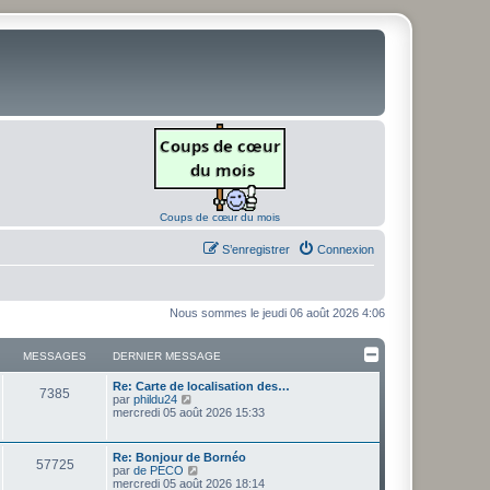
Coups de cœur du mois
S’enregistrer
Connexion
Nous sommes le jeudi 06 août 2026 4:06
MESSAGES
DERNIER MESSAGE
D
Re: Carte de localisation des…
M
7385
e
V
par
phildu24
r
o
mercredi 05 août 2026 15:33
e
n
i
i
r
s
e
l
D
Re: Bonjour de Bornéo
M
57725
r
e
e
V
par
de PECO
s
m
d
r
o
mercredi 05 août 2026 18:14