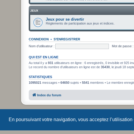
JEUX
Jeux pour se divertir
Règlements de participation aux jeux et indices.
CONNEXION
•
S’ENREGISTRER
Nom d’utilisateur :
Mot de passe :
QUI EST EN LIGNE
Au total il y a
931
utilisateurs en ligne : 6 enregistrés, 0 invisible et 925 i
Le record du nombre d’utilisateurs en ligne est de
35430
, le jeudi 18 se
STATISTIQUES
1095021
messages •
64650
sujets •
5541
membres • Le membre enregist
Index du forum
En poursuivant votre navigation, vous acceptez l’utilisation