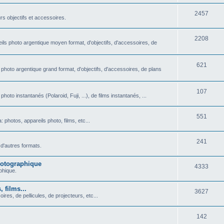
u
t
S
2457
j
rs objectifs et accessoires.
s
u
e
S
2208
j
t
ils photo argentique moyen format, d'objectifs, d'accessoires, de
u
e
s
j
S
621
t
 photo argentique grand format, d'objectifs, d'accessoires, de plans
e
u
s
t
j
S
107
oto instantanés (Polaroid, Fuji, ...), de films instantanés, ...
s
e
u
S
551
t
j
photos, appareils photo, films, etc...
u
s
e
S
241
j
t
d'autres formats.
u
e
s
photographique
S
4333
j
t
aphique.
u
e
s
 films...
S
3627
j
t
ires, de pellicules, de projecteurs, etc...
u
e
s
S
142
j
t