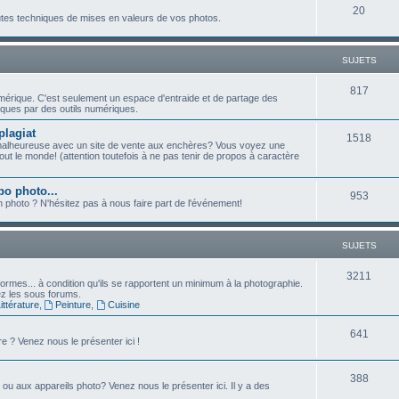
j
S
20
t
outes techniques de mises en valeurs de vos photos.
e
u
s
t
j
SUJETS
s
e
S
817
umérique. C'est seulement un espace d'entraide et de partage des
t
ques par des outils numériques.
u
s
plagiat
j
S
1518
malheureuse avec un site de vente aux enchères? Vous voyez une
ut le monde! (attention toutefois à ne pas tenir de propos à caractère
e
u
t
j
po photo...
S
953
n photo ? N'hésitez pas à nous faire part de l'événement!
s
e
u
t
j
SUJETS
s
e
S
3211
ormes... à condition qu'ils se rapportent un minimum à la photographie.
t
sez les sous forums.
u
ttérature
,
Peinture
,
Cuisine
s
j
S
641
e ? Venez nous le présenter ici !
e
u
t
S
388
j
e ou aux appareils photo? Venez nous le présenter ici. Il y a des
s