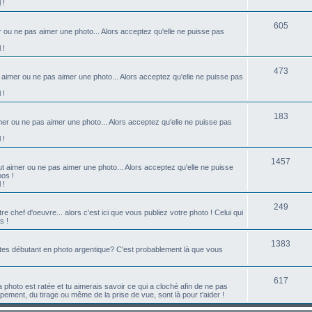
 !
t
j
S
s
605
r ou ne pas aimer une photo... Alors acceptez qu'elle ne puisse pas
e
u
 !
t
j
s
S
473
t aimer ou ne pas aimer une photo... Alors acceptez qu'elle ne puisse pas
e
u
 !
t
j
s
S
183
er ou ne pas aimer une photo... Alors acceptez qu'elle ne puisse pas
e
u
 !
t
j
s
S
1457
t aimer ou ne pas aimer une photo... Alors acceptez qu'elle ne puisse
e
pos !
u
 !
t
j
s
S
249
 chef d'oeuvre... alors c'est ici que vous publiez votre photo ! Celui qui
e
s !
u
t
j
S
1383
tes débutant en photo argentique? C'est probablement là que vous
s
e
u
t
j
S
617
a photo est ratée et tu aimerais savoir ce qui a cloché afin de ne pas
ment, du tirage ou même de la prise de vue, sont là pour t'aider !
s
e
u