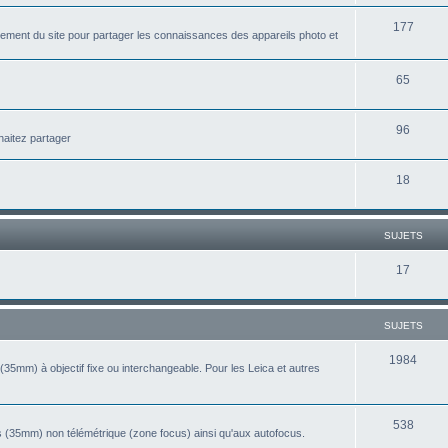
u
t
S
177
j
ement du site pour partager les connaissances des appareils photo et
s
u
e
j
S
65
t
e
u
s
S
96
t
j
haitez partager
u
s
e
S
18
j
t
u
e
s
j
t
SUJETS
e
s
S
17
t
u
s
j
SUJETS
e
S
1984
(35mm) à objectif fixe ou interchangeable. Pour les Leica et autres
t
u
s
j
S
538
 (35mm) non télémétrique (zone focus) ainsi qu'aux autofocus.
e