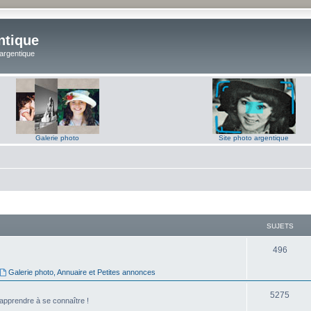
ntique
 argentique
Galerie photo
Site photo argentique
SUJETS
S
496
u
Galerie photo, Annuaire et Petites annonces
j
S
5275
'apprendre à se connaître !
e