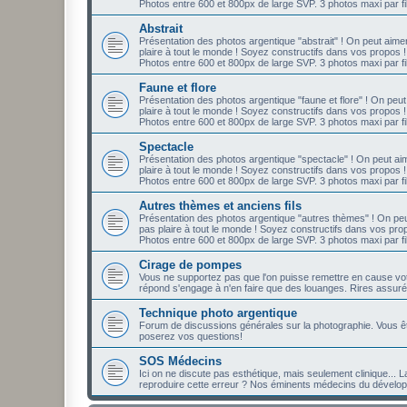
Photos entre 600 et 800px de large SVP. 3 photos maxi par fil
Abstrait
Présentation des photos argentique "abstrait" ! On peut aime
plaire à tout le monde ! Soyez constructifs dans vos propos !
Photos entre 600 et 800px de large SVP. 3 photos maxi par fil
Faune et flore
Présentation des photos argentique "faune et flore" ! On peu
plaire à tout le monde ! Soyez constructifs dans vos propos !
Photos entre 600 et 800px de large SVP. 3 photos maxi par fil
Spectacle
Présentation des photos argentique "spectacle" ! On peut aim
plaire à tout le monde ! Soyez constructifs dans vos propos !
Photos entre 600 et 800px de large SVP. 3 photos maxi par fil
Autres thèmes et anciens fils
Présentation des photos argentique "autres thèmes" ! On peu
pas plaire à tout le monde ! Soyez constructifs dans vos pro
Photos entre 600 et 800px de large SVP. 3 photos maxi par fil
Cirage de pompes
Vous ne supportez pas que l'on puisse remettre en cause votre
répond s'engage à n'en faire que des louanges. Rires assuré
Technique photo argentique
Forum de discussions générales sur la photographie. Vous ê
poserez vos questions!
SOS Médecins
Ici on ne discute pas esthétique, mais seulement clinique... L
reproduire cette erreur ? Nos éminents médecins du développe