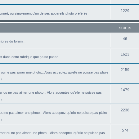
u
e
s
S
1229
j
t
onné), ou simplement d'un de ses appareils photo préférés.
u
e
s
j
t
SUJETS
e
s
S
46
bres du forum...
t
u
s
S
1623
j
est dans cette rubrique que ça se passe.
u
e
S
2159
j
t
 ou ne pas aimer une photo... Alors acceptez qu'elle ne puisse pas plaire
u
e
s
 !
j
t
S
1479
r ou ne pas aimer une photo... Alors acceptez qu'elle ne puisse pas
e
s
u
 !
t
j
s
S
2238
ou ne pas aimer une photo... Alors acceptez qu'elle ne puisse pas plaire
e
u
 !
t
j
S
s
574
imer ou ne pas aimer une photo... Alors acceptez qu'elle ne puisse pas
e
u