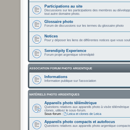
Participations au site
Discussions sur les participations des membres au développ
tout autre domaine photo.
Glossaire photo
Forum de discussions sur les termes du glossaire photo
Notices
Pour y déposer les liens de différentes notices que vous sou
Serendipity Experience
Forum projet argentique sérendipité
ASSOCIATION FORUM PHOTO ARGENTIQUE
Informations
Information publique sur l'association
MATÉRIELS PHOTO ARGENTIQUES
Appareils photo télémétrique
Questions relatives aux appareils photo à visée télémétrique 
clones, utilisez le sous-forum.
Sous-forum :
Leica et clones de Leica
Appareils photo compacts et autofocus
Questions relatives aux appareils photo argentique compacts