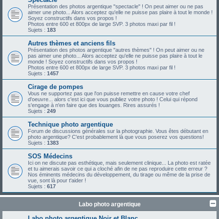
Présentation des photos argentique "spectacle" ! On peut aimer ou ne pas
aimer une photo... Alors acceptez qu'elle ne puisse pas plaire à tout le monde !
Soyez constructifs dans vos propos !
Photos entre 600 et 800px de large SVP. 3 photos maxi par fil !
Sujets :
183
Autres thèmes et anciens fils
Présentation des photos argentique "autres thèmes" ! On peut aimer ou ne
pas aimer une photo... Alors acceptez qu'elle ne puisse pas plaire à tout le
monde ! Soyez constructifs dans vos propos !
Photos entre 600 et 800px de large SVP. 3 photos maxi par fil !
Sujets :
1457
Cirage de pompes
Vous ne supportez pas que l'on puisse remettre en cause votre chef
d'oeuvre... alors c'est ici que vous publiez votre photo ! Celui qui répond
s'engage à n'en faire que des louanges. Rires assurés !
Sujets :
249
Technique photo argentique
Forum de discussions générales sur la photographie. Vous êtes débutant en
photo argentique? C'est probablement là que vous poserez vos questions!
Sujets :
1383
SOS Médecins
Ici on ne discute pas esthétique, mais seulement clinique... La photo est ratée
et tu aimerais savoir ce qui a cloché afin de ne pas reproduire cette erreur ?
Nos éminents médecins du développement, du tirage ou même de la prise de
vue, sont là pour t'aider !
Sujets :
617
Labo photo argentique
Labo photo argentique Noir et Blanc