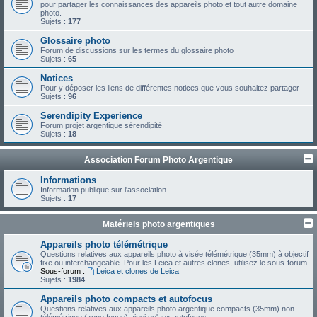
pour partager les connaissances des appareils photo et tout autre domaine
photo.
Sujets :
177
Glossaire photo
Forum de discussions sur les termes du glossaire photo
Sujets :
65
Notices
Pour y déposer les liens de différentes notices que vous souhaitez partager
Sujets :
96
Serendipity Experience
Forum projet argentique sérendipité
Sujets :
18
Association Forum Photo Argentique
Informations
Information publique sur l'association
Sujets :
17
Matériels photo argentiques
Appareils photo télémétrique
Questions relatives aux appareils photo à visée télémétrique (35mm) à objectif
fixe ou interchangeable. Pour les Leica et autres clones, utilisez le sous-forum.
Sous-forum :
Leica et clones de Leica
Sujets :
1984
Appareils photo compacts et autofocus
Questions relatives aux appareils photo argentique compacts (35mm) non