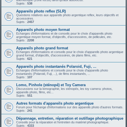
télémétrique (zone focus) ainsi qu'aux autofocus.
Sujets :
538
Appareils photo reflex (SLR)
Questions relatives aux appareils photo argentique reflex, leurs objectifs et
accessoires.
Sujets :
2457
Appareils photo moyen format
Echanges d'informations et de conseils pour le choix d'appareils photo
argentique moyen format, d'objectifs, d'accessoires, de pellicules, etc.
Sujets :
2208
Appareils photo grand format
Echanges d'informations et conseils pour le choix d'appareils photo argentique
grand format, d'objectifs, d'accessoires, de plans films, etc.
Sujets :
621
Appareils photo instantanés Polaroid, Fuji, ...
Echanges d'informations et conseils pour le choix d'appareils photo
instantanés (Polaroid, Fuji, ...), de films instantanés, ...
Sujets :
107
Lomo, Pinhole (sténopé) et Toy Camera
Discussions sur la lomographie, les sténopés, les toy camera: photos,
appareils photo, films, etc...
Sujets :
551
Autres formats d'appareils photo argentique
Forum pour l'échange d'informations sur des appareils photo d'autres formats.
Sujets :
241
Dépannage, entretien, réparation et outillage photographique
Conseils pour la réparation et l'entretien du matériel photographique.
Sujets :
4333