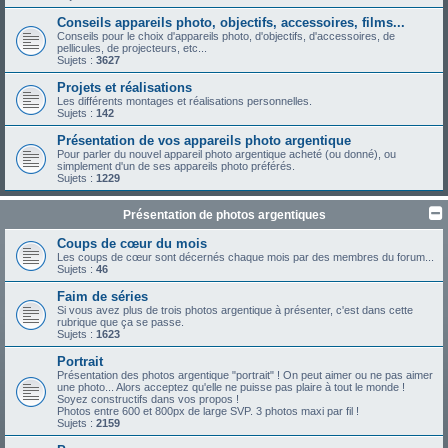
Conseils appareils photo, objectifs, accessoires, films...
Conseils pour le choix d'appareils photo, d'objectifs, d'accessoires, de
pellicules, de projecteurs, etc...
Sujets :
3627
Projets et réalisations
Les différents montages et réalisations personnelles.
Sujets :
142
Présentation de vos appareils photo argentique
Pour parler du nouvel appareil photo argentique acheté (ou donné), ou
simplement d'un de ses appareils photo préférés.
Sujets :
1229
Présentation de photos argentiques
Coups de cœur du mois
Les coups de cœur sont décernés chaque mois par des membres du forum...
Sujets :
46
Faim de séries
Si vous avez plus de trois photos argentique à présenter, c'est dans cette
rubrique que ça se passe.
Sujets :
1623
Portrait
Présentation des photos argentique "portrait" ! On peut aimer ou ne pas aimer
une photo... Alors acceptez qu'elle ne puisse pas plaire à tout le monde !
Soyez constructifs dans vos propos !
Photos entre 600 et 800px de large SVP. 3 photos maxi par fil !
Sujets :
2159