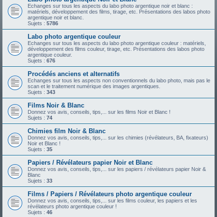
Echanges sur tous les aspects du labo photo argentique noir et blanc :
matériels, développement des films, tirage, etc. Présentations des labos photo
argentique noir et blanc.
Sujets :
5786
Labo photo argentique couleur
Echanges sur tous les aspects du labo photo argentique couleur : matériels,
développement des films couleur, tirage, etc. Présentations des labos photo
argentique couleur.
Sujets :
676
Procédés anciens et alternatifs
Echanges sur tous les aspects non conventionnels du labo photo, mais pas le
scan et le traitement numérique des images argentiques.
Sujets :
343
Films Noir & Blanc
Donnez vos avis, conseils, tips,... sur les films Noir et Blanc !
Sujets :
74
Chimies film Noir & Blanc
Donnez vos avis, conseils, tips,... sur les chimies (révélateurs, BA, fixateurs)
Noir et Blanc !
Sujets :
35
Papiers / Révélateurs papier Noir et Blanc
Donnez vos avis, conseils, tips,... sur les papiers / révélateurs papier Noir &
Blanc
Sujets :
33
Films / Papiers / Révélateurs photo argentique couleur
Donnez vos avis, conseils, tips,... sur les films couleur, les papiers et les
révélateurs photo argentique couleur !
Sujets :
46