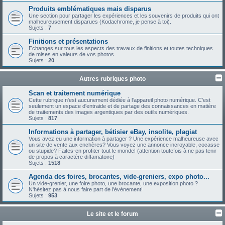
Produits emblématiques mais disparus
Une section pour partager les expériences et les souvenirs de produits qui ont
malheureusement disparues (Kodachrome, je pense à toi).
Sujets :
7
Finitions et présentations
Echanges sur tous les aspects des travaux de finitions et toutes techniques
de mises en valeurs de vos photos.
Sujets :
20
Autres rubriques photo
Scan et traitement numérique
Cette rubrique n'est aucunement dédiée à l'appareil photo numérique. C'est
seulement un espace d'entraide et de partage des connaissances en matière
de traitements des images argentiques par des outils numériques.
Sujets :
817
Informations à partager, bétisier eBay, insolite, plagiat
Vous avez eu une information à partager ? Une expérience malheureuse avec
un site de vente aux enchères? Vous voyez une annonce incroyable, cocasse
ou stupide? Faites-en profiter tout le monde! (attention toutefois à ne pas tenir
de propos à caractère diffamatoire)
Sujets :
1518
Agenda des foires, brocantes, vide-greniers, expo photo...
Un vide-grenier, une foire photo, une brocante, une exposition photo ?
N'hésitez pas à nous faire part de l'événement!
Sujets :
953
Le site et le forum