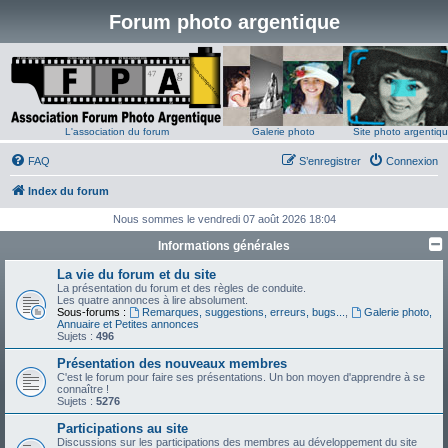
Forum photo argentique
L'association du forum
Galerie photo
Site photo argentiq
FAQ
S’enregistrer
Connexion
Index du forum
Nous sommes le vendredi 07 août 2026 18:04
Informations générales
La vie du forum et du site
La présentation du forum et des règles de conduite.
Les quatre annonces à lire absolument.
Sous-forums :
Remarques, suggestions, erreurs, bugs...
,
Galerie photo,
Annuaire et Petites annonces
Sujets :
496
Présentation des nouveaux membres
C'est le forum pour faire ses présentations. Un bon moyen d'apprendre à se
connaître !
Sujets :
5276
Participations au site
Discussions sur les participations des membres au développement du site