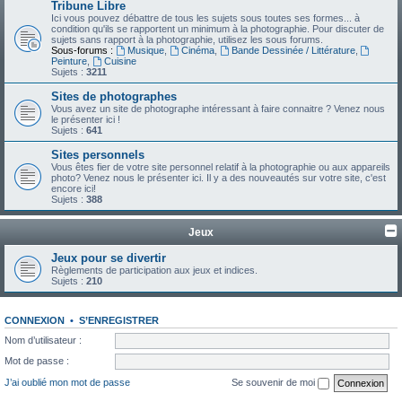
Tribune Libre
Ici vous pouvez débattre de tous les sujets sous toutes ses formes... à
condition qu'ils se rapportent un minimum à la photographie. Pour discuter de
sujets sans rapport à la photographie, utilisez les sous forums.
Sous-forums :
Musique
,
Cinéma
,
Bande Dessinée / Littérature
,
Peinture
,
Cuisine
Sujets :
3211
Sites de photographes
Vous avez un site de photographe intéressant à faire connaitre ? Venez nous
le présenter ici !
Sujets :
641
Sites personnels
Vous êtes fier de votre site personnel relatif à la photographie ou aux appareils
photo? Venez nous le présenter ici. Il y a des nouveautés sur votre site, c'est
encore ici!
Sujets :
388
Jeux
Jeux pour se divertir
Règlements de participation aux jeux et indices.
Sujets :
210
CONNEXION
•
S’ENREGISTRER
Nom d’utilisateur :
Mot de passe :
J’ai oublié mon mot de passe
Se souvenir de moi