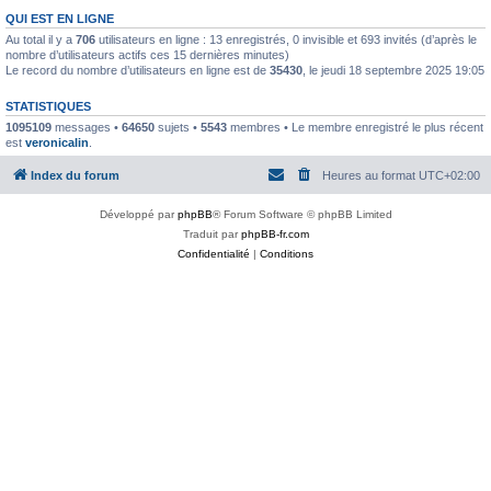
QUI EST EN LIGNE
Au total il y a
706
utilisateurs en ligne : 13 enregistrés, 0 invisible et 693 invités (d’après le
nombre d’utilisateurs actifs ces 15 dernières minutes)
Le record du nombre d’utilisateurs en ligne est de
35430
, le jeudi 18 septembre 2025 19:05
STATISTIQUES
1095109
messages •
64650
sujets •
5543
membres • Le membre enregistré le plus récent
est
veronicalin
.
Index du forum
Heures au format
UTC+02:00
Développé par
phpBB
® Forum Software © phpBB Limited
Traduit par
phpBB-fr.com
Confidentialité
|
Conditions