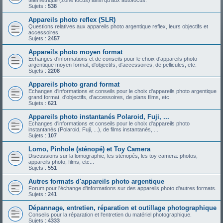
télémétrique (zone focus) ainsi qu'aux autofocus.
Sujets :
538
Appareils photo reflex (SLR)
Questions relatives aux appareils photo argentique reflex, leurs objectifs et
accessoires.
Sujets :
2457
Appareils photo moyen format
Echanges d'informations et de conseils pour le choix d'appareils photo
argentique moyen format, d'objectifs, d'accessoires, de pellicules, etc.
Sujets :
2208
Appareils photo grand format
Echanges d'informations et conseils pour le choix d'appareils photo argentique
grand format, d'objectifs, d'accessoires, de plans films, etc.
Sujets :
621
Appareils photo instantanés Polaroid, Fuji, ...
Echanges d'informations et conseils pour le choix d'appareils photo
instantanés (Polaroid, Fuji, ...), de films instantanés, ...
Sujets :
107
Lomo, Pinhole (sténopé) et Toy Camera
Discussions sur la lomographie, les sténopés, les toy camera: photos,
appareils photo, films, etc...
Sujets :
551
Autres formats d'appareils photo argentique
Forum pour l'échange d'informations sur des appareils photo d'autres formats.
Sujets :
241
Dépannage, entretien, réparation et outillage photographique
Conseils pour la réparation et l'entretien du matériel photographique.
Sujets :
4333