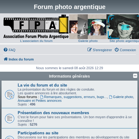
Forum photo argentique
L'association du forum
Galerie photo
Site photo argentiq
FAQ
S’enregistrer
Connexion
Index du forum
Nous sommes le samedi 08 août 2026 12:29
Informations générales
La vie du forum et du site
La présentation du forum et des règles de conduite.
Les quatre annonces à lire absolument.
Sous-forums :
Remarques, suggestions, erreurs, bugs...
,
Galerie photo,
Annuaire et Petites annonces
Sujets :
496
Présentation des nouveaux membres
C'est le forum pour faire ses présentations. Un bon moyen d'apprendre à se
connaître !
Sujets :
5276
Participations au site
Discussions sur les participations des membres au développement du site