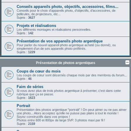
Conseils appareils photo, objectifs, accessoires, films...
Conseils pour le choix d'appareils photo, d'objectifs, d'accessoires, de
pellicules, de projecteurs, etc...
Sujets :
3627
Projets et réalisations
Les différents montages et réalisations personnelles.
Sujets :
142
Présentation de vos appareils photo argentique
Pour parler du nouvel appareil photo argentique acheté (ou donné), ou
simplement d'un de ses appareils photo préférés.
Sujets :
1229
Présentation de photos argentiques
Coups de cœur du mois
Les coups de cœur sont décernés chaque mois par des membres du forum...
Sujets :
46
Faim de séries
Si vous avez plus de trois photos argentique à présenter, c'est dans cette
rubrique que ça se passe.
Sujets :
1623
Portrait
Présentation des photos argentique "portrait" ! On peut aimer ou ne pas aimer
une photo... Alors acceptez qu'elle ne puisse pas plaire à tout le monde !
Soyez constructifs dans vos propos !
Photos entre 600 et 800px de large SVP. 3 photos maxi par fil !
Sujets :
2159