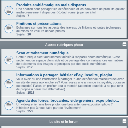
Produits emblématiques mais disparus
Une section pour partager les expériences et les souvenirs de produits qui ont
malheureusement disparues (Kodachrome, je pense à toi).
Sujets :
7
Finitions et présentations
Echanges sur tous les aspects des travaux de finitions et toutes techniques
de mises en valeurs de vos photos.
Sujets :
20
Autres rubriques photo
Scan et traitement numérique
Cette rubrique n'est aucunement dédiée à l'appareil photo numérique. C'est
seulement un espace d'entraide et de partage des connaissances en matière
de traitements des images argentiques par des outils numériques.
Sujets :
817
Informations à partager, bétisier eBay, insolite, plagiat
Vous avez eu une information à partager ? Une expérience malheureuse avec
un site de vente aux enchères? Vous voyez une annonce incroyable, cocasse
ou stupide? Faites-en profiter tout le monde! (attention toutefois à ne pas tenir
de propos à caractère diffamatoire)
Sujets :
1518
Agenda des foires, brocantes, vide-greniers, expo photo...
Un vide-grenier, une foire photo, une brocante, une exposition photo ?
N'hésitez pas à nous faire part de l'événement!
Sujets :
953
Le site et le forum