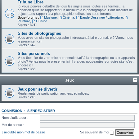
Tribune Libre
Ici vous pouvez débattre de tous les sujets sous toutes ses formes... à
condition qu'ils se rapportent un minimum à la photographie. Pour discuter de
sujets sans rapport à la photographie, utilisez les sous forums.
Sous-forums :
Musique
,
Cinéma
,
Bande Dessinée / Littérature
,
Peinture
,
Cuisine
Sujets :
3211
Sites de photographes
Vous avez un site de photographe intéressant à faire connaitre ? Venez nous
le présenter ici !
Sujets :
642
Sites personnels
Vous êtes fier de votre site personnel relatif à la photographie ou aux appareils
photo? Venez nous le présenter ici. Il y a des nouveautés sur votre site, c'est
encore ici!
Sujets :
388
Jeux
Jeux pour se divertir
Règlements de participation aux jeux et indices.
Sujets :
210
CONNEXION
•
S’ENREGISTRER
Nom d’utilisateur :
Mot de passe :
J’ai oublié mon mot de passe
Se souvenir de moi