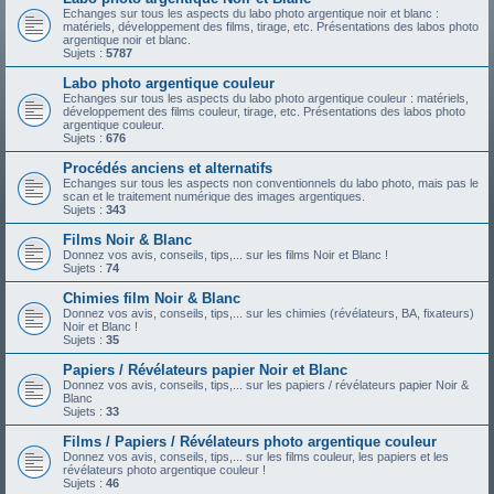
Echanges sur tous les aspects du labo photo argentique noir et blanc :
matériels, développement des films, tirage, etc. Présentations des labos photo
argentique noir et blanc.
Sujets :
5787
Labo photo argentique couleur
Echanges sur tous les aspects du labo photo argentique couleur : matériels,
développement des films couleur, tirage, etc. Présentations des labos photo
argentique couleur.
Sujets :
676
Procédés anciens et alternatifs
Echanges sur tous les aspects non conventionnels du labo photo, mais pas le
scan et le traitement numérique des images argentiques.
Sujets :
343
Films Noir & Blanc
Donnez vos avis, conseils, tips,... sur les films Noir et Blanc !
Sujets :
74
Chimies film Noir & Blanc
Donnez vos avis, conseils, tips,... sur les chimies (révélateurs, BA, fixateurs)
Noir et Blanc !
Sujets :
35
Papiers / Révélateurs papier Noir et Blanc
Donnez vos avis, conseils, tips,... sur les papiers / révélateurs papier Noir &
Blanc
Sujets :
33
Films / Papiers / Révélateurs photo argentique couleur
Donnez vos avis, conseils, tips,... sur les films couleur, les papiers et les
révélateurs photo argentique couleur !
Sujets :
46