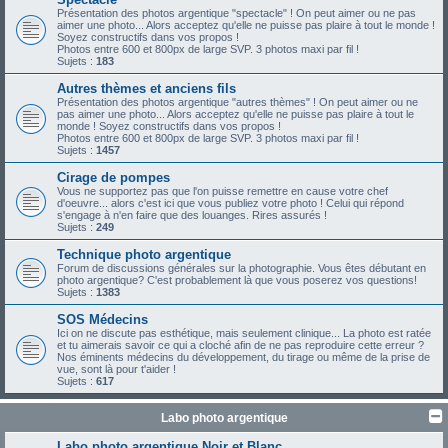
Présentation des photos argentique "spectacle" ! On peut aimer ou ne pas
aimer une photo... Alors acceptez qu'elle ne puisse pas plaire à tout le monde !
Soyez constructifs dans vos propos !
Photos entre 600 et 800px de large SVP. 3 photos maxi par fil !
Sujets :
183
Autres thèmes et anciens fils
Présentation des photos argentique "autres thèmes" ! On peut aimer ou ne
pas aimer une photo... Alors acceptez qu'elle ne puisse pas plaire à tout le
monde ! Soyez constructifs dans vos propos !
Photos entre 600 et 800px de large SVP. 3 photos maxi par fil !
Sujets :
1457
Cirage de pompes
Vous ne supportez pas que l'on puisse remettre en cause votre chef
d'oeuvre... alors c'est ici que vous publiez votre photo ! Celui qui répond
s'engage à n'en faire que des louanges. Rires assurés !
Sujets :
249
Technique photo argentique
Forum de discussions générales sur la photographie. Vous êtes débutant en
photo argentique? C'est probablement là que vous poserez vos questions!
Sujets :
1383
SOS Médecins
Ici on ne discute pas esthétique, mais seulement clinique... La photo est ratée
et tu aimerais savoir ce qui a cloché afin de ne pas reproduire cette erreur ?
Nos éminents médecins du développement, du tirage ou même de la prise de
vue, sont là pour t'aider !
Sujets :
617
Labo photo argentique
Labo photo argentique Noir et Blanc