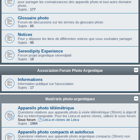
pour partager les connaissances des appareils photo et tout autre domaine
photo.
Sujets :
177
Glossaire photo
Forum de discussions sur les termes du glossaire photo
Sujets :
65
Notices
Pour y déposer les liens de différentes notices que vous souhaitez partager
Sujets :
96
Serendipity Experience
Forum projet argentique sérendipité
Sujets :
18
Association Forum Photo Argentique
Informations
Information publique sur l'association
Sujets :
17
Matériels photo argentiques
Appareils photo télémétrique
Questions relatives aux appareils photo à visée télémétrique (35mm) à objectif
fixe ou interchangeable. Pour les Leica et autres clones, utilisez le sous-forum.
Sous-forum :
Leica et clones de Leica
Sujets :
1984
Appareils photo compacts et autofocus
Questions relatives aux appareils photo argentique compacts (35mm) non