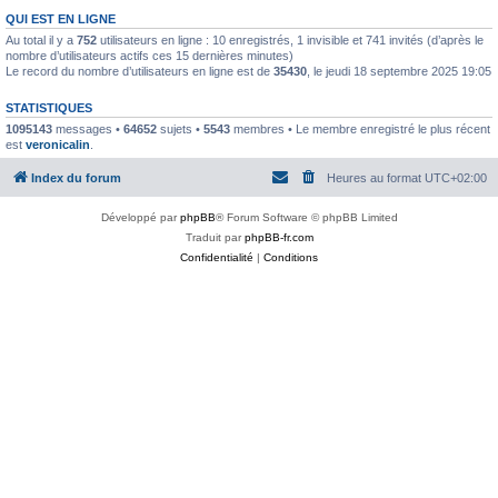
QUI EST EN LIGNE
Au total il y a
752
utilisateurs en ligne : 10 enregistrés, 1 invisible et 741 invités (d’après le
nombre d’utilisateurs actifs ces 15 dernières minutes)
Le record du nombre d’utilisateurs en ligne est de
35430
, le jeudi 18 septembre 2025 19:05
STATISTIQUES
1095143
messages •
64652
sujets •
5543
membres • Le membre enregistré le plus récent
est
veronicalin
.
Index du forum
Heures au format
UTC+02:00
Développé par
phpBB
® Forum Software © phpBB Limited
Traduit par
phpBB-fr.com
Confidentialité
|
Conditions