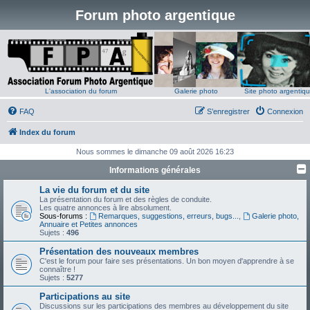
Forum photo argentique
L'association du forum
Galerie photo
Site photo argentiq
FAQ
S’enregistrer
Connexion
Index du forum
Nous sommes le dimanche 09 août 2026 16:23
Informations générales
La vie du forum et du site
La présentation du forum et des règles de conduite.
Les quatre annonces à lire absolument.
Sous-forums :
Remarques, suggestions, erreurs, bugs...
,
Galerie photo,
Annuaire et Petites annonces
Sujets :
496
Présentation des nouveaux membres
C'est le forum pour faire ses présentations. Un bon moyen d'apprendre à se
connaître !
Sujets :
5277
Participations au site
Discussions sur les participations des membres au développement du site