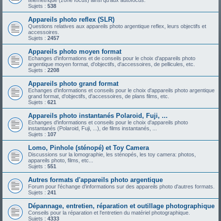
télémétrique (zone focus) ainsi qu'aux autofocus.
Sujets :
538
Appareils photo reflex (SLR)
Questions relatives aux appareils photo argentique reflex, leurs objectifs et
accessoires.
Sujets :
2457
Appareils photo moyen format
Echanges d'informations et de conseils pour le choix d'appareils photo
argentique moyen format, d'objectifs, d'accessoires, de pellicules, etc.
Sujets :
2208
Appareils photo grand format
Echanges d'informations et conseils pour le choix d'appareils photo argentique
grand format, d'objectifs, d'accessoires, de plans films, etc.
Sujets :
621
Appareils photo instantanés Polaroid, Fuji, ...
Echanges d'informations et conseils pour le choix d'appareils photo
instantanés (Polaroid, Fuji, ...), de films instantanés, ...
Sujets :
107
Lomo, Pinhole (sténopé) et Toy Camera
Discussions sur la lomographie, les sténopés, les toy camera: photos,
appareils photo, films, etc...
Sujets :
551
Autres formats d'appareils photo argentique
Forum pour l'échange d'informations sur des appareils photo d'autres formats.
Sujets :
241
Dépannage, entretien, réparation et outillage photographique
Conseils pour la réparation et l'entretien du matériel photographique.
Sujets :
4333