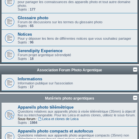
pour partager les connaissances des appareils photo et tout autre domaine
photo.
Sujets :
177
Glossaire photo
Forum de discussions sur les termes du glossaire photo
Sujets :
65
Notices
Pour y déposer les liens de différentes notices que vous souhaitez partager
Sujets :
96
Serendipity Experience
Forum projet argentique sérendipité
Sujets :
18
Association Forum Photo Argentique
Informations
Information publique sur l'association
Sujets :
17
Matériels photo argentiques
Appareils photo télémétrique
Questions relatives aux appareils photo à visée télémétrique (35mm) à objectif
fixe ou interchangeable. Pour les Leica et autres clones, utilisez le sous-forum.
Sous-forum :
Leica et clones de Leica
Sujets :
1984
Appareils photo compacts et autofocus
Questions relatives aux appareils photo argentique compacts (35mm) non