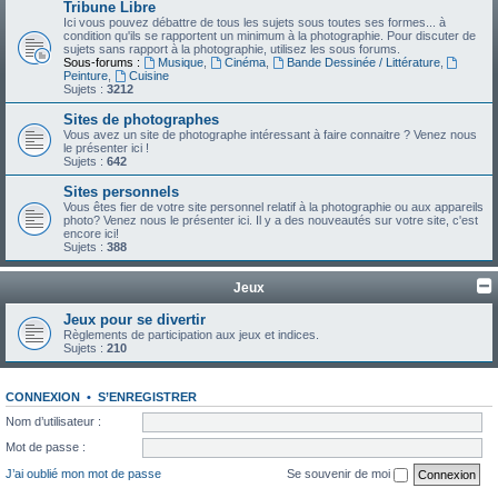
Tribune Libre
Ici vous pouvez débattre de tous les sujets sous toutes ses formes... à
condition qu'ils se rapportent un minimum à la photographie. Pour discuter de
sujets sans rapport à la photographie, utilisez les sous forums.
Sous-forums :
Musique
,
Cinéma
,
Bande Dessinée / Littérature
,
Peinture
,
Cuisine
Sujets :
3212
Sites de photographes
Vous avez un site de photographe intéressant à faire connaitre ? Venez nous
le présenter ici !
Sujets :
642
Sites personnels
Vous êtes fier de votre site personnel relatif à la photographie ou aux appareils
photo? Venez nous le présenter ici. Il y a des nouveautés sur votre site, c'est
encore ici!
Sujets :
388
Jeux
Jeux pour se divertir
Règlements de participation aux jeux et indices.
Sujets :
210
CONNEXION
•
S’ENREGISTRER
Nom d’utilisateur :
Mot de passe :
J’ai oublié mon mot de passe
Se souvenir de moi