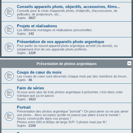
Conseils appareils photo, objectifs, accessoires, films...
Conseils pour le choix d'appareils photo, d'objectifs, d'accessoires, de
pellicules, de projecteurs, etc...
Sujets :
3627
Projets et réalisations
Les différents montages et réalisations personnelles.
Sujets :
142
Présentation de vos appareils photo argentique
Pour parler du nouvel appareil photo argentique acheté (ou donné), ou
simplement d'un de ses appareils photo préférés.
Sujets :
1229
Présentation de photos argentiques
Coups de cœur du mois
Les coups de cœur sont décernés chaque mois par des membres du forum...
Sujets :
46
Faim de séries
Si vous avez plus de trois photos argentique à présenter, c'est dans cette
rubrique que ça se passe.
Sujets :
1623
Portrait
Présentation des photos argentique "portrait" ! On peut aimer ou ne pas aimer
une photo... Alors acceptez qu'elle ne puisse pas plaire à tout le monde !
Soyez constructifs dans vos propos !
Photos entre 600 et 800px de large SVP. 3 photos maxi par fil !
Sujets :
2159