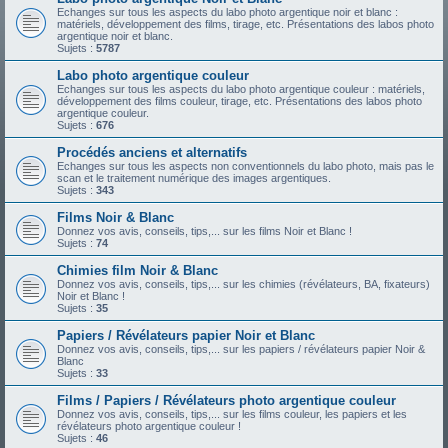
Echanges sur tous les aspects du labo photo argentique noir et blanc :
matériels, développement des films, tirage, etc. Présentations des labos photo
argentique noir et blanc.
Sujets :
5787
Labo photo argentique couleur
Echanges sur tous les aspects du labo photo argentique couleur : matériels,
développement des films couleur, tirage, etc. Présentations des labos photo
argentique couleur.
Sujets :
676
Procédés anciens et alternatifs
Echanges sur tous les aspects non conventionnels du labo photo, mais pas le
scan et le traitement numérique des images argentiques.
Sujets :
343
Films Noir & Blanc
Donnez vos avis, conseils, tips,... sur les films Noir et Blanc !
Sujets :
74
Chimies film Noir & Blanc
Donnez vos avis, conseils, tips,... sur les chimies (révélateurs, BA, fixateurs)
Noir et Blanc !
Sujets :
35
Papiers / Révélateurs papier Noir et Blanc
Donnez vos avis, conseils, tips,... sur les papiers / révélateurs papier Noir &
Blanc
Sujets :
33
Films / Papiers / Révélateurs photo argentique couleur
Donnez vos avis, conseils, tips,... sur les films couleur, les papiers et les
révélateurs photo argentique couleur !
Sujets :
46