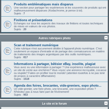
Produits emblématiques mais disparus
Une section pour partager les expériences et les souvenirs de produits qui ont
malheureusement disparues (Kodachrome, je pense à toi).
Sujets :
7
Finitions et présentations
Echanges sur tous les aspects des travaux de finitions et toutes techniques
de mises en valeurs de vos photos.
Sujets :
20
Autres rubriques photo
Scan et traitement numérique
Cette rubrique n'est aucunement dédiée à l'appareil photo numérique. C'est
seulement un espace d'entraide et de partage des connaissances en matière
de traitements des images argentiques par des outils numériques.
Sujets :
817
Informations à partager, bétisier eBay, insolite, plagiat
Vous avez eu une information à partager ? Une expérience malheureuse avec
un site de vente aux enchères? Vous voyez une annonce incroyable, cocasse
ou stupide? Faites-en profiter tout le monde! (attention toutefois à ne pas tenir
de propos à caractère diffamatoire)
Sujets :
1518
Agenda des foires, brocantes, vide-greniers, expo photo...
Un vide-grenier, une foire photo, une brocante, une exposition photo ?
N'hésitez pas à nous faire part de l'événement!
Sujets :
953
Le site et le forum