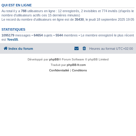
QUI EST EN LIGNE
Au total il y a
788
utilisateurs en ligne : 12 enregistrés, 2 invisibles et 774 invités (d’après le
nombre d’utilisateurs actifs ces 15 dernières minutes)
Le record du nombre d’utilisateurs en ligne est de
35430
, le jeudi 18 septembre 2025 19:05
STATISTIQUES
1095179
messages •
64654
sujets •
5544
membres • Le membre enregistré le plus récent
est
Yves55
.
Index du forum
Heures au format
UTC+02:00
Développé par
phpBB
® Forum Software © phpBB Limited
Traduit par
phpBB-fr.com
Confidentialité
|
Conditions