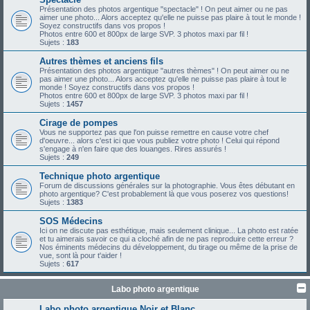
Présentation des photos argentique "spectacle" ! On peut aimer ou ne pas
aimer une photo... Alors acceptez qu'elle ne puisse pas plaire à tout le monde !
Soyez constructifs dans vos propos !
Photos entre 600 et 800px de large SVP. 3 photos maxi par fil !
Sujets :
183
Autres thèmes et anciens fils
Présentation des photos argentique "autres thèmes" ! On peut aimer ou ne
pas aimer une photo... Alors acceptez qu'elle ne puisse pas plaire à tout le
monde ! Soyez constructifs dans vos propos !
Photos entre 600 et 800px de large SVP. 3 photos maxi par fil !
Sujets :
1457
Cirage de pompes
Vous ne supportez pas que l'on puisse remettre en cause votre chef
d'oeuvre... alors c'est ici que vous publiez votre photo ! Celui qui répond
s'engage à n'en faire que des louanges. Rires assurés !
Sujets :
249
Technique photo argentique
Forum de discussions générales sur la photographie. Vous êtes débutant en
photo argentique? C'est probablement là que vous poserez vos questions!
Sujets :
1383
SOS Médecins
Ici on ne discute pas esthétique, mais seulement clinique... La photo est ratée
et tu aimerais savoir ce qui a cloché afin de ne pas reproduire cette erreur ?
Nos éminents médecins du développement, du tirage ou même de la prise de
vue, sont là pour t'aider !
Sujets :
617
Labo photo argentique
Labo photo argentique Noir et Blanc