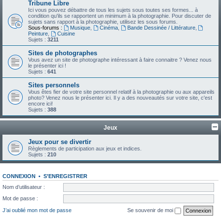
Tribune Libre
Ici vous pouvez débattre de tous les sujets sous toutes ses formes... à
condition qu'ils se rapportent un minimum à la photographie. Pour discuter de
sujets sans rapport à la photographie, utilisez les sous forums.
Sous-forums :
Musique
,
Cinéma
,
Bande Dessinée / Littérature
,
Peinture
,
Cuisine
Sujets :
3211
Sites de photographes
Vous avez un site de photographe intéressant à faire connaitre ? Venez nous
le présenter ici !
Sujets :
641
Sites personnels
Vous êtes fier de votre site personnel relatif à la photographie ou aux appareils
photo? Venez nous le présenter ici. Il y a des nouveautés sur votre site, c'est
encore ici!
Sujets :
388
Jeux
Jeux pour se divertir
Règlements de participation aux jeux et indices.
Sujets :
210
CONNEXION
•
S’ENREGISTRER
Nom d’utilisateur :
Mot de passe :
J’ai oublié mon mot de passe
Se souvenir de moi