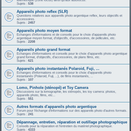
télémétrique (zone focus) ainsi qu'aux autofocus.
Sujets :
538
Appareils photo reflex (SLR)
Questions relatives aux appareils photo argentique reflex, leurs objectifs et
accessoires.
Sujets :
2457
Appareils photo moyen format
Echanges d'informations et de conseils pour le choix d'appareils photo
argentique moyen format, d'objectifs, d'accessoires, de pellicules, etc.
Sujets :
2208
Appareils photo grand format
Echanges d'informations et conseils pour le choix d'appareils photo argentique
grand format, d'objectifs, d'accessoires, de plans films, etc.
Sujets :
621
Appareils photo instantanés Polaroid, Fuji, ...
Echanges d'informations et conseils pour le choix d'appareils photo
instantanés (Polaroid, Fuji, ...), de films instantanés, ...
Sujets :
107
Lomo, Pinhole (sténopé) et Toy Camera
Discussions sur la lomographie, les sténopés, les toy camera: photos,
appareils photo, films, etc...
Sujets :
551
Autres formats d'appareils photo argentique
Forum pour l'échange d'informations sur des appareils photo d'autres formats.
Sujets :
241
Dépannage, entretien, réparation et outillage photographique
Conseils pour la réparation et l'entretien du matériel photographique.
Sujets :
4333