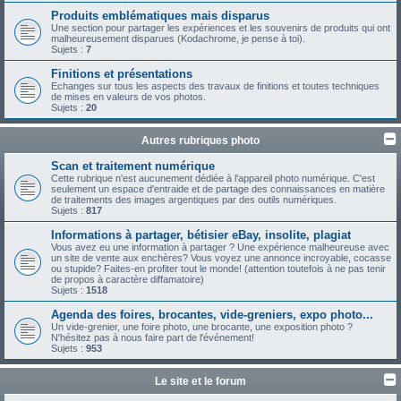
Produits emblématiques mais disparus
Une section pour partager les expériences et les souvenirs de produits qui ont
malheureusement disparues (Kodachrome, je pense à toi).
Sujets :
7
Finitions et présentations
Echanges sur tous les aspects des travaux de finitions et toutes techniques
de mises en valeurs de vos photos.
Sujets :
20
Autres rubriques photo
Scan et traitement numérique
Cette rubrique n'est aucunement dédiée à l'appareil photo numérique. C'est
seulement un espace d'entraide et de partage des connaissances en matière
de traitements des images argentiques par des outils numériques.
Sujets :
817
Informations à partager, bétisier eBay, insolite, plagiat
Vous avez eu une information à partager ? Une expérience malheureuse avec
un site de vente aux enchères? Vous voyez une annonce incroyable, cocasse
ou stupide? Faites-en profiter tout le monde! (attention toutefois à ne pas tenir
de propos à caractère diffamatoire)
Sujets :
1518
Agenda des foires, brocantes, vide-greniers, expo photo...
Un vide-grenier, une foire photo, une brocante, une exposition photo ?
N'hésitez pas à nous faire part de l'événement!
Sujets :
953
Le site et le forum