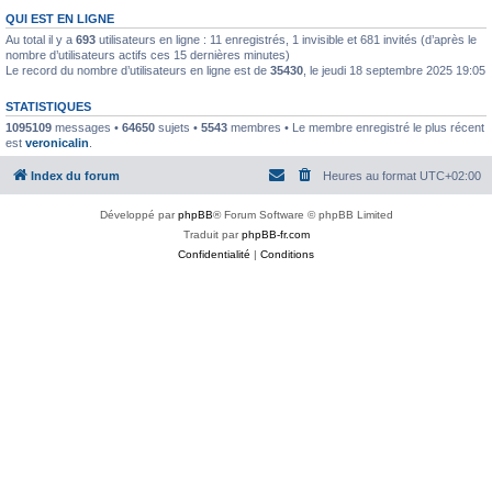
QUI EST EN LIGNE
Au total il y a
693
utilisateurs en ligne : 11 enregistrés, 1 invisible et 681 invités (d’après le
nombre d’utilisateurs actifs ces 15 dernières minutes)
Le record du nombre d’utilisateurs en ligne est de
35430
, le jeudi 18 septembre 2025 19:05
STATISTIQUES
1095109
messages •
64650
sujets •
5543
membres • Le membre enregistré le plus récent
est
veronicalin
.
Index du forum
Heures au format
UTC+02:00
Développé par
phpBB
® Forum Software © phpBB Limited
Traduit par
phpBB-fr.com
Confidentialité
|
Conditions