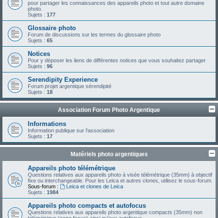
pour partager les connaissances des appareils photo et tout autre domaine
photo.
Sujets :
177
Glossaire photo
Forum de discussions sur les termes du glossaire photo
Sujets :
65
Notices
Pour y déposer les liens de différentes notices que vous souhaitez partager
Sujets :
96
Serendipity Experience
Forum projet argentique sérendipité
Sujets :
18
Association Forum Photo Argentique
Informations
Information publique sur l'association
Sujets :
17
Matériels photo argentiques
Appareils photo télémétrique
Questions relatives aux appareils photo à visée télémétrique (35mm) à objectif
fixe ou interchangeable. Pour les Leica et autres clones, utilisez le sous-forum.
Sous-forum :
Leica et clones de Leica
Sujets :
1984
Appareils photo compacts et autofocus
Questions relatives aux appareils photo argentique compacts (35mm) non