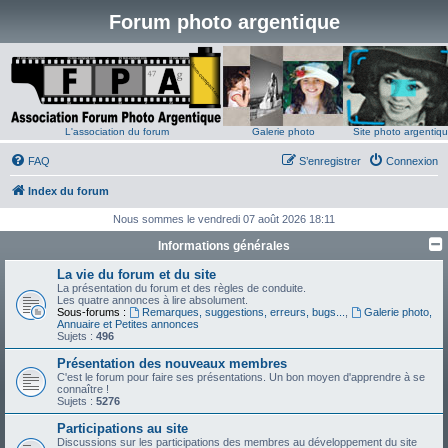
Forum photo argentique
L'association du forum
Galerie photo
Site photo argentiq
FAQ
S’enregistrer
Connexion
Index du forum
Nous sommes le vendredi 07 août 2026 18:11
Informations générales
La vie du forum et du site
La présentation du forum et des règles de conduite.
Les quatre annonces à lire absolument.
Sous-forums :
Remarques, suggestions, erreurs, bugs...
,
Galerie photo,
Annuaire et Petites annonces
Sujets :
496
Présentation des nouveaux membres
C'est le forum pour faire ses présentations. Un bon moyen d'apprendre à se
connaître !
Sujets :
5276
Participations au site
Discussions sur les participations des membres au développement du site