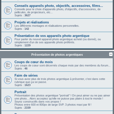
Conseils appareils photo, objectifs, accessoires, films...
Conseils pour le choix d'appareils photo, d'objectifs, d'accessoires, de
pellicules, de projecteurs, etc...
Sujets :
3627
Projets et réalisations
Les différents montages et réalisations personnelles.
Sujets :
142
Présentation de vos appareils photo argentique
Pour parler du nouvel appareil photo argentique acheté (ou donné), ou
simplement d'un de ses appareils photo préférés.
Sujets :
1229
Présentation de photos argentiques
Coups de cœur du mois
Les coups de cœur sont décernés chaque mois par des membres du forum...
Sujets :
46
Faim de séries
Si vous avez plus de trois photos argentique à présenter, c'est dans cette
rubrique que ça se passe.
Sujets :
1623
Portrait
Présentation des photos argentique "portrait" ! On peut aimer ou ne pas aimer
une photo... Alors acceptez qu'elle ne puisse pas plaire à tout le monde !
Soyez constructifs dans vos propos !
Photos entre 600 et 800px de large SVP. 3 photos maxi par fil !
Sujets :
2159