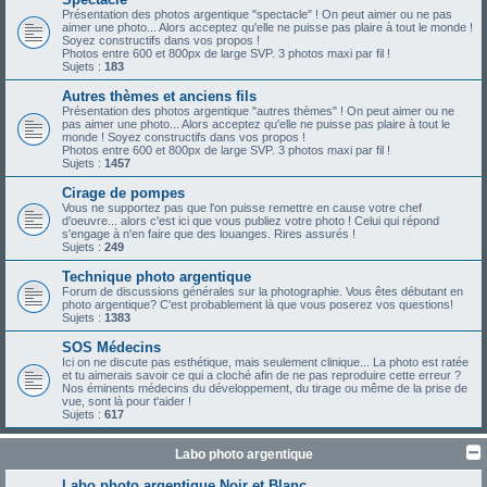
Présentation des photos argentique "spectacle" ! On peut aimer ou ne pas
aimer une photo... Alors acceptez qu'elle ne puisse pas plaire à tout le monde !
Soyez constructifs dans vos propos !
Photos entre 600 et 800px de large SVP. 3 photos maxi par fil !
Sujets :
183
Autres thèmes et anciens fils
Présentation des photos argentique "autres thèmes" ! On peut aimer ou ne
pas aimer une photo... Alors acceptez qu'elle ne puisse pas plaire à tout le
monde ! Soyez constructifs dans vos propos !
Photos entre 600 et 800px de large SVP. 3 photos maxi par fil !
Sujets :
1457
Cirage de pompes
Vous ne supportez pas que l'on puisse remettre en cause votre chef
d'oeuvre... alors c'est ici que vous publiez votre photo ! Celui qui répond
s'engage à n'en faire que des louanges. Rires assurés !
Sujets :
249
Technique photo argentique
Forum de discussions générales sur la photographie. Vous êtes débutant en
photo argentique? C'est probablement là que vous poserez vos questions!
Sujets :
1383
SOS Médecins
Ici on ne discute pas esthétique, mais seulement clinique... La photo est ratée
et tu aimerais savoir ce qui a cloché afin de ne pas reproduire cette erreur ?
Nos éminents médecins du développement, du tirage ou même de la prise de
vue, sont là pour t'aider !
Sujets :
617
Labo photo argentique
Labo photo argentique Noir et Blanc