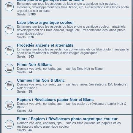
Echanges sur tous les aspects du labo photo argentique noir et blanc :
matériels, développement des films, tirage, etc. Présentations des labos photo
argentique noir et blanc.
Sujets :
5786
Labo photo argentique couleur
Echanges sur tous les aspects du labo photo argentique couleur : matériels,
développement des films couleur, tirage, etc. Présentations des labos photo
argentique couleur.
Sujets :
676
Procédés anciens et alternatifs
Echanges sur tous les aspects non conventionnels du labo photo, mais pas le
scan et le traitement numérique des images argentiques.
Sujets :
343
Films Noir & Blanc
Donnez vos avis, conseils, tips,... sur les films Noir et Blanc !
Sujets :
74
Chimies film Noir & Blanc
Donnez vos avis, conseils, tips,... sur les chimies (révélateurs, BA, fixateurs)
Noir et Blanc !
Sujets :
35
Papiers / Révélateurs papier Noir et Blanc
Donnez vos avis, conseils, tips,... sur les papiers / révélateurs papier Noir &
Blanc
Sujets :
33
Films / Papiers / Révélateurs photo argentique couleur
Donnez vos avis, conseils, tips,... sur les films couleur, les papiers et les
révélateurs photo argentique couleur !
Sujets :
46