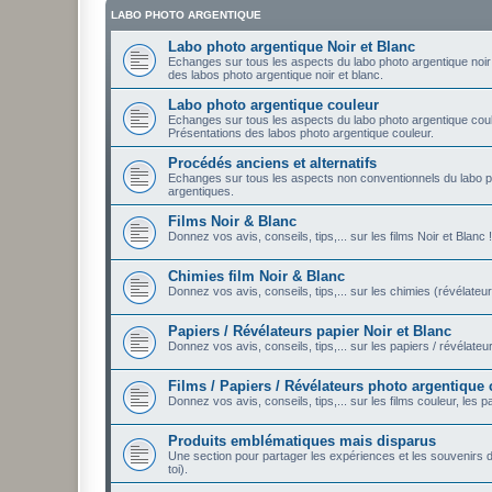
LABO PHOTO ARGENTIQUE
Labo photo argentique Noir et Blanc
Echanges sur tous les aspects du labo photo argentique noir e
des labos photo argentique noir et blanc.
Labo photo argentique couleur
Echanges sur tous les aspects du labo photo argentique coule
Présentations des labos photo argentique couleur.
Procédés anciens et alternatifs
Echanges sur tous les aspects non conventionnels du labo p
argentiques.
Films Noir & Blanc
Donnez vos avis, conseils, tips,... sur les films Noir et Blanc !
Chimies film Noir & Blanc
Donnez vos avis, conseils, tips,... sur les chimies (révélateur
Papiers / Révélateurs papier Noir et Blanc
Donnez vos avis, conseils, tips,... sur les papiers / révélateu
Films / Papiers / Révélateurs photo argentique
Donnez vos avis, conseils, tips,... sur les films couleur, les 
Produits emblématiques mais disparus
Une section pour partager les expériences et les souvenirs
toi).