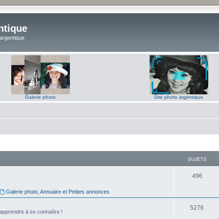
ntique
 argentique
Galerie photo
Site photo argentique
SUJETS
S
496
u
Galerie photo, Annuaire et Petites annonces
j
S
5276
'apprendre à se connaître !
e