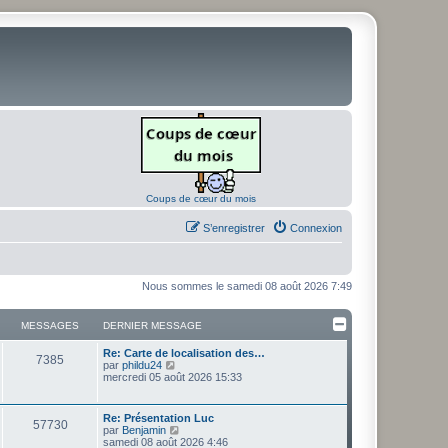
Coups de cœur du mois
S’enregistrer
Connexion
Nous sommes le samedi 08 août 2026 7:49
MESSAGES
DERNIER MESSAGE
D
Re: Carte de localisation des…
M
7385
e
V
par
phildu24
r
o
mercredi 05 août 2026 15:33
e
n
i
i
r
s
e
l
D
Re: Présentation Luc
M
57730
r
e
e
V
par
Benjamin
s
m
d
r
o
samedi 08 août 2026 4:46