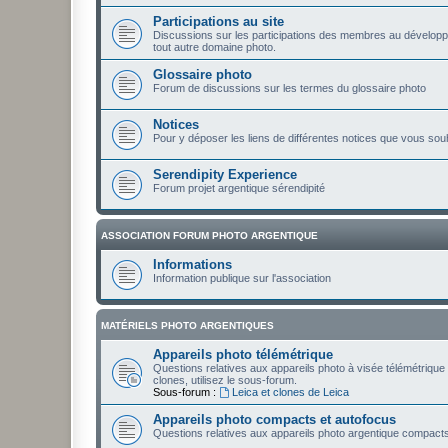
Participations au site
Discussions sur les participations des membres au développ
tout autre domaine photo.
Glossaire photo
Forum de discussions sur les termes du glossaire photo
Notices
Pour y déposer les liens de différentes notices que vous sou
Serendipity Experience
Forum projet argentique sérendipité
ASSOCIATION FORUM PHOTO ARGENTIQUE
Informations
Information publique sur l'association
MATÉRIELS PHOTO ARGENTIQUES
Appareils photo télémétrique
Questions relatives aux appareils photo à visée télémétrique 
clones, utilisez le sous-forum.
Sous-forum :
Leica et clones de Leica
Appareils photo compacts et autofocus
Questions relatives aux appareils photo argentique compacts