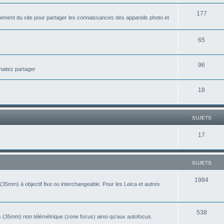
u
t
S
177
j
ement du site pour partager les connaissances des appareils photo et
s
u
e
j
S
65
t
e
u
s
S
96
t
j
haitez partager
u
s
e
S
18
j
t
u
e
s
j
t
SUJETS
e
s
S
17
t
u
s
j
SUJETS
e
S
1984
(35mm) à objectif fixe ou interchangeable. Pour les Leica et autres
t
u
s
j
S
538
 (35mm) non télémétrique (zone focus) ainsi qu'aux autofocus.
e