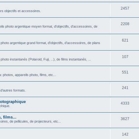
u
t
S
2457
j
rs objectifs et accessoires.
s
u
e
S
2208
j
t
ils photo argentique moyen format, d'objectifs, d'accessoires, de
u
e
s
j
S
621
t
 photo argentique grand format, d'objectifs, d'accessoires, de plans
e
u
s
t
j
S
107
oto instantanés (Polaroid, Fuji, ...), de films instantanés, ...
s
e
u
S
551
t
j
photos, appareils photo, films, etc...
u
s
e
S
241
j
t
d'autres formats.
u
e
s
photographique
S
4333
j
t
aphique.
u
e
s
 films...
S
3627
j
t
ires, de pellicules, de projecteurs, etc...
u
e
s
S
142
j
t