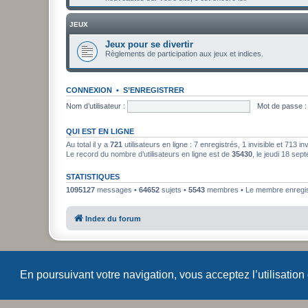
JEUX
Jeux pour se divertir
Règlements de participation aux jeux et indices.
CONNEXION
•
S’ENREGISTRER
Nom d’utilisateur :
Mot de passe :
QUI EST EN LIGNE
Au total il y a
721
utilisateurs en ligne : 7 enregistrés, 1 invisible et 713 i
Le record du nombre d’utilisateurs en ligne est de
35430
, le jeudi 18 se
STATISTIQUES
1095127
messages •
64652
sujets •
5543
membres • Le membre enregist
Index du forum
En poursuivant votre navigation, vous acceptez l’utilisation