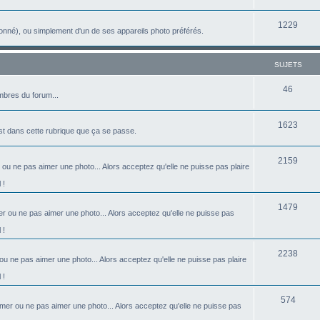
u
e
s
S
1229
j
t
onné), ou simplement d'un de ses appareils photo préférés.
u
e
s
j
t
SUJETS
e
s
S
46
bres du forum...
t
u
s
S
1623
j
est dans cette rubrique que ça se passe.
u
e
S
2159
j
t
 ou ne pas aimer une photo... Alors acceptez qu'elle ne puisse pas plaire
u
e
s
 !
j
t
S
1479
r ou ne pas aimer une photo... Alors acceptez qu'elle ne puisse pas
e
s
u
 !
t
j
s
S
2238
ou ne pas aimer une photo... Alors acceptez qu'elle ne puisse pas plaire
e
u
 !
t
j
S
s
574
imer ou ne pas aimer une photo... Alors acceptez qu'elle ne puisse pas
e
u