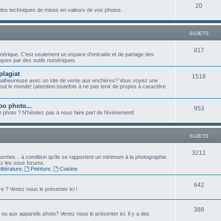
j
S
20
t
outes techniques de mises en valeurs de vos photos.
e
u
s
t
j
SUJETS
s
e
S
817
umérique. C'est seulement un espace d'entraide et de partage des
t
ques par des outils numériques.
u
s
plagiat
j
S
1518
malheureuse avec un site de vente aux enchères? Vous voyez une
ut le monde! (attention toutefois à ne pas tenir de propos à caractère
e
u
t
j
po photo...
S
953
n photo ? N'hésitez pas à nous faire part de l'événement!
s
e
u
t
j
SUJETS
s
e
S
3211
ormes... à condition qu'ils se rapportent un minimum à la photographie.
t
sez les sous forums.
u
ttérature
,
Peinture
,
Cuisine
s
j
S
642
e ? Venez nous le présenter ici !
e
u
t
S
388
j
e ou aux appareils photo? Venez nous le présenter ici. Il y a des
s