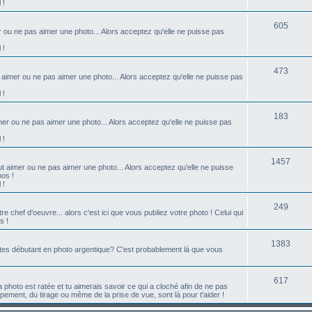
 !
t
j
S
s
605
r ou ne pas aimer une photo... Alors acceptez qu'elle ne puisse pas
e
u
 !
t
j
s
S
473
t aimer ou ne pas aimer une photo... Alors acceptez qu'elle ne puisse pas
e
u
 !
t
j
s
S
183
er ou ne pas aimer une photo... Alors acceptez qu'elle ne puisse pas
e
u
 !
t
j
s
S
1457
t aimer ou ne pas aimer une photo... Alors acceptez qu'elle ne puisse
e
pos !
u
 !
t
j
s
S
249
 chef d'oeuvre... alors c'est ici que vous publiez votre photo ! Celui qui
e
s !
u
t
j
S
1383
tes débutant en photo argentique? C'est probablement là que vous
s
e
u
t
j
S
617
a photo est ratée et tu aimerais savoir ce qui a cloché afin de ne pas
ment, du tirage ou même de la prise de vue, sont là pour t'aider !
s
e
u