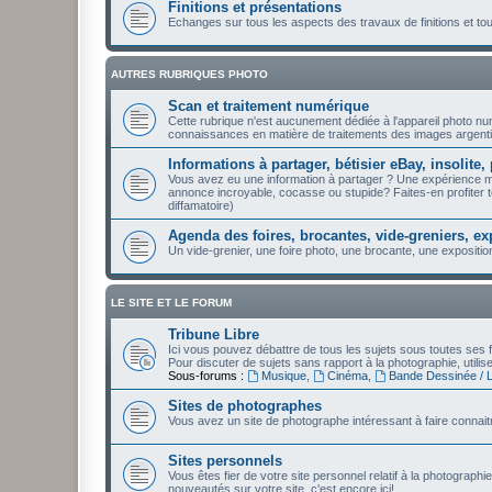
Finitions et présentations
Echanges sur tous les aspects des travaux de finitions et t
AUTRES RUBRIQUES PHOTO
Scan et traitement numérique
Cette rubrique n'est aucunement dédiée à l'appareil photo n
connaissances en matière de traitements des images argenti
Informations à partager, bétisier eBay, insolite, 
Vous avez eu une information à partager ? Une expérience 
annonce incroyable, cocasse ou stupide? Faites-en profiter to
diffamatoire)
Agenda des foires, brocantes, vide-greniers, ex
Un vide-grenier, une foire photo, une brocante, une expositio
LE SITE ET LE FORUM
Tribune Libre
Ici vous pouvez débattre de tous les sujets sous toutes ses f
Pour discuter de sujets sans rapport à la photographie, utili
Sous-forums :
Musique
,
Cinéma
,
Bande Dessinée / Li
Sites de photographes
Vous avez un site de photographe intéressant à faire connaitr
Sites personnels
Vous êtes fier de votre site personnel relatif à la photographi
nouveautés sur votre site, c'est encore ici!