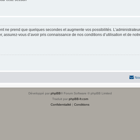
ment ne prend que quelques secondes et augmente vos possibilités. L’administrate
 assurez-vous d’avoir pris connaissance de nos conditions d’utilisation et de notre 
Nou
Développé par
phpBB
® Forum Software © phpBB Limited
Traduit par
phpBB-fr.com
Confidentialité
|
Conditions