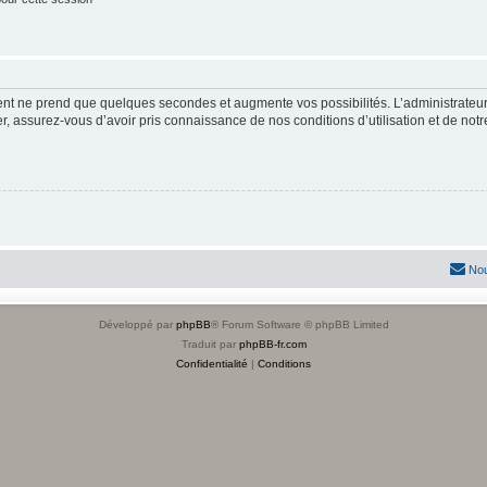
ment ne prend que quelques secondes et augmente vos possibilités. L’administrate
 assurez-vous d’avoir pris connaissance de nos conditions d’utilisation et de notre 
Nou
Développé par
phpBB
® Forum Software © phpBB Limited
Traduit par
phpBB-fr.com
Confidentialité
|
Conditions